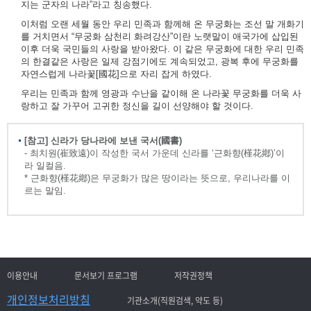
지는 군자의 나라”라고 칭송했다.
이처럼 오랜 세월 동안 우리 민족과 함께해 온 무궁화는 조선 말 개화기
를 거치면서 “무궁화 삼천리 화려강산”이란 노랫말이 애국가에 삽입된
이후 더욱 국민들의 사랑을 받아왔다. 이 같은 무궁화에 대한 우리 민족
의 한결같은 사랑은 일제 강점기에도 계속되었고, 광복 후에 무궁화를
자연스럽게 나라꽃[國花]으로 자리 잡게 하였다.
우리는 민족과 함께 영광과 수난을 같이해 온 나라꽃 무궁화를 더욱 사
랑하고 잘 가꾸어 고귀한 정신을 길이 선양해야 할 것이다.
[참고] 신라가 당나라에 보낸 국서(國書)
- 최치원(崔致遠)이 작성한 국서 가운데 신라를 ‘근화향(槿花鄕)’이
라 일컬음.
* 근화향(槿花鄕)은 무궁화가 많은 땅이라는 뜻으로, 우리나라를 이
르는 말임.
이용안내
문서보기 프로그램
저작권정책
개인정보처리방침
기관소개(직원검색, 약도 등)