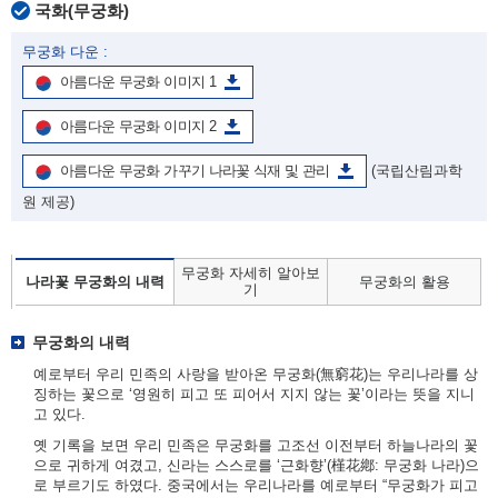
국화(무궁화)
무궁화 다운 :
아름다운 무궁화 이미지 1
아름다운 무궁화 이미지 2
아름다운 무궁화 가꾸기 나라꽃 식재 및 관리
(국립산림과학
원 제공)
무궁화 자세히 알아보
나라꽃 무궁화의 내력
무궁화의 활용
기
무궁화의 내력
예로부터 우리 민족의 사랑을 받아온 무궁화(無窮花)는 우리나라를 상
징하는 꽃으로 ‘영원히 피고 또 피어서 지지 않는 꽃’이라는 뜻을 지니
고 있다.
옛 기록을 보면 우리 민족은 무궁화를 고조선 이전부터 하늘나라의 꽃
으로 귀하게 여겼고, 신라는 스스로를 ‘근화향’(槿花鄕: 무궁화 나라)으
로 부르기도 하였다. 중국에서는 우리나라를 예로부터 “무궁화가 피고