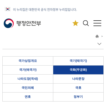
이 누리집은 대한민국 공식 전자정부 누리집입니다.
>
국가상징개요
국기(태극기)
국가(애국가)
국화(무궁화)
나라도장(국새)
나라문장
국민의례
국호
연호
정부기