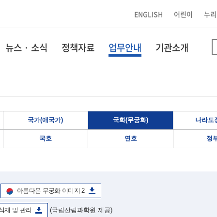
ENGLISH
어린이
누리
뉴스 · 소식
정책자료
업무안내
기관소개
국가(애국가)
국화(무궁화)
나라도장
국호
연호
정
아름다운 무궁화 이미지 2
식재 및 관리
(국립산림과학원 제공)