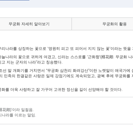
무궁화 자세히 알아보기
무궁화의 활용
리나라를 상징하는 꽃으로 ‘영원히 피고 또 피어서 지지 않는 꽃’이라는 뜻을 
늘나라의 꽃으로 귀하게 여겼고, 신라는 스스로를 ‘근화향’(槿花鄕: 무궁화 나
피고 지는 군자의 나라”라고 칭송했다.
 조선 말 개화기를 거치면서 “무궁화 삼천리 화려강산”이란 노랫말이 애국가에 
우리 민족의 한결같은 사랑은 일제 강점기에도 계속되었고, 광복 후에 무궁화를
궁화를 더욱 사랑하고 잘 가꾸어 고귀한 정신을 길이 선양해야 할 것이다.
槿花鄕)’이라 일컬음.
리나라를 이르는 말임.