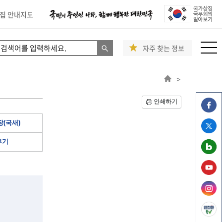
집 안내지도
자주 찾는 정보
>
인쇄하기
(국새)
부기