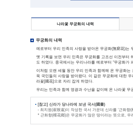
나라꽃 무궁화의 내력
무궁화의 내력
예로부터 우리 민족의 사랑을 받아온 무궁화(無窮花)는 우
옛 기록을 보면 우리 민족은 무궁화를 고조선 이전부터 하
도 하였다. 중국에서는 우리나라를 예로부터 “무궁화가 
이처럼 오랜 세월 동안 우리 민족과 함께해 온 무궁화는
욱 국민들의 사랑을 받아왔다. 이 같은 무궁화에 대한 
라꽃[國花]으로 자리 잡게 하였다.
우리는 민족과 함께 영광과 수난을 같이해 온 나라꽃 무
[참고] 신라가 당나라에 보낸 국서(國書)
- 최치원(崔致遠)이 작성한 국서 가운데 신라를 ‘근화향(
* 근화향(槿花鄕)은 무궁화가 많은 땅이라는 뜻으로, 우