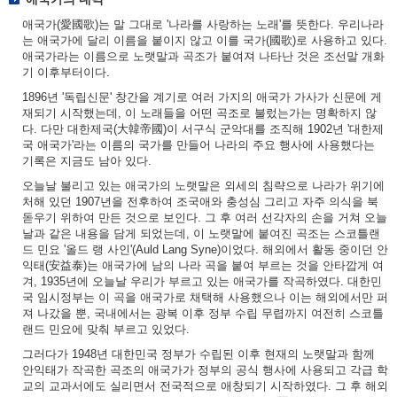
애국가(愛國歌)는 말 그대로 '나라를 사랑하는 노래'를 뜻한다. 우리나라
는 애국가에 달리 이름을 붙이지 않고 이를 국가(國歌)로 사용하고 있다.
애국가라는 이름으로 노랫말과 곡조가 붙여져 나타난 것은 조선말 개화
기 이후부터이다.
1896년 '독립신문' 창간을 계기로 여러 가지의 애국가 가사가 신문에 게
재되기 시작했는데, 이 노래들을 어떤 곡조로 불렀는가는 명확하지 않
다. 다만 대한제국(大韓帝國)이 서구식 군악대를 조직해 1902년 '대한제
국 애국가'라는 이름의 국가를 만들어 나라의 주요 행사에 사용했다는
기록은 지금도 남아 있다.
오늘날 불리고 있는 애국가의 노랫말은 외세의 침략으로 나라가 위기에
처해 있던 1907년을 전후하여 조국애와 충성심 그리고 자주 의식을 북
돋우기 위하여 만든 것으로 보인다. 그 후 여러 선각자의 손을 거쳐 오늘
날과 같은 내용을 담게 되었는데, 이 노랫말에 붙여진 곡조는 스코틀랜
드 민요 '올드 랭 사인'(Auld Lang Syne)이었다. 해외에서 활동 중이던 안
익태(安益泰)는 애국가에 남의 나라 곡을 붙여 부르는 것을 안타깝게 여
겨, 1935년에 오늘날 우리가 부르고 있는 애국가를 작곡하였다. 대한민
국 임시정부는 이 곡을 애국가로 채택해 사용했으나 이는 해외에서만 퍼
져 나갔을 뿐, 국내에서는 광복 이후 정부 수립 무렵까지 여전히 스코틀
랜드 민요에 맞춰 부르고 있었다.
그러다가 1948년 대한민국 정부가 수립된 이후 현재의 노랫말과 함께
안익태가 작곡한 곡조의 애국가가 정부의 공식 행사에 사용되고 각급 학
교의 교과서에도 실리면서 전국적으로 애창되기 시작하였다. 그 후 해외