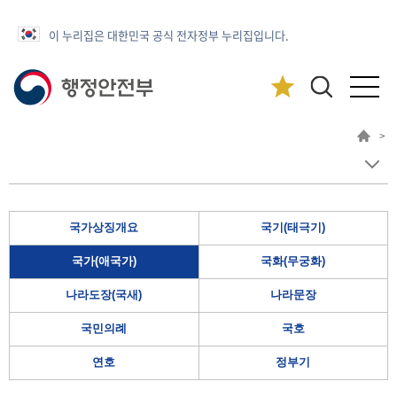
이 누리집은 대한민국 공식 전자정부 누리집입니다.
>
국가상징개요
국기(태극기)
국가(애국가)
국화(무궁화)
나라도장(국새)
나라문장
국민의례
국호
연호
정부기