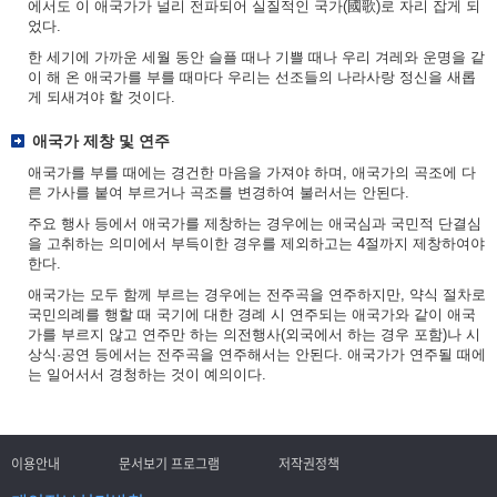
에서도 이 애국가가 널리 전파되어 실질적인 국가(國歌)로 자리 잡게 되
었다.
한 세기에 가까운 세월 동안 슬플 때나 기쁠 때나 우리 겨레와 운명을 같
이 해 온 애국가를 부를 때마다 우리는 선조들의 나라사랑 정신을 새롭
게 되새겨야 할 것이다.
애국가 제창 및 연주
애국가를 부를 때에는 경건한 마음을 가져야 하며, 애국가의 곡조에 다
른 가사를 붙여 부르거나 곡조를 변경하여 불러서는 안된다.
주요 행사 등에서 애국가를 제창하는 경우에는 애국심과 국민적 단결심
을 고취하는 의미에서 부득이한 경우를 제외하고는 4절까지 제창하여야
한다.
애국가는 모두 함께 부르는 경우에는 전주곡을 연주하지만, 약식 절차로
국민의례를 행할 때 국기에 대한 경례 시 연주되는 애국가와 같이 애국
가를 부르지 않고 연주만 하는 의전행사(외국에서 하는 경우 포함)나 시
상식·공연 등에서는 전주곡을 연주해서는 안된다. 애국가가 연주될 때에
는 일어서서 경청하는 것이 예의이다.
이용안내
문서보기 프로그램
저작권정책