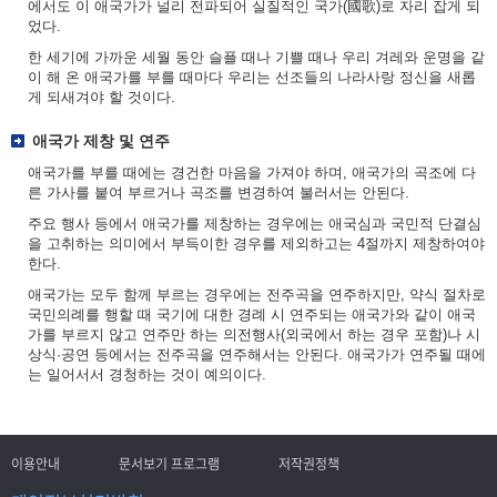
에서도 이 애국가가 널리 전파되어 실질적인 국가(國歌)로 자리 잡게 되
었다.
한 세기에 가까운 세월 동안 슬플 때나 기쁠 때나 우리 겨레와 운명을 같
이 해 온 애국가를 부를 때마다 우리는 선조들의 나라사랑 정신을 새롭
게 되새겨야 할 것이다.
애국가 제창 및 연주
애국가를 부를 때에는 경건한 마음을 가져야 하며, 애국가의 곡조에 다
른 가사를 붙여 부르거나 곡조를 변경하여 불러서는 안된다.
주요 행사 등에서 애국가를 제창하는 경우에는 애국심과 국민적 단결심
을 고취하는 의미에서 부득이한 경우를 제외하고는 4절까지 제창하여야
한다.
애국가는 모두 함께 부르는 경우에는 전주곡을 연주하지만, 약식 절차로
국민의례를 행할 때 국기에 대한 경례 시 연주되는 애국가와 같이 애국
가를 부르지 않고 연주만 하는 의전행사(외국에서 하는 경우 포함)나 시
상식·공연 등에서는 전주곡을 연주해서는 안된다. 애국가가 연주될 때에
는 일어서서 경청하는 것이 예의이다.
이용안내
문서보기 프로그램
저작권정책