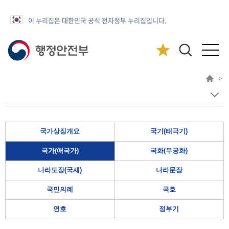
이 누리집은 대한민국 공식 전자정부 누리집입니다.
>
국가상징개요
국기(태극기)
국가(애국가)
국화(무궁화)
나라도장(국새)
나라문장
국민의례
국호
연호
정부기