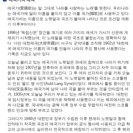
애국가(愛國歌)는 말 그대로 '나라를 사랑하는 노래'를 뜻한다. 우리나라
는 애국가에 달리 이름을 붙이지 않고 이를 국가(國歌)로 사용하고 있다.
애국가라는 이름으로 노랫말과 곡조가 붙여져 나타난 것은 조선말 개화
기 이후부터이다.
1896년 '독립신문' 창간을 계기로 여러 가지의 애국가 가사가 신문에 게
재되기 시작했는데, 이 노래들을 어떤 곡조로 불렀는가는 명확하지 않
다. 다만 대한제국(大韓帝國)이 서구식 군악대를 조직해 1902년 '대한제
국 애국가'라는 이름의 국가를 만들어 나라의 주요 행사에 사용했다는
기록은 지금도 남아 있다.
오늘날 불리고 있는 애국가의 노랫말은 외세의 침략으로 나라가 위기에
처해 있던 1907년을 전후하여 조국애와 충성심 그리고 자주 의식을 북
돋우기 위하여 만든 것으로 보인다. 그 후 여러 선각자의 손을 거쳐 오늘
날과 같은 내용을 담게 되었는데, 이 노랫말에 붙여진 곡조는 스코틀랜
드 민요 '올드 랭 사인'(Auld Lang Syne)이었다. 해외에서 활동 중이던 안
익태(安益泰)는 애국가에 남의 나라 곡을 붙여 부르는 것을 안타깝게 여
겨, 1935년에 오늘날 우리가 부르고 있는 애국가를 작곡하였다. 대한민
국 임시정부는 이 곡을 애국가로 채택해 사용했으나 이는 해외에서만 퍼
져 나갔을 뿐, 국내에서는 광복 이후 정부 수립 무렵까지 여전히 스코틀
랜드 민요에 맞춰 부르고 있었다.
그러다가 1948년 대한민국 정부가 수립된 이후 현재의 노랫말과 함께
안익태가 작곡한 곡조의 애국가가 정부의 공식 행사에 사용되고 각급 학
교의 교과서에도 실리면서 전국적으로 애창되기 시작하였다. 그 후 해외