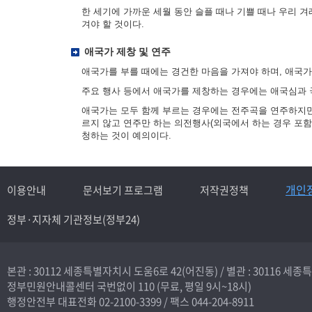
한 세기에 가까운 세월 동안 슬플 때나 기쁠 때나 우리 
겨야 할 것이다.
애국가 제창 및 연주
애국가를 부를 때에는 경건한 마음을 가져야 하며, 애국
주요 행사 등에서 애국가를 제창하는 경우에는 애국심과 
애국가는 모두 함께 부르는 경우에는 전주곡을 연주하지만,
르지 않고 연주만 하는 의전행사(외국에서 하는 경우 포함
청하는 것이 예의이다.
개인
이용안내
문서보기 프로그램
저작권정책
정부·지자체 기관정보(정부24)
본관 : 30112 세종특별자치시 도움6로 42(어진동) /
별관 : 30116 세
정부민원안내콜센터 국번없이
110
(무료, 평일 9시~18시)
행정안전부 대표전화
02-2100-3399
/ 팩스 044-204-8911