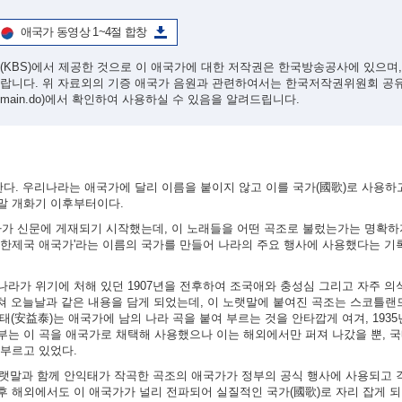
애국가 동영상 1~4절 합창
(KBS)에서 제공한 것으로 이 애국가에 대한 저작권은 한국방송공사에 있으며
바랍니다. 위 자료외의 기증 애국가 음원과 관련하여서는 한국저작권위원회 공
/main.do)
에서 확인하여 사용하실 수 있음을 알려드립니다.
한다. 우리나라는 애국가에 달리 이름을 붙이지 않고 이를 국가(國歌)로 사용하
말 개화기 이후부터이다.
가사가 신문에 게재되기 시작했는데, 이 노래들을 어떤 곡조로 불렀는가는 명확하
'대한제국 애국가'라는 이름의 국가를 만들어 나라의 주요 행사에 사용했다는 기
라가 위기에 처해 있던 1907년을 전후하여 조국애와 충성심 그리고 자주 
쳐 오늘날과 같은 내용을 담게 되었는데, 이 노랫말에 붙여진 곡조는 스코틀랜드
 안익태(安益泰)는 애국가에 남의 나라 곡을 붙여 부르는 것을 안타깝게 여겨, 193
부는 이 곡을 애국가로 채택해 사용했으나 이는 해외에서만 퍼져 나갔을 뿐, 
 부르고 있었다.
노랫말과 함께 안익태가 작곡한 곡조의 애국가가 정부의 공식 행사에 사용되고 
 해외에서도 이 애국가가 널리 전파되어 실질적인 국가(國歌)로 자리 잡게 되