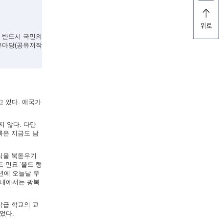
위로
, 반드시 국민의
유마당(공유저작
고 있다. 애국가
지 않다. 다만
록은 지금도 남
의식을 북돋우기
 민요 '올드 랭
5년에 오늘날 우
국내에서는 광복
각급 학교의 교
었다.