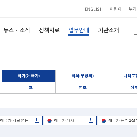
ENGLISH
어린이
누리
뉴스 · 소식
정책자료
업무안내
기관소개
국가(애국가)
국화(무궁화)
나라도장
국호
연호
정
애국가 악보 영문
애국가 가사
애국가 듣기 1절