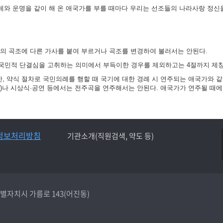
겨레와 운명을 같이 해 온 애국가를 부를 때마다 우리는 선조들의 나라사랑 정신
가의 곡조에 다른 가사를 붙여 부르거나 곡조를 변경하여 불러서는 안된다.
국민적 단결심을 고취하는 의미에서 부득이한 경우를 제외하고는 4절까지 제창
 약식 절차로 국민의례를 행할 때 국기에 대한 경례 시 연주되는 애국가와 같
)나 시상식·공연 등에서는 전주곡을 연주해서는 안된다. 애국가가 연주될 때에
정보처리방침
기관소개(직원검색, 약도 등)
종특별자치시 가름로 143(어진동)