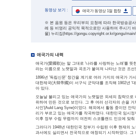
동영상 보기 :
애국가 동영상 1절 합창
※ 본 음원 등은 우리부의 요청에 따라 한국방송공사
례 등 비영리 공익적 목적으로만 사용하여 주시기 
물) 누리집
(https://gongu.copyright.or.kr/gongu/main
애국가의 내력
애국가(愛國歌)는 말 그대로 '나라를 사랑하는 노래'를 뜻
라는 이름으로 노랫말과 곡조가 붙여져 나타난 것은 조선
1896년 '독립신문' 창간을 계기로 여러 가지의 애국가 
대한제국(大韓帝國)이 서구식 군악대를 조직해 1902년 
아 있다.
오늘날 불리고 있는 애국가의 노랫말은 외세의 침략으로 나
위하여 만든 것으로 보인다. 그 후 여러 선각자의 손을 거
사인'(Auld Lang Syne)이었다. 해외에서 활동 중이던
리가 부르고 있는 애국가를 작곡하였다. 대한민국 임시정
이후 정부 수립 무렵까지 여전히 스코틀랜드 민요에 맞춰
그러다가 1948년 대한민국 정부가 수립된 이후 현재의 
과서에도 실리면서 전국적으로 애창되기 시작하였다. 그 후