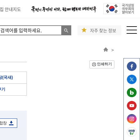
집 안내지도
자주 찾는 정보
>
인쇄하기
(국새)
부기
 합창