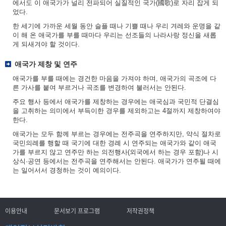
에서도 이 애국가가 널리 전파되어 실질적인 국가(國歌)로 자리 잡게 되
었다.
한 세기에 가까운 세월 동안 슬플 때나 기쁠 때나 우리 겨레와 운명을 같
이 해 온 애국가를 부를 때마다 우리는 선조들의 나라사랑 정신을 새롭
게 되새겨야 할 것이다.
애국가 제창 및 연주
애국가를 부를 때에는 경건한 마음을 가져야 하며, 애국가의 곡조에 다
른 가사를 붙여 부르거나 곡조를 변경하여 불러서는 안된다.
주요 행사 등에서 애국가를 제창하는 경우에는 애국심과 국민적 단결심
을 고취하는 의미에서 부득이한 경우를 제외하고는 4절까지 제창하여야
한다.
애국가는 모두 함께 부르는 경우에는 전주곡을 연주하지만, 약식 절차로
국민의례를 행할 때 국기에 대한 경례 시 연주되는 애국가와 같이 애국
가를 부르지 않고 연주만 하는 의전행사(외국에서 하는 경우 포함)나 시
상식·공연 등에서는 전주곡을 연주해서는 안된다. 애국가가 연주될 때에
는 일어서서 경청하는 것이 예의이다.
이용안내
문서보기 프로그램
저작권정책