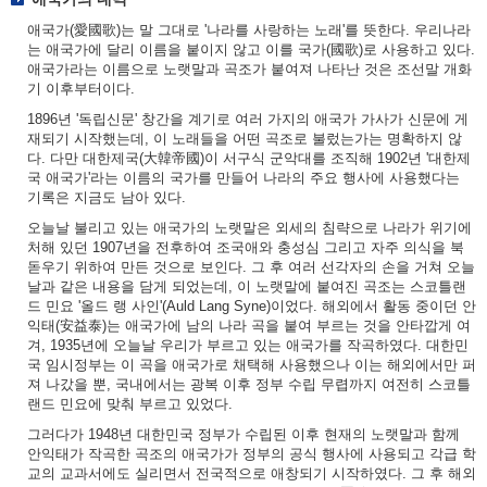
애국가(愛國歌)는 말 그대로 '나라를 사랑하는 노래'를 뜻한다. 우리나라
는 애국가에 달리 이름을 붙이지 않고 이를 국가(國歌)로 사용하고 있다.
애국가라는 이름으로 노랫말과 곡조가 붙여져 나타난 것은 조선말 개화
기 이후부터이다.
1896년 '독립신문' 창간을 계기로 여러 가지의 애국가 가사가 신문에 게
재되기 시작했는데, 이 노래들을 어떤 곡조로 불렀는가는 명확하지 않
다. 다만 대한제국(大韓帝國)이 서구식 군악대를 조직해 1902년 '대한제
국 애국가'라는 이름의 국가를 만들어 나라의 주요 행사에 사용했다는
기록은 지금도 남아 있다.
오늘날 불리고 있는 애국가의 노랫말은 외세의 침략으로 나라가 위기에
처해 있던 1907년을 전후하여 조국애와 충성심 그리고 자주 의식을 북
돋우기 위하여 만든 것으로 보인다. 그 후 여러 선각자의 손을 거쳐 오늘
날과 같은 내용을 담게 되었는데, 이 노랫말에 붙여진 곡조는 스코틀랜
드 민요 '올드 랭 사인'(Auld Lang Syne)이었다. 해외에서 활동 중이던 안
익태(安益泰)는 애국가에 남의 나라 곡을 붙여 부르는 것을 안타깝게 여
겨, 1935년에 오늘날 우리가 부르고 있는 애국가를 작곡하였다. 대한민
국 임시정부는 이 곡을 애국가로 채택해 사용했으나 이는 해외에서만 퍼
져 나갔을 뿐, 국내에서는 광복 이후 정부 수립 무렵까지 여전히 스코틀
랜드 민요에 맞춰 부르고 있었다.
그러다가 1948년 대한민국 정부가 수립된 이후 현재의 노랫말과 함께
안익태가 작곡한 곡조의 애국가가 정부의 공식 행사에 사용되고 각급 학
교의 교과서에도 실리면서 전국적으로 애창되기 시작하였다. 그 후 해외