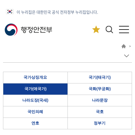
이 누리집은 대한민국 공식 전자정부 누리집입니다.
>
국가상징개요
국기(태극기)
국가(애국가)
국화(무궁화)
나라도장(국새)
나라문장
국민의례
국호
연호
정부기