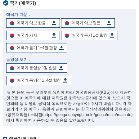
국가(애국가)
애국가 다운 :
애국가 악보 한글
애국가 악보 영문
애국가 가사
애국가 듣기 1절 합창
애국가 듣기 1~4절 합창
동영상 보기 :
애국가 동영상 1절 합창
애국가 동영상 1~4절 합창
※ 본 음원 등은 우리부의 요청에 따라 한국방송공사(KBS)에서 제공한
것으로 이 애국가에 대한 저작권은 한국방송공사에 있으며, 반드시 국
민의례 등 비영리 공익적 목적으로만 사용하여 주시기 바랍니다. 위 자
료외의 기증 애국가 음원과 관련하여서는 한국저작권위원회 공유마당
(공유저작물) 누리집
(https://gongu.copyright.or.kr/gongu/main/main.do)
에서 확인하여 사용하실 수 있음을 알려드립니다.
애국가의 내력