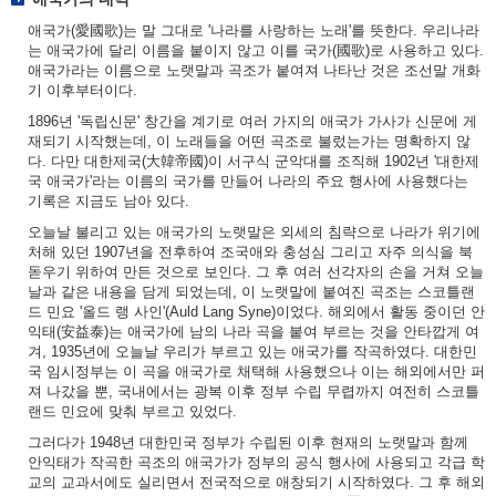
애국가(愛國歌)는 말 그대로 '나라를 사랑하는 노래'를 뜻한다. 우리나라
는 애국가에 달리 이름을 붙이지 않고 이를 국가(國歌)로 사용하고 있다.
애국가라는 이름으로 노랫말과 곡조가 붙여져 나타난 것은 조선말 개화
기 이후부터이다.
1896년 '독립신문' 창간을 계기로 여러 가지의 애국가 가사가 신문에 게
재되기 시작했는데, 이 노래들을 어떤 곡조로 불렀는가는 명확하지 않
다. 다만 대한제국(大韓帝國)이 서구식 군악대를 조직해 1902년 '대한제
국 애국가'라는 이름의 국가를 만들어 나라의 주요 행사에 사용했다는
기록은 지금도 남아 있다.
오늘날 불리고 있는 애국가의 노랫말은 외세의 침략으로 나라가 위기에
처해 있던 1907년을 전후하여 조국애와 충성심 그리고 자주 의식을 북
돋우기 위하여 만든 것으로 보인다. 그 후 여러 선각자의 손을 거쳐 오늘
날과 같은 내용을 담게 되었는데, 이 노랫말에 붙여진 곡조는 스코틀랜
드 민요 '올드 랭 사인'(Auld Lang Syne)이었다. 해외에서 활동 중이던 안
익태(安益泰)는 애국가에 남의 나라 곡을 붙여 부르는 것을 안타깝게 여
겨, 1935년에 오늘날 우리가 부르고 있는 애국가를 작곡하였다. 대한민
국 임시정부는 이 곡을 애국가로 채택해 사용했으나 이는 해외에서만 퍼
져 나갔을 뿐, 국내에서는 광복 이후 정부 수립 무렵까지 여전히 스코틀
랜드 민요에 맞춰 부르고 있었다.
그러다가 1948년 대한민국 정부가 수립된 이후 현재의 노랫말과 함께
안익태가 작곡한 곡조의 애국가가 정부의 공식 행사에 사용되고 각급 학
교의 교과서에도 실리면서 전국적으로 애창되기 시작하였다. 그 후 해외