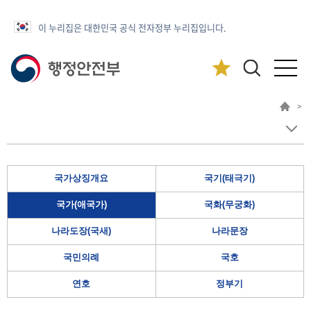
이 누리집은 대한민국 공식 전자정부 누리집입니다.
>
국가상징개요
국기(태극기)
국가(애국가)
국화(무궁화)
나라도장(국새)
나라문장
국민의례
국호
연호
정부기