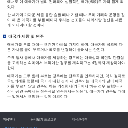
에서도 이 애국가가 널리 전파되어 실질적인 국가(國歌)로 자리 잡게 되
었다.
한 세기에 가까운 세월 동안 슬플 때나 기쁠 때나 우리 겨레와 운명을 같
이 해 온 애국가를 부를 때마다 우리는 선조들의 나라사랑 정신을 새롭
게 되새겨야 할 것이다.
애국가 제창 및 연주
애국가를 부를 때에는 경건한 마음을 가져야 하며, 애국가의 곡조에 다
른 가사를 붙여 부르거나 곡조를 변경하여 불러서는 안된다.
주요 행사 등에서 애국가를 제창하는 경우에는 애국심과 국민적 단결심
을 고취하는 의미에서 부득이한 경우를 제외하고는 4절까지 제창하여야
한다.
애국가는 모두 함께 부르는 경우에는 전주곡을 연주하지만, 약식 절차로
국민의례를 행할 때 국기에 대한 경례 시 연주되는 애국가와 같이 애국
가를 부르지 않고 연주만 하는 의전행사(외국에서 하는 경우 포함)나 시
상식·공연 등에서는 전주곡을 연주해서는 안된다. 애국가가 연주될 때에
는 일어서서 경청하는 것이 예의이다.
이용안내
문서보기 프로그램
저작권정책