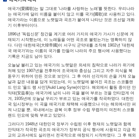
애국가(愛國歌)는 말 그대로 '나라를 사랑하는 노래'를 뜻한다. 우리나라
는 애국가에 달리 이름을 붙이지 않고 이를 국가(國歌)로 사용하고 있다.
애국가라는 이름으로 노랫말과 곡조가 붙여져 나타난 것은 조선말 개화
기 이후부터이다.
1896년 '독립신문' 창간을 계기로 여러 가지의 애국가 가사가 신문에 게
재되기 시작했는데, 이 노래들을 어떤 곡조로 불렀는가는 명확하지 않
다. 다만 대한제국(大韓帝國)이 서구식 군악대를 조직해 1902년 '대한제
국 애국가'라는 이름의 국가를 만들어 나라의 주요 행사에 사용했다는
기록은 지금도 남아 있다.
오늘날 불리고 있는 애국가의 노랫말은 외세의 침략으로 나라가 위기에
처해 있던 1907년을 전후하여 조국애와 충성심 그리고 자주 의식을 북
돋우기 위하여 만든 것으로 보인다. 그 후 여러 선각자의 손을 거쳐 오늘
날과 같은 내용을 담게 되었는데, 이 노랫말에 붙여진 곡조는 스코틀랜
드 민요 '올드 랭 사인'(Auld Lang Syne)이었다. 해외에서 활동 중이던 안
익태(安益泰)는 애국가에 남의 나라 곡을 붙여 부르는 것을 안타깝게 여
겨, 1935년에 오늘날 우리가 부르고 있는 애국가를 작곡하였다. 대한민
국 임시정부는 이 곡을 애국가로 채택해 사용했으나 이는 해외에서만 퍼
져 나갔을 뿐, 국내에서는 광복 이후 정부 수립 무렵까지 여전히 스코틀
랜드 민요에 맞춰 부르고 있었다.
그러다가 1948년 대한민국 정부가 수립된 이후 현재의 노랫말과 함께
안익태가 작곡한 곡조의 애국가가 정부의 공식 행사에 사용되고 각급 학
교의 교과서에도 실리면서 전국적으로 애창되기 시작하였다. 그 후 해외