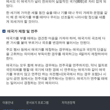
에서도 이 애국가가 널리 전파되어 실질적인 국가(國歌)로 자리 잡게 되
었다.
한 세기에 가까운 세월 동안 슬플 때나 기쁠 때나 우리 겨레와 운명을 같
이 해 온 애국가를 부를 때마다 우리는 선조들의 나라사랑 정신을 새롭
게 되새겨야 할 것이다.
애국가 제창 및 연주
애국가를 부를 때에는 경건한 마음을 가져야 하며, 애국가의 곡조에 다
른 가사를 붙여 부르거나 곡조를 변경하여 불러서는 안된다.
주요 행사 등에서 애국가를 제창하는 경우에는 애국심과 국민적 단결심
을 고취하는 의미에서 부득이한 경우를 제외하고는 4절까지 제창하여야
한다.
애국가는 모두 함께 부르는 경우에는 전주곡을 연주하지만, 약식 절차로
국민의례를 행할 때 국기에 대한 경례 시 연주되는 애국가와 같이 애국
가를 부르지 않고 연주만 하는 의전행사(외국에서 하는 경우 포함)나 시
상식·공연 등에서는 전주곡을 연주해서는 안된다. 애국가가 연주될 때에
는 일어서서 경청하는 것이 예의이다.
이용안내
문서보기 프로그램
저작권정책