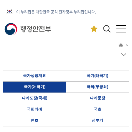
이 누리집은 대한민국 공식 전자정부 누리집입니다.
>
국가상징개요
국기(태극기)
국가(애국가)
국화(무궁화)
나라도장(국새)
나라문장
국민의례
국호
연호
정부기