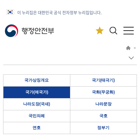
이 누리집은 대한민국 공식 전자정부 누리집입니다.
>
국가상징개요
국기(태극기)
국가(애국가)
국화(무궁화)
나라도장(국새)
나라문장
국민의례
국호
연호
정부기