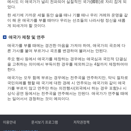
에서도 이 애국가가 널리 전파되어 실질적인 국가(國歌)로 자리 잡게 되
었다.
한 세기에 가까운 세월 동안 슬플 때나 기쁠 때나 우리 겨레와 운명을 같
이 해 온 애국가를 부를 때마다 우리는 선조들의 나라사랑 정신을 새롭
게 되새겨야 할 것이다.
애국가 제창 및 연주
애국가를 부를 때에는 경건한 마음을 가져야 하며, 애국가의 곡조에 다
른 가사를 붙여 부르거나 곡조를 변경하여 불러서는 안된다.
주요 행사 등에서 애국가를 제창하는 경우에는 애국심과 국민적 단결심
을 고취하는 의미에서 부득이한 경우를 제외하고는 4절까지 제창하여야
한다.
애국가는 모두 함께 부르는 경우에는 전주곡을 연주하지만, 약식 절차로
국민의례를 행할 때 국기에 대한 경례 시 연주되는 애국가와 같이 애국
가를 부르지 않고 연주만 하는 의전행사(외국에서 하는 경우 포함)나 시
상식·공연 등에서는 전주곡을 연주해서는 안된다. 애국가가 연주될 때에
는 일어서서 경청하는 것이 예의이다.
이용안내
문서보기 프로그램
저작권정책