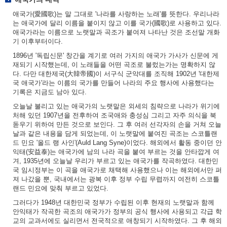
애국가(愛國歌)는 말 그대로 '나라를 사랑하는 노래'를 뜻한다. 우리나라
는 애국가에 달리 이름을 붙이지 않고 이를 국가(國歌)로 사용하고 있다.
애국가라는 이름으로 노랫말과 곡조가 붙여져 나타난 것은 조선말 개화
기 이후부터이다.
1896년 '독립신문' 창간을 계기로 여러 가지의 애국가 가사가 신문에 게
재되기 시작했는데, 이 노래들을 어떤 곡조로 불렀는가는 명확하지 않
다. 다만 대한제국(大韓帝國)이 서구식 군악대를 조직해 1902년 '대한제
국 애국가'라는 이름의 국가를 만들어 나라의 주요 행사에 사용했다는
기록은 지금도 남아 있다.
오늘날 불리고 있는 애국가의 노랫말은 외세의 침략으로 나라가 위기에
처해 있던 1907년을 전후하여 조국애와 충성심 그리고 자주 의식을 북
돋우기 위하여 만든 것으로 보인다. 그 후 여러 선각자의 손을 거쳐 오늘
날과 같은 내용을 담게 되었는데, 이 노랫말에 붙여진 곡조는 스코틀랜
드 민요 '올드 랭 사인'(Auld Lang Syne)이었다. 해외에서 활동 중이던 안
익태(安益泰)는 애국가에 남의 나라 곡을 붙여 부르는 것을 안타깝게 여
겨, 1935년에 오늘날 우리가 부르고 있는 애국가를 작곡하였다. 대한민
국 임시정부는 이 곡을 애국가로 채택해 사용했으나 이는 해외에서만 퍼
져 나갔을 뿐, 국내에서는 광복 이후 정부 수립 무렵까지 여전히 스코틀
랜드 민요에 맞춰 부르고 있었다.
그러다가 1948년 대한민국 정부가 수립된 이후 현재의 노랫말과 함께
안익태가 작곡한 곡조의 애국가가 정부의 공식 행사에 사용되고 각급 학
교의 교과서에도 실리면서 전국적으로 애창되기 시작하였다. 그 후 해외