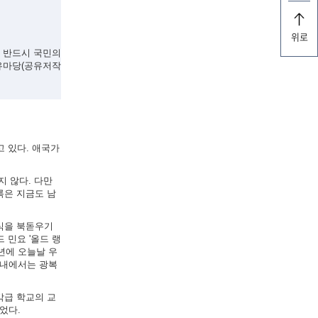
위로
, 반드시 국민의
유마당(공유저작
고 있다. 애국가
지 않다. 다만
록은 지금도 남
의식을 북돋우기
 민요 '올드 랭
5년에 오늘날 우
국내에서는 광복
각급 학교의 교
었다.