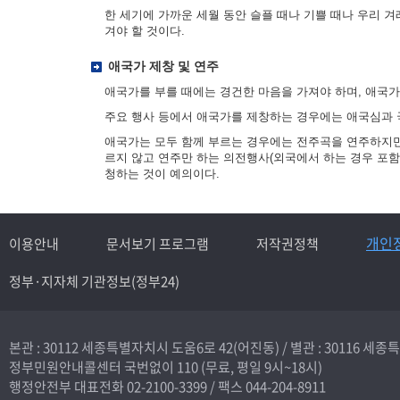
한 세기에 가까운 세월 동안 슬플 때나 기쁠 때나 우리 
겨야 할 것이다.
애국가 제창 및 연주
애국가를 부를 때에는 경건한 마음을 가져야 하며, 애국
주요 행사 등에서 애국가를 제창하는 경우에는 애국심과 
애국가는 모두 함께 부르는 경우에는 전주곡을 연주하지만,
르지 않고 연주만 하는 의전행사(외국에서 하는 경우 포함
청하는 것이 예의이다.
개인
이용안내
문서보기 프로그램
저작권정책
정부·지자체 기관정보(정부24)
본관 : 30112 세종특별자치시 도움6로 42(어진동) /
별관 : 30116 세
정부민원안내콜센터 국번없이
110
(무료, 평일 9시~18시)
행정안전부 대표전화
02-2100-3399
/ 팩스 044-204-8911