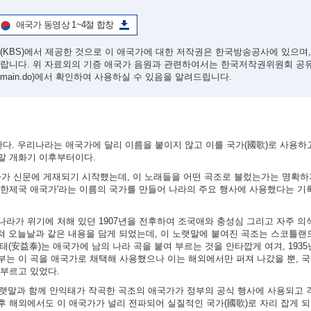
애국가 동영상 1~4절 합창
(KBS)에서 제공한 것으로 이 애국가에 대한 저작권은 한국방송공사에 있으며
바랍니다. 위 자료외의 기증 애국가 음원과 관련하여서는 한국저작권위원회 공
/main.do)
에서 확인하여 사용하실 수 있음을 알려드립니다.
한다. 우리나라는 애국가에 달리 이름을 붙이지 않고 이를 국가(國歌)로 사용하
말 개화기 이후부터이다.
가사가 신문에 게재되기 시작했는데, 이 노래들을 어떤 곡조로 불렀는가는 명확하
'대한제국 애국가'라는 이름의 국가를 만들어 나라의 주요 행사에 사용했다는 기
라가 위기에 처해 있던 1907년을 전후하여 조국애와 충성심 그리고 자주 
쳐 오늘날과 같은 내용을 담게 되었는데, 이 노랫말에 붙여진 곡조는 스코틀랜드
 안익태(安益泰)는 애국가에 남의 나라 곡을 붙여 부르는 것을 안타깝게 여겨, 193
부는 이 곡을 애국가로 채택해 사용했으나 이는 해외에서만 퍼져 나갔을 뿐, 
 부르고 있었다.
노랫말과 함께 안익태가 작곡한 곡조의 애국가가 정부의 공식 행사에 사용되고 
 해외에서도 이 애국가가 널리 전파되어 실질적인 국가(國歌)로 자리 잡게 되