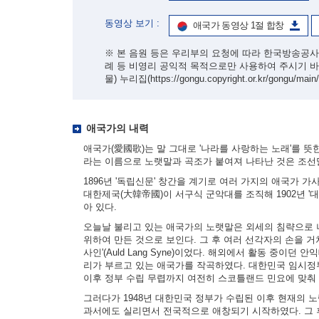
동영상 보기 :
애국가 동영상 1절 합창
※ 본 음원 등은 우리부의 요청에 따라 한국방송공사
례 등 비영리 공익적 목적으로만 사용하여 주시기 
물) 누리집
(https://gongu.copyright.or.kr/gongu/main
애국가의 내력
애국가(愛國歌)는 말 그대로 '나라를 사랑하는 노래'를 뜻
라는 이름으로 노랫말과 곡조가 붙여져 나타난 것은 조선
1896년 '독립신문' 창간을 계기로 여러 가지의 애국가 
대한제국(大韓帝國)이 서구식 군악대를 조직해 1902년 
아 있다.
오늘날 불리고 있는 애국가의 노랫말은 외세의 침략으로 나
위하여 만든 것으로 보인다. 그 후 여러 선각자의 손을 거
사인'(Auld Lang Syne)이었다. 해외에서 활동 중이던
리가 부르고 있는 애국가를 작곡하였다. 대한민국 임시정
이후 정부 수립 무렵까지 여전히 스코틀랜드 민요에 맞춰
그러다가 1948년 대한민국 정부가 수립된 이후 현재의 
과서에도 실리면서 전국적으로 애창되기 시작하였다. 그 후