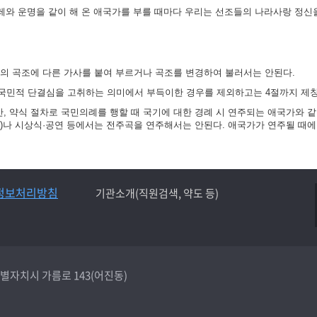
겨레와 운명을 같이 해 온 애국가를 부를 때마다 우리는 선조들의 나라사랑 정신
가의 곡조에 다른 가사를 붙여 부르거나 곡조를 변경하여 불러서는 안된다.
국민적 단결심을 고취하는 의미에서 부득이한 경우를 제외하고는 4절까지 제창
 약식 절차로 국민의례를 행할 때 국기에 대한 경례 시 연주되는 애국가와 같
)나 시상식·공연 등에서는 전주곡을 연주해서는 안된다. 애국가가 연주될 때에
정보처리방침
기관소개(직원검색, 약도 등)
종특별자치시 가름로 143(어진동)