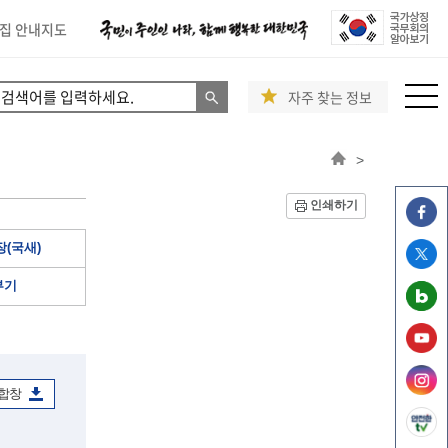
집 안내지도
자주 찾는 정보
>
인쇄하기
(국새)
부기
 합창