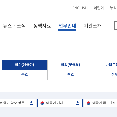
ENGLISH
어린이
누리
뉴스 · 소식
정책자료
업무안내
기관소개
국가(애국가)
국화(무궁화)
나라도장
국호
연호
정
애국가 악보 영문
애국가 가사
애국가 듣기 1절