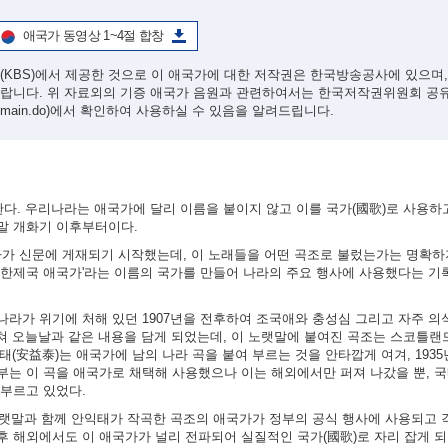
애국가 동영상 1~4절 합창
(KBS)에서 제공한 것으로 이 애국가에 대한 저작권은 한국방송공사에 있으며
바랍니다. 위 자료외의 기증 애국가 음원과 관련하여서는 한국저작권위원회 공
/main.do)
에서 확인하여 사용하실 수 있음을 알려드립니다.
한다. 우리나라는 애국가에 달리 이름을 붙이지 않고 이를 국가(國歌)로 사용하
말 개화기 이후부터이다.
가사가 신문에 게재되기 시작했는데, 이 노래들을 어떤 곡조로 불렀는가는 명확하
'대한제국 애국가'라는 이름의 국가를 만들어 나라의 주요 행사에 사용했다는 기
라가 위기에 처해 있던 1907년을 전후하여 조국애와 충성심 그리고 자주 
쳐 오늘날과 같은 내용을 담게 되었는데, 이 노랫말에 붙여진 곡조는 스코틀랜드
 안익태(安益泰)는 애국가에 남의 나라 곡을 붙여 부르는 것을 안타깝게 여겨, 193
부는 이 곡을 애국가로 채택해 사용했으나 이는 해외에서만 퍼져 나갔을 뿐, 
 부르고 있었다.
노랫말과 함께 안익태가 작곡한 곡조의 애국가가 정부의 공식 행사에 사용되고 
 해외에서도 이 애국가가 널리 전파되어 실질적인 국가(國歌)로 자리 잡게 되