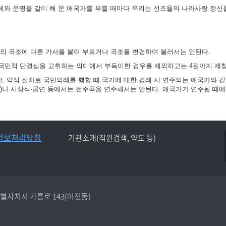
겨레와 운명을 같이 해 온 애국가를 부를 때마다 우리는 선조들의 나라사랑 정신
가의 곡조에 다른 가사를 붙여 부르거나 곡조를 변경하여 불러서는 안된다.
국민적 단결심을 고취하는 의미에서 부득이한 경우를 제외하고는 4절까지 제창
 약식 절차로 국민의례를 행할 때 국기에 대한 경례 시 연주되는 애국가와 같
)나 시상식·공연 등에서는 전주곡을 연주해서는 안된다. 애국가가 연주될 때에
정보처리방침
기관소개(직원검색, 약도 등)
종특별자치시 가름로 143(어진동)