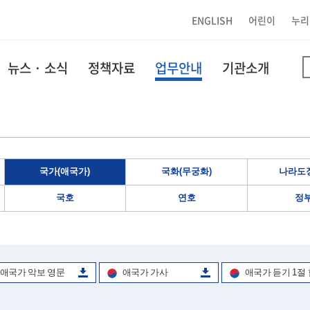
ENGLISH
어린이
누리
뉴스 · 소식
정책자료
업무안내
기관소개
국가(애국가)
국화(무궁화)
나라도장
국호
연호
정
애국가 악보 영문
애국가 가사
애국가 듣기 1절