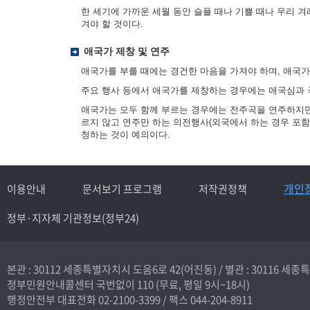
한 세기에 가까운 세월 동안 슬플 때나 기쁠 때나 우리 
겨야 할 것이다.
애국가 제창 및 연주
애국가를 부를 때에는 경건한 마음을 가져야 하며, 애국
주요 행사 등에서 애국가를 제창하는 경우에는 애국심과 
애국가는 모두 함께 부르는 경우에는 전주곡을 연주하지만,
르지 않고 연주만 하는 의전행사(외국에서 하는 경우 포함
청하는 것이 예의이다.
개인
이용안내
문서보기 프로그램
저작권정책
정부·지자체 기관정보(정부24)
본관 : 30112 세종특별자치시 도움6로 42(어진동) /
별관 : 30116 세
정부민원안내콜센터 국번없이
110
(무료, 평일 9시~18시)
행정안전부 대표전화
02-2100-3399
/ 팩스 044-204-8911