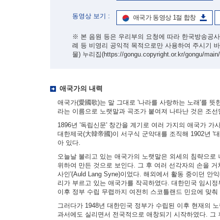
동영상 보기 :
애국가 동영상 1절 합창
※ 본 음원 등은 우리부의 요청에 따라 한국방송공사
례 등 비영리 공익적 목적으로만 사용하여 주시기 
물) 누리집
(https://gongu.copyright.or.kr/gongu/main
애국가의 내력
애국가(愛國歌)는 말 그대로 '나라를 사랑하는 노래'를 뜻
라는 이름으로 노랫말과 곡조가 붙여져 나타난 것은 조선
1896년 '독립신문' 창간을 계기로 여러 가지의 애국가 
대한제국(大韓帝國)이 서구식 군악대를 조직해 1902년 
아 있다.
오늘날 불리고 있는 애국가의 노랫말은 외세의 침략으로 나
위하여 만든 것으로 보인다. 그 후 여러 선각자의 손을 거
사인'(Auld Lang Syne)이었다. 해외에서 활동 중이던
리가 부르고 있는 애국가를 작곡하였다. 대한민국 임시정
이후 정부 수립 무렵까지 여전히 스코틀랜드 민요에 맞춰
그러다가 1948년 대한민국 정부가 수립된 이후 현재의 
과서에도 실리면서 전국적으로 애창되기 시작하였다. 그 후