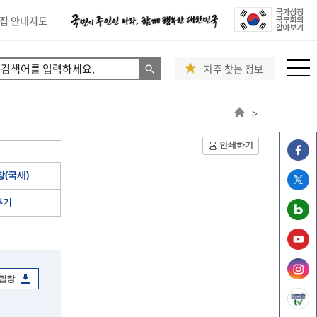
집 안내지도
자주 찾는 정보
>
인쇄하기
(국새)
부기
 합창