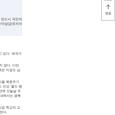
위로
, 반드시 국민의
유마당(공유저작
고 있다. 애국가
지 않다. 다만
록은 지금도 남
의식을 북돋우기
 민요 '올드 랭
5년에 오늘날 우
국내에서는 광복
각급 학교의 교
었다.