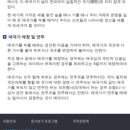
에서도 이 애국가가 널리 전파되어 실질적인 국가(國歌)로 자리 잡게 되
었다.
한 세기에 가까운 세월 동안 슬플 때나 기쁠 때나 우리 겨레와 운명을 같
이 해 온 애국가를 부를 때마다 우리는 선조들의 나라사랑 정신을 새롭
게 되새겨야 할 것이다.
애국가 제창 및 연주
애국가를 부를 때에는 경건한 마음을 가져야 하며, 애국가의 곡조에 다
른 가사를 붙여 부르거나 곡조를 변경하여 불러서는 안된다.
주요 행사 등에서 애국가를 제창하는 경우에는 애국심과 국민적 단결심
을 고취하는 의미에서 부득이한 경우를 제외하고는 4절까지 제창하여야
한다.
애국가는 모두 함께 부르는 경우에는 전주곡을 연주하지만, 약식 절차로
국민의례를 행할 때 국기에 대한 경례 시 연주되는 애국가와 같이 애국
가를 부르지 않고 연주만 하는 의전행사(외국에서 하는 경우 포함)나 시
상식·공연 등에서는 전주곡을 연주해서는 안된다. 애국가가 연주될 때에
는 일어서서 경청하는 것이 예의이다.
이용안내
문서보기 프로그램
저작권정책