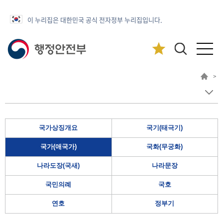
이 누리집은 대한민국 공식 전자정부 누리집입니다.
>
국가상징개요
국기(태극기)
국가(애국가)
국화(무궁화)
나라도장(국새)
나라문장
국민의례
국호
연호
정부기