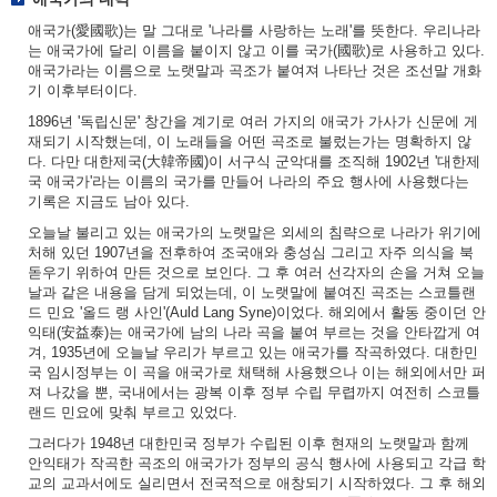
애국가(愛國歌)는 말 그대로 '나라를 사랑하는 노래'를 뜻한다. 우리나라
는 애국가에 달리 이름을 붙이지 않고 이를 국가(國歌)로 사용하고 있다.
애국가라는 이름으로 노랫말과 곡조가 붙여져 나타난 것은 조선말 개화
기 이후부터이다.
1896년 '독립신문' 창간을 계기로 여러 가지의 애국가 가사가 신문에 게
재되기 시작했는데, 이 노래들을 어떤 곡조로 불렀는가는 명확하지 않
다. 다만 대한제국(大韓帝國)이 서구식 군악대를 조직해 1902년 '대한제
국 애국가'라는 이름의 국가를 만들어 나라의 주요 행사에 사용했다는
기록은 지금도 남아 있다.
오늘날 불리고 있는 애국가의 노랫말은 외세의 침략으로 나라가 위기에
처해 있던 1907년을 전후하여 조국애와 충성심 그리고 자주 의식을 북
돋우기 위하여 만든 것으로 보인다. 그 후 여러 선각자의 손을 거쳐 오늘
날과 같은 내용을 담게 되었는데, 이 노랫말에 붙여진 곡조는 스코틀랜
드 민요 '올드 랭 사인'(Auld Lang Syne)이었다. 해외에서 활동 중이던 안
익태(安益泰)는 애국가에 남의 나라 곡을 붙여 부르는 것을 안타깝게 여
겨, 1935년에 오늘날 우리가 부르고 있는 애국가를 작곡하였다. 대한민
국 임시정부는 이 곡을 애국가로 채택해 사용했으나 이는 해외에서만 퍼
져 나갔을 뿐, 국내에서는 광복 이후 정부 수립 무렵까지 여전히 스코틀
랜드 민요에 맞춰 부르고 있었다.
그러다가 1948년 대한민국 정부가 수립된 이후 현재의 노랫말과 함께
안익태가 작곡한 곡조의 애국가가 정부의 공식 행사에 사용되고 각급 학
교의 교과서에도 실리면서 전국적으로 애창되기 시작하였다. 그 후 해외