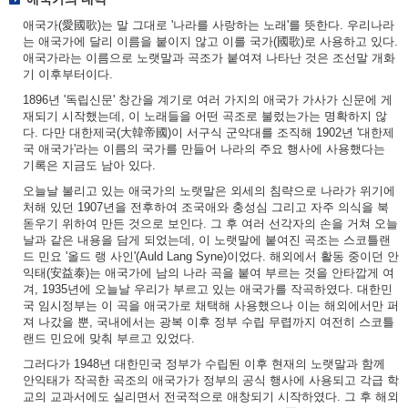
애국가(愛國歌)는 말 그대로 '나라를 사랑하는 노래'를 뜻한다. 우리나라
는 애국가에 달리 이름을 붙이지 않고 이를 국가(國歌)로 사용하고 있다.
애국가라는 이름으로 노랫말과 곡조가 붙여져 나타난 것은 조선말 개화
기 이후부터이다.
1896년 '독립신문' 창간을 계기로 여러 가지의 애국가 가사가 신문에 게
재되기 시작했는데, 이 노래들을 어떤 곡조로 불렀는가는 명확하지 않
다. 다만 대한제국(大韓帝國)이 서구식 군악대를 조직해 1902년 '대한제
국 애국가'라는 이름의 국가를 만들어 나라의 주요 행사에 사용했다는
기록은 지금도 남아 있다.
오늘날 불리고 있는 애국가의 노랫말은 외세의 침략으로 나라가 위기에
처해 있던 1907년을 전후하여 조국애와 충성심 그리고 자주 의식을 북
돋우기 위하여 만든 것으로 보인다. 그 후 여러 선각자의 손을 거쳐 오늘
날과 같은 내용을 담게 되었는데, 이 노랫말에 붙여진 곡조는 스코틀랜
드 민요 '올드 랭 사인'(Auld Lang Syne)이었다. 해외에서 활동 중이던 안
익태(安益泰)는 애국가에 남의 나라 곡을 붙여 부르는 것을 안타깝게 여
겨, 1935년에 오늘날 우리가 부르고 있는 애국가를 작곡하였다. 대한민
국 임시정부는 이 곡을 애국가로 채택해 사용했으나 이는 해외에서만 퍼
져 나갔을 뿐, 국내에서는 광복 이후 정부 수립 무렵까지 여전히 스코틀
랜드 민요에 맞춰 부르고 있었다.
그러다가 1948년 대한민국 정부가 수립된 이후 현재의 노랫말과 함께
안익태가 작곡한 곡조의 애국가가 정부의 공식 행사에 사용되고 각급 학
교의 교과서에도 실리면서 전국적으로 애창되기 시작하였다. 그 후 해외