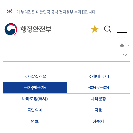
이 누리집은 대한민국 공식 전자정부 누리집입니다.
>
국가상징개요
국기(태극기)
국가(애국가)
국화(무궁화)
나라도장(국새)
나라문장
국민의례
국호
연호
정부기