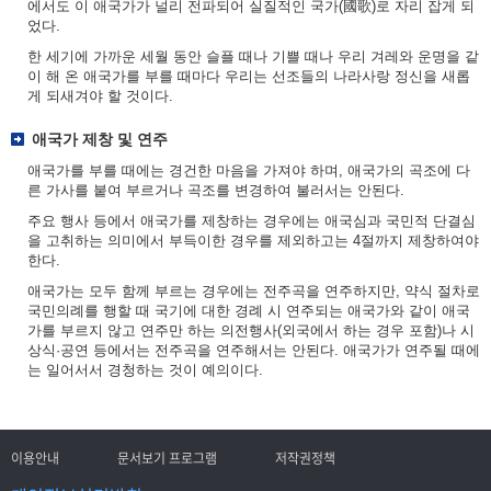
에서도 이 애국가가 널리 전파되어 실질적인 국가(國歌)로 자리 잡게 되
었다.
한 세기에 가까운 세월 동안 슬플 때나 기쁠 때나 우리 겨레와 운명을 같
이 해 온 애국가를 부를 때마다 우리는 선조들의 나라사랑 정신을 새롭
게 되새겨야 할 것이다.
애국가 제창 및 연주
애국가를 부를 때에는 경건한 마음을 가져야 하며, 애국가의 곡조에 다
른 가사를 붙여 부르거나 곡조를 변경하여 불러서는 안된다.
주요 행사 등에서 애국가를 제창하는 경우에는 애국심과 국민적 단결심
을 고취하는 의미에서 부득이한 경우를 제외하고는 4절까지 제창하여야
한다.
애국가는 모두 함께 부르는 경우에는 전주곡을 연주하지만, 약식 절차로
국민의례를 행할 때 국기에 대한 경례 시 연주되는 애국가와 같이 애국
가를 부르지 않고 연주만 하는 의전행사(외국에서 하는 경우 포함)나 시
상식·공연 등에서는 전주곡을 연주해서는 안된다. 애국가가 연주될 때에
는 일어서서 경청하는 것이 예의이다.
이용안내
문서보기 프로그램
저작권정책