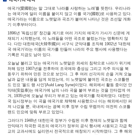
애국가(愛國歌)는 말 그대로 '나라를 사랑하는 노래'를 뜻한다. 우리나라
는 애국가에 달리 이름을 붙이지 않고 이를 국가(國歌)로 사용하고 있다.
애국가라는 이름으로 노랫말과 곡조가 붙여져 나타난 것은 조선말 개화
기 이후부터이다.
1896년 '독립신문' 창간을 계기로 여러 가지의 애국가 가사가 신문에 게
재되기 시작했는데, 이 노래들을 어떤 곡조로 불렀는가는 명확하지 않
다. 다만 대한제국(大韓帝國)이 서구식 군악대를 조직해 1902년 '대한제
국 애국가'라는 이름의 국가를 만들어 나라의 주요 행사에 사용했다는
기록은 지금도 남아 있다.
오늘날 불리고 있는 애국가의 노랫말은 외세의 침략으로 나라가 위기에
처해 있던 1907년을 전후하여 조국애와 충성심 그리고 자주 의식을 북
돋우기 위하여 만든 것으로 보인다. 그 후 여러 선각자의 손을 거쳐 오늘
날과 같은 내용을 담게 되었는데, 이 노랫말에 붙여진 곡조는 스코틀랜
드 민요 '올드 랭 사인'(Auld Lang Syne)이었다. 해외에서 활동 중이던 안
익태(安益泰)는 애국가에 남의 나라 곡을 붙여 부르는 것을 안타깝게 여
겨, 1935년에 오늘날 우리가 부르고 있는 애국가를 작곡하였다. 대한민
국 임시정부는 이 곡을 애국가로 채택해 사용했으나 이는 해외에서만 퍼
져 나갔을 뿐, 국내에서는 광복 이후 정부 수립 무렵까지 여전히 스코틀
랜드 민요에 맞춰 부르고 있었다.
그러다가 1948년 대한민국 정부가 수립된 이후 현재의 노랫말과 함께
안익태가 작곡한 곡조의 애국가가 정부의 공식 행사에 사용되고 각급 학
교의 교과서에도 실리면서 전국적으로 애창되기 시작하였다. 그 후 해외