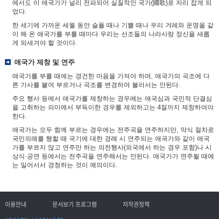
에서도 이 애국가가 널리 전파되어 실질적인 국가(國歌)로 자리 잡게 되
었다.
한 세기에 가까운 세월 동안 슬플 때나 기쁠 때나 우리 겨레와 운명을 같
이 해 온 애국가를 부를 때마다 우리는 선조들의 나라사랑 정신을 새롭
게 되새겨야 할 것이다.
애국가 제창 및 연주
애국가를 부를 때에는 경건한 마음을 가져야 하며, 애국가의 곡조에 다
른 가사를 붙여 부르거나 곡조를 변경하여 불러서는 안된다.
주요 행사 등에서 애국가를 제창하는 경우에는 애국심과 국민적 단결심
을 고취하는 의미에서 부득이한 경우를 제외하고는 4절까지 제창하여야
한다.
애국가는 모두 함께 부르는 경우에는 전주곡을 연주하지만, 약식 절차로
국민의례를 행할 때 국기에 대한 경례 시 연주되는 애국가와 같이 애국
가를 부르지 않고 연주만 하는 의전행사(외국에서 하는 경우 포함)나 시
상식·공연 등에서는 전주곡을 연주해서는 안된다. 애국가가 연주될 때에
는 일어서서 경청하는 것이 예의이다.
이용안내
문서보기 프로그램
저작권정책