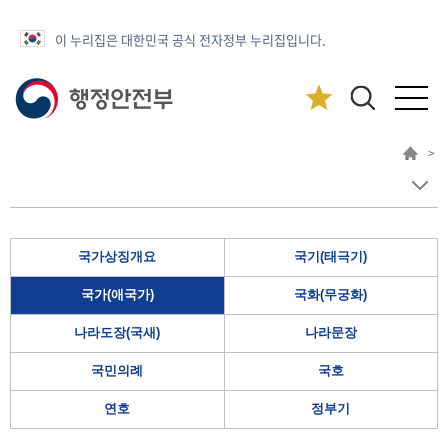
이 누리집은 대한민국 공식 전자정부 누리집입니다.
>
국가상징개요
국기(태극기)
국가(애국가)
국화(무궁화)
나라도장(국새)
나라문장
국민의례
국호
연호
정부기