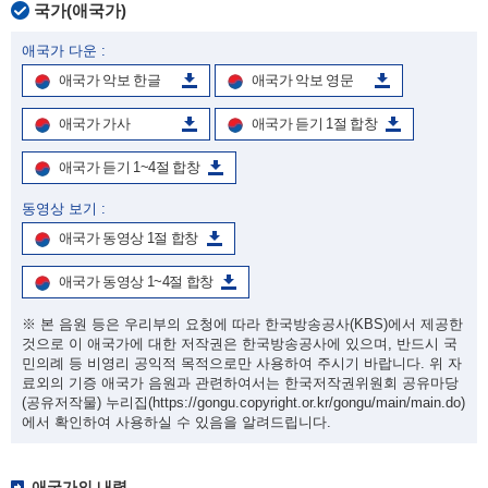
국가(애국가)
애국가 다운 :
애국가 악보 한글
애국가 악보 영문
애국가 가사
애국가 듣기 1절 합창
애국가 듣기 1~4절 합창
동영상 보기 :
애국가 동영상 1절 합창
애국가 동영상 1~4절 합창
※ 본 음원 등은 우리부의 요청에 따라 한국방송공사(KBS)에서 제공한
것으로 이 애국가에 대한 저작권은 한국방송공사에 있으며, 반드시 국
민의례 등 비영리 공익적 목적으로만 사용하여 주시기 바랍니다. 위 자
료외의 기증 애국가 음원과 관련하여서는 한국저작권위원회 공유마당
(공유저작물) 누리집
(https://gongu.copyright.or.kr/gongu/main/main.do)
에서 확인하여 사용하실 수 있음을 알려드립니다.
애국가의 내력