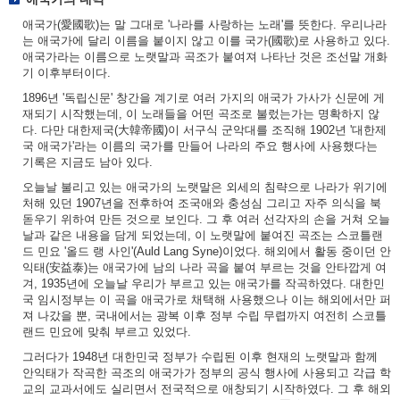
애국가(愛國歌)는 말 그대로 '나라를 사랑하는 노래'를 뜻한다. 우리나라
는 애국가에 달리 이름을 붙이지 않고 이를 국가(國歌)로 사용하고 있다.
애국가라는 이름으로 노랫말과 곡조가 붙여져 나타난 것은 조선말 개화
기 이후부터이다.
1896년 '독립신문' 창간을 계기로 여러 가지의 애국가 가사가 신문에 게
재되기 시작했는데, 이 노래들을 어떤 곡조로 불렀는가는 명확하지 않
다. 다만 대한제국(大韓帝國)이 서구식 군악대를 조직해 1902년 '대한제
국 애국가'라는 이름의 국가를 만들어 나라의 주요 행사에 사용했다는
기록은 지금도 남아 있다.
오늘날 불리고 있는 애국가의 노랫말은 외세의 침략으로 나라가 위기에
처해 있던 1907년을 전후하여 조국애와 충성심 그리고 자주 의식을 북
돋우기 위하여 만든 것으로 보인다. 그 후 여러 선각자의 손을 거쳐 오늘
날과 같은 내용을 담게 되었는데, 이 노랫말에 붙여진 곡조는 스코틀랜
드 민요 '올드 랭 사인'(Auld Lang Syne)이었다. 해외에서 활동 중이던 안
익태(安益泰)는 애국가에 남의 나라 곡을 붙여 부르는 것을 안타깝게 여
겨, 1935년에 오늘날 우리가 부르고 있는 애국가를 작곡하였다. 대한민
국 임시정부는 이 곡을 애국가로 채택해 사용했으나 이는 해외에서만 퍼
져 나갔을 뿐, 국내에서는 광복 이후 정부 수립 무렵까지 여전히 스코틀
랜드 민요에 맞춰 부르고 있었다.
그러다가 1948년 대한민국 정부가 수립된 이후 현재의 노랫말과 함께
안익태가 작곡한 곡조의 애국가가 정부의 공식 행사에 사용되고 각급 학
교의 교과서에도 실리면서 전국적으로 애창되기 시작하였다. 그 후 해외