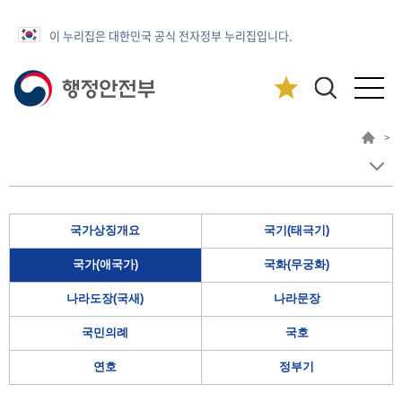
이 누리집은 대한민국 공식 전자정부 누리집입니다.
>
국가상징개요
국기(태극기)
국가(애국가)
국화(무궁화)
나라도장(국새)
나라문장
국민의례
국호
연호
정부기