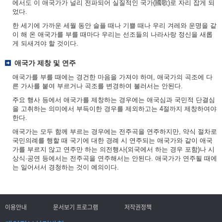
에서도 이 애국가가 널리 전파되어 실질적인 국가(國歌)로 자리 잡게 되
었다.
한 세기에 가까운 세월 동안 슬플 때나 기쁠 때나 우리 겨레와 운명을 같
이 해 온 애국가를 부를 때마다 우리는 선조들의 나라사랑 정신을 새롭
게 되새겨야 할 것이다.
애국가 제창 및 연주
애국가를 부를 때에는 경건한 마음을 가져야 하며, 애국가의 곡조에 다
른 가사를 붙여 부르거나 곡조를 변경하여 불러서는 안된다.
주요 행사 등에서 애국가를 제창하는 경우에는 애국심과 국민적 단결심
을 고취하는 의미에서 부득이한 경우를 제외하고는 4절까지 제창하여야
한다.
애국가는 모두 함께 부르는 경우에는 전주곡을 연주하지만, 약식 절차로
국민의례를 행할 때 국기에 대한 경례 시 연주되는 애국가와 같이 애국
가를 부르지 않고 연주만 하는 의전행사(외국에서 하는 경우 포함)나 시
상식·공연 등에서는 전주곡을 연주해서는 안된다. 애국가가 연주될 때에
는 일어서서 경청하는 것이 예의이다.
이용안내
문서보기 프로그램
저작권정책