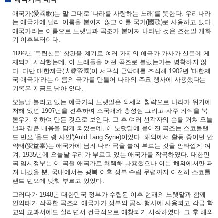
애국가(愛國歌)는 말 그대로 '나라를 사랑하는 노래'를 뜻한다. 우리나라
는 애국가에 달리 이름을 붙이지 않고 이를 국가(國歌)로 사용하고 있다.
애국가라는 이름으로 노랫말과 곡조가 붙여져 나타난 것은 조선말 개화
기 이후부터이다.
1896년 '독립신문' 창간을 계기로 여러 가지의 애국가 가사가 신문에 게
재되기 시작했는데, 이 노래들을 어떤 곡조로 불렀는가는 명확하지 않
다. 다만 대한제국(大韓帝國)이 서구식 군악대를 조직해 1902년 '대한제
국 애국가'라는 이름의 국가를 만들어 나라의 주요 행사에 사용했다는
기록은 지금도 남아 있다.
오늘날 불리고 있는 애국가의 노랫말은 외세의 침략으로 나라가 위기에
처해 있던 1907년을 전후하여 조국애와 충성심 그리고 자주 의식을 북
돋우기 위하여 만든 것으로 보인다. 그 후 여러 선각자의 손을 거쳐 오늘
날과 같은 내용을 담게 되었는데, 이 노랫말에 붙여진 곡조는 스코틀랜
드 민요 '올드 랭 사인'(Auld Lang Syne)이었다. 해외에서 활동 중이던 안
익태(安益泰)는 애국가에 남의 나라 곡을 붙여 부르는 것을 안타깝게 여
겨, 1935년에 오늘날 우리가 부르고 있는 애국가를 작곡하였다. 대한민
국 임시정부는 이 곡을 애국가로 채택해 사용했으나 이는 해외에서만 퍼
져 나갔을 뿐, 국내에서는 광복 이후 정부 수립 무렵까지 여전히 스코틀
랜드 민요에 맞춰 부르고 있었다.
그러다가 1948년 대한민국 정부가 수립된 이후 현재의 노랫말과 함께
안익태가 작곡한 곡조의 애국가가 정부의 공식 행사에 사용되고 각급 학
교의 교과서에도 실리면서 전국적으로 애창되기 시작하였다. 그 후 해외