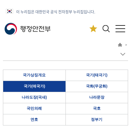
이 누리집은 대한민국 공식 전자정부 누리집입니다.
>
국가상징개요
국기(태극기)
국가(애국가)
국화(무궁화)
나라도장(국새)
나라문장
국민의례
국호
연호
정부기