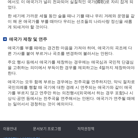
에서도 이 애국가가 널리 전파되어 실질적인 국가(國歌)로 자리 잡게 되
었다.
한 세기에 가까운 세월 동안 슬플 때나 기쁠 때나 우리 겨레와 운명을 같
이 해 온 애국가를 부를 때마다 우리는 선조들의 나라사랑 정신을 새롭
게 되새겨야 할 것이다.
애국가 제창 및 연주
애국가를 부를 때에는 경건한 마음을 가져야 하며, 애국가의 곡조에 다
른 가사를 붙여 부르거나 곡조를 변경하여 불러서는 안된다.
주요 행사 등에서 애국가를 제창하는 경우에는 애국심과 국민적 단결심
을 고취하는 의미에서 부득이한 경우를 제외하고는 4절까지 제창하여야
한다.
애국가는 모두 함께 부르는 경우에는 전주곡을 연주하지만, 약식 절차로
국민의례를 행할 때 국기에 대한 경례 시 연주되는 애국가와 같이 애국
가를 부르지 않고 연주만 하는 의전행사(외국에서 하는 경우 포함)나 시
상식·공연 등에서는 전주곡을 연주해서는 안된다. 애국가가 연주될 때에
는 일어서서 경청하는 것이 예의이다.
이용안내
문서보기 프로그램
저작권정책