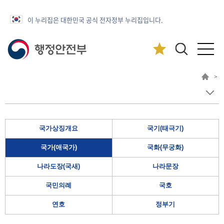
이 누리집은 대한민국 공식 전자정부 누리집입니다.
>
국가상징개요
국기(태극기)
국가(애국가)
국화(무궁화)
나라도장(국새)
나라문장
국민의례
국호
연호
정부기