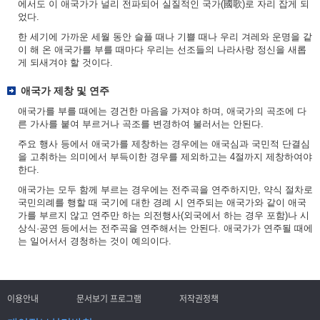
에서도 이 애국가가 널리 전파되어 실질적인 국가(國歌)로 자리 잡게 되
었다.
한 세기에 가까운 세월 동안 슬플 때나 기쁠 때나 우리 겨레와 운명을 같
이 해 온 애국가를 부를 때마다 우리는 선조들의 나라사랑 정신을 새롭
게 되새겨야 할 것이다.
애국가 제창 및 연주
애국가를 부를 때에는 경건한 마음을 가져야 하며, 애국가의 곡조에 다
른 가사를 붙여 부르거나 곡조를 변경하여 불러서는 안된다.
주요 행사 등에서 애국가를 제창하는 경우에는 애국심과 국민적 단결심
을 고취하는 의미에서 부득이한 경우를 제외하고는 4절까지 제창하여야
한다.
애국가는 모두 함께 부르는 경우에는 전주곡을 연주하지만, 약식 절차로
국민의례를 행할 때 국기에 대한 경례 시 연주되는 애국가와 같이 애국
가를 부르지 않고 연주만 하는 의전행사(외국에서 하는 경우 포함)나 시
상식·공연 등에서는 전주곡을 연주해서는 안된다. 애국가가 연주될 때에
는 일어서서 경청하는 것이 예의이다.
이용안내
문서보기 프로그램
저작권정책