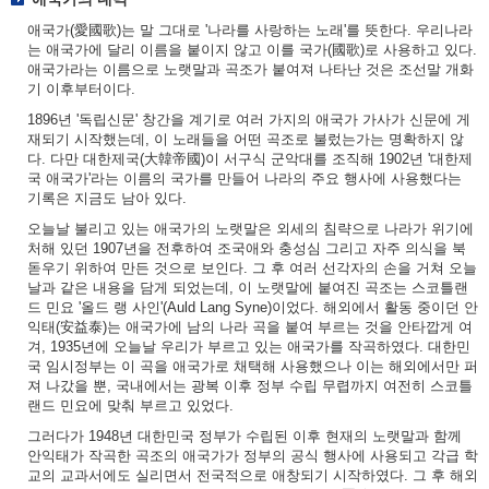
애국가(愛國歌)는 말 그대로 '나라를 사랑하는 노래'를 뜻한다. 우리나라
는 애국가에 달리 이름을 붙이지 않고 이를 국가(國歌)로 사용하고 있다.
애국가라는 이름으로 노랫말과 곡조가 붙여져 나타난 것은 조선말 개화
기 이후부터이다.
1896년 '독립신문' 창간을 계기로 여러 가지의 애국가 가사가 신문에 게
재되기 시작했는데, 이 노래들을 어떤 곡조로 불렀는가는 명확하지 않
다. 다만 대한제국(大韓帝國)이 서구식 군악대를 조직해 1902년 '대한제
국 애국가'라는 이름의 국가를 만들어 나라의 주요 행사에 사용했다는
기록은 지금도 남아 있다.
오늘날 불리고 있는 애국가의 노랫말은 외세의 침략으로 나라가 위기에
처해 있던 1907년을 전후하여 조국애와 충성심 그리고 자주 의식을 북
돋우기 위하여 만든 것으로 보인다. 그 후 여러 선각자의 손을 거쳐 오늘
날과 같은 내용을 담게 되었는데, 이 노랫말에 붙여진 곡조는 스코틀랜
드 민요 '올드 랭 사인'(Auld Lang Syne)이었다. 해외에서 활동 중이던 안
익태(安益泰)는 애국가에 남의 나라 곡을 붙여 부르는 것을 안타깝게 여
겨, 1935년에 오늘날 우리가 부르고 있는 애국가를 작곡하였다. 대한민
국 임시정부는 이 곡을 애국가로 채택해 사용했으나 이는 해외에서만 퍼
져 나갔을 뿐, 국내에서는 광복 이후 정부 수립 무렵까지 여전히 스코틀
랜드 민요에 맞춰 부르고 있었다.
그러다가 1948년 대한민국 정부가 수립된 이후 현재의 노랫말과 함께
안익태가 작곡한 곡조의 애국가가 정부의 공식 행사에 사용되고 각급 학
교의 교과서에도 실리면서 전국적으로 애창되기 시작하였다. 그 후 해외