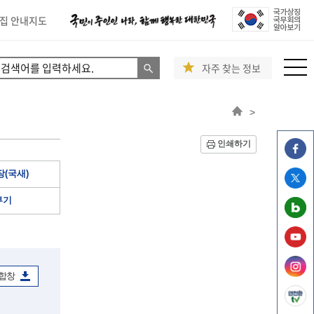
집 안내지도
자주 찾는 정보
>
인쇄하기
(국새)
부기
 합창