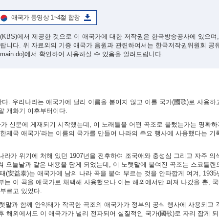
애국가 동영상 1~4절 합창
(KBS)에서 제공한 것으로 이 애국가에 대한 저작권은 한국방송공사에 있으며
바랍니다. 위 자료외의 기증 애국가 음원과 관련하여서는 한국저작권위원회 공
/main.do)
에서 확인하여 사용하실 수 있음을 알려드립니다.
한다. 우리나라는 애국가에 달리 이름을 붙이지 않고 이를 국가(國歌)로 사용하
말 개화기 이후부터이다.
가사가 신문에 게재되기 시작했는데, 이 노래들을 어떤 곡조로 불렀는가는 명확하
'대한제국 애국가'라는 이름의 국가를 만들어 나라의 주요 행사에 사용했다는 기
라가 위기에 처해 있던 1907년을 전후하여 조국애와 충성심 그리고 자주 
쳐 오늘날과 같은 내용을 담게 되었는데, 이 노랫말에 붙여진 곡조는 스코틀랜드
 안익태(安益泰)는 애국가에 남의 나라 곡을 붙여 부르는 것을 안타깝게 여겨, 193
부는 이 곡을 애국가로 채택해 사용했으나 이는 해외에서만 퍼져 나갔을 뿐, 
 부르고 있었다.
노랫말과 함께 안익태가 작곡한 곡조의 애국가가 정부의 공식 행사에 사용되고 
 해외에서도 이 애국가가 널리 전파되어 실질적인 국가(國歌)로 자리 잡게 되