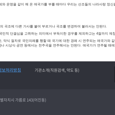
겨레와 운명을 같이 해 온 애국가를 부를 때마다 우리는 선조들의 나라사랑 정신
가의 곡조에 다른 가사를 붙여 부르거나 곡조를 변경하여 불러서는 안된다.
국민적 단결심을 고취하는 의미에서 부득이한 경우를 제외하고는 4절까지 제창
 약식 절차로 국민의례를 행할 때 국기에 대한 경례 시 연주되는 애국가와 같
)나 시상식·공연 등에서는 전주곡을 연주해서는 안된다. 애국가가 연주될 때에
정보처리방침
기관소개(직원검색, 약도 등)
종특별자치시 가름로 143(어진동)