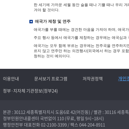
한 세기에 가까운 세월 동안 슬플 때나 기쁠 때나 우리 
겨야 할 것이다.
애국가 제창 및 연주
애국가를 부를 때에는 경건한 마음을 가져야 하며, 애국
주요 행사 등에서 애국가를 제창하는 경우에는 애국심과 
애국가는 모두 함께 부르는 경우에는 전주곡을 연주하지만,
르지 않고 연주만 하는 의전행사(외국에서 하는 경우 포함
청하는 것이 예의이다.
개인
이용안내
문서보기 프로그램
저작권정책
정부·지자체 기관정보(정부24)
본관 : 30112 세종특별자치시 도움6로 42(어진동) /
별관 : 30116 세
정부민원안내콜센터 국번없이
110
(무료, 평일 9시~18시)
행정안전부 대표전화
02-2100-3399
/ 팩스 044-204-8911