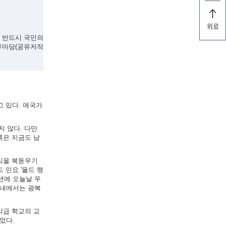
위로
, 반드시 국민의
유마당(공유저작
고 있다. 애국가
지 않다. 다만
록은 지금도 남
의식을 북돋우기
 민요 '올드 랭
5년에 오늘날 우
국내에서는 광복
각급 학교의 교
었다.