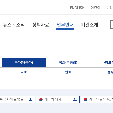
ENGLISH
어린이
누리
뉴스 · 소식
정책자료
업무안내
기관소개
국가(애국가)
국화(무궁화)
나라도장
국호
연호
정
애국가 악보 영문
애국가 가사
애국가 듣기 1절