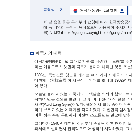
동영상 보기 :
애국가 동영상 1절 합창
※ 본 음원 등은 우리부의 요청에 따라 한국방송공사
례 등 비영리 공익적 목적으로만 사용하여 주시기 
물) 누리집
(https://gongu.copyright.or.kr/gongu/main
애국가의 내력
애국가(愛國歌)는 말 그대로 '나라를 사랑하는 노래'를 뜻
라는 이름으로 노랫말과 곡조가 붙여져 나타난 것은 조선
1896년 '독립신문' 창간을 계기로 여러 가지의 애국가 
대한제국(大韓帝國)이 서구식 군악대를 조직해 1902년 
아 있다.
오늘날 불리고 있는 애국가의 노랫말은 외세의 침략으로 나
위하여 만든 것으로 보인다. 그 후 여러 선각자의 손을 거
사인'(Auld Lang Syne)이었다. 해외에서 활동 중이던
리가 부르고 있는 애국가를 작곡하였다. 대한민국 임시정
이후 정부 수립 무렵까지 여전히 스코틀랜드 민요에 맞춰
그러다가 1948년 대한민국 정부가 수립된 이후 현재의 
과서에도 실리면서 전국적으로 애창되기 시작하였다. 그 후