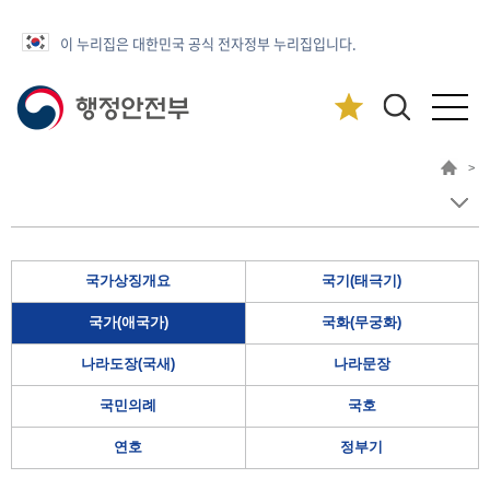
이 누리집은 대한민국 공식 전자정부 누리집입니다.
>
국가상징개요
국기(태극기)
국가(애국가)
국화(무궁화)
나라도장(국새)
나라문장
국민의례
국호
연호
정부기