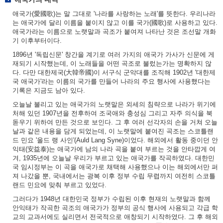
애국가(愛國歌)는 말 그대로 '나라를 사랑하는 노래'를 뜻한다. 우리나라
는 애국가에 달리 이름을 붙이지 않고 이를 국가(國歌)로 사용하고 있다.
애국가라는 이름으로 노랫말과 곡조가 붙여져 나타난 것은 조선말 개화
기 이후부터이다.
1896년 '독립신문' 창간을 계기로 여러 가지의 애국가 가사가 신문에 게
재되기 시작했는데, 이 노래들을 어떤 곡조로 불렀는가는 명확하지 않
다. 다만 대한제국(大韓帝國)이 서구식 군악대를 조직해 1902년 '대한제
국 애국가'라는 이름의 국가를 만들어 나라의 주요 행사에 사용했다는
기록은 지금도 남아 있다.
오늘날 불리고 있는 애국가의 노랫말은 외세의 침략으로 나라가 위기에
처해 있던 1907년을 전후하여 조국애와 충성심 그리고 자주 의식을 북
돋우기 위하여 만든 것으로 보인다. 그 후 여러 선각자의 손을 거쳐 오늘
날과 같은 내용을 담게 되었는데, 이 노랫말에 붙여진 곡조는 스코틀랜
드 민요 '올드 랭 사인'(Auld Lang Syne)이었다. 해외에서 활동 중이던 안
익태(安益泰)는 애국가에 남의 나라 곡을 붙여 부르는 것을 안타깝게 여
겨, 1935년에 오늘날 우리가 부르고 있는 애국가를 작곡하였다. 대한민
국 임시정부는 이 곡을 애국가로 채택해 사용했으나 이는 해외에서만 퍼
져 나갔을 뿐, 국내에서는 광복 이후 정부 수립 무렵까지 여전히 스코틀
랜드 민요에 맞춰 부르고 있었다.
그러다가 1948년 대한민국 정부가 수립된 이후 현재의 노랫말과 함께
안익태가 작곡한 곡조의 애국가가 정부의 공식 행사에 사용되고 각급 학
교의 교과서에도 실리면서 전국적으로 애창되기 시작하였다. 그 후 해외