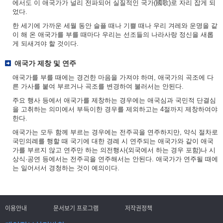
에서도 이 애국가가 널리 전파되어 실질적인 국가(國歌)로 자리 잡게 되
었다.
한 세기에 가까운 세월 동안 슬플 때나 기쁠 때나 우리 겨레와 운명을 같
이 해 온 애국가를 부를 때마다 우리는 선조들의 나라사랑 정신을 새롭
게 되새겨야 할 것이다.
애국가 제창 및 연주
애국가를 부를 때에는 경건한 마음을 가져야 하며, 애국가의 곡조에 다
른 가사를 붙여 부르거나 곡조를 변경하여 불러서는 안된다.
주요 행사 등에서 애국가를 제창하는 경우에는 애국심과 국민적 단결심
을 고취하는 의미에서 부득이한 경우를 제외하고는 4절까지 제창하여야
한다.
애국가는 모두 함께 부르는 경우에는 전주곡을 연주하지만, 약식 절차로
국민의례를 행할 때 국기에 대한 경례 시 연주되는 애국가와 같이 애국
가를 부르지 않고 연주만 하는 의전행사(외국에서 하는 경우 포함)나 시
상식·공연 등에서는 전주곡을 연주해서는 안된다. 애국가가 연주될 때에
는 일어서서 경청하는 것이 예의이다.
이용안내
문서보기 프로그램
저작권정책