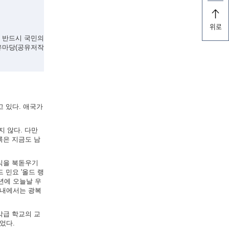
위로
, 반드시 국민의
유마당(공유저작
고 있다. 애국가
지 않다. 다만
록은 지금도 남
의식을 북돋우기
 민요 '올드 랭
5년에 오늘날 우
국내에서는 광복
각급 학교의 교
었다.