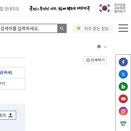
집 안내지도
자주 찾는 정보
>
인쇄하기
(국새)
부기
 합창