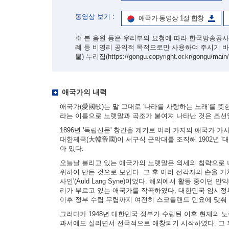
동영상 보기 :
애국가 동영상 1절 합창
※ 본 음원 등은 우리부의 요청에 따라 한국방송공사
례 등 비영리 공익적 목적으로만 사용하여 주시기 
물) 누리집
(https://gongu.copyright.or.kr/gongu/main
애국가의 내력
애국가(愛國歌)는 말 그대로 '나라를 사랑하는 노래'를 뜻
라는 이름으로 노랫말과 곡조가 붙여져 나타난 것은 조선
1896년 '독립신문' 창간을 계기로 여러 가지의 애국가 
대한제국(大韓帝國)이 서구식 군악대를 조직해 1902년 
아 있다.
오늘날 불리고 있는 애국가의 노랫말은 외세의 침략으로 나
위하여 만든 것으로 보인다. 그 후 여러 선각자의 손을 거
사인'(Auld Lang Syne)이었다. 해외에서 활동 중이던
리가 부르고 있는 애국가를 작곡하였다. 대한민국 임시정
이후 정부 수립 무렵까지 여전히 스코틀랜드 민요에 맞춰
그러다가 1948년 대한민국 정부가 수립된 이후 현재의 
과서에도 실리면서 전국적으로 애창되기 시작하였다. 그 후