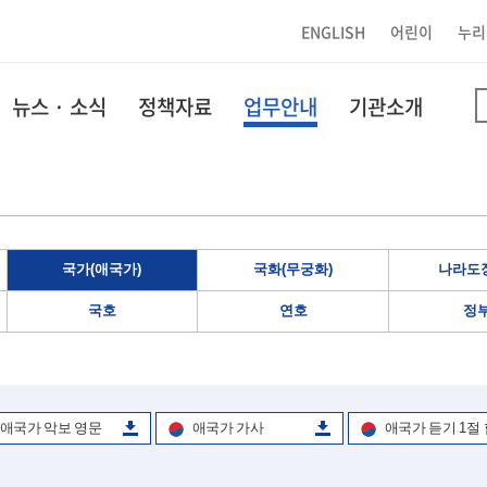
ENGLISH
어린이
누리
뉴스 · 소식
정책자료
업무안내
기관소개
국가(애국가)
국화(무궁화)
나라도장
국호
연호
정
애국가 악보 영문
애국가 가사
애국가 듣기 1절