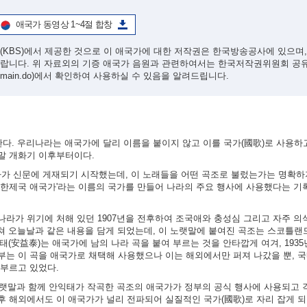
애국가 동영상 1~4절 합창
(KBS)에서 제공한 것으로 이 애국가에 대한 저작권은 한국방송공사에 있으며
바랍니다. 위 자료외의 기증 애국가 음원과 관련하여서는 한국저작권위원회 공
/main.do)
에서 확인하여 사용하실 수 있음을 알려드립니다.
한다. 우리나라는 애국가에 달리 이름을 붙이지 않고 이를 국가(國歌)로 사용하
말 개화기 이후부터이다.
가사가 신문에 게재되기 시작했는데, 이 노래들을 어떤 곡조로 불렀는가는 명확하
'대한제국 애국가'라는 이름의 국가를 만들어 나라의 주요 행사에 사용했다는 기
라가 위기에 처해 있던 1907년을 전후하여 조국애와 충성심 그리고 자주 
쳐 오늘날과 같은 내용을 담게 되었는데, 이 노랫말에 붙여진 곡조는 스코틀랜드
 안익태(安益泰)는 애국가에 남의 나라 곡을 붙여 부르는 것을 안타깝게 여겨, 193
부는 이 곡을 애국가로 채택해 사용했으나 이는 해외에서만 퍼져 나갔을 뿐, 
 부르고 있었다.
노랫말과 함께 안익태가 작곡한 곡조의 애국가가 정부의 공식 행사에 사용되고 
 해외에서도 이 애국가가 널리 전파되어 실질적인 국가(國歌)로 자리 잡게 되