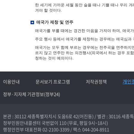
한 세기에 가까운 세월 동안 슬플 때나 기쁠 때나 우리 
겨야 할 것이다.
애국가 제창 및 연주
애국가를 부를 때에는 경건한 마음을 가져야 하며, 애국
주요 행사 등에서 애국가를 제창하는 경우에는 애국심과 
애국가는 모두 함께 부르는 경우에는 전주곡을 연주하지만,
르지 않고 연주만 하는 의전행사(외국에서 하는 경우 포함
청하는 것이 예의이다.
개인
이용안내
문서보기 프로그램
저작권정책
정부·지자체 기관정보(정부24)
본관 : 30112 세종특별자치시 도움6로 42(어진동) /
별관 : 30116 세
정부민원안내콜센터 국번없이
110
(무료, 평일 9시~18시)
행정안전부 대표전화
02-2100-3399
/ 팩스 044-204-8911