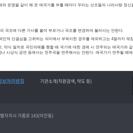
겨레와 운명을 같이 해 온 애국가를 부를 때마다 우리는 선조들의 나라사랑 정신
가의 곡조에 다른 가사를 붙여 부르거나 곡조를 변경하여 불러서는 안된다.
국민적 단결심을 고취하는 의미에서 부득이한 경우를 제외하고는 4절까지 제창
 약식 절차로 국민의례를 행할 때 국기에 대한 경례 시 연주되는 애국가와 같
)나 시상식·공연 등에서는 전주곡을 연주해서는 안된다. 애국가가 연주될 때에
정보처리방침
기관소개(직원검색, 약도 등)
종특별자치시 가름로 143(어진동)