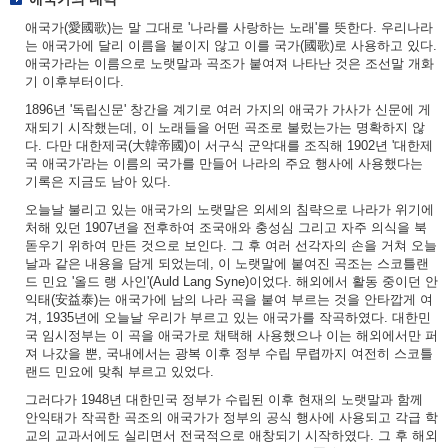
애국가(愛國歌)는 말 그대로 '나라를 사랑하는 노래'를 뜻한다. 우리나라
는 애국가에 달리 이름을 붙이지 않고 이를 국가(國歌)로 사용하고 있다.
애국가라는 이름으로 노랫말과 곡조가 붙여져 나타난 것은 조선말 개화
기 이후부터이다.
1896년 '독립신문' 창간을 계기로 여러 가지의 애국가 가사가 신문에 게
재되기 시작했는데, 이 노래들을 어떤 곡조로 불렀는가는 명확하지 않
다. 다만 대한제국(大韓帝國)이 서구식 군악대를 조직해 1902년 '대한제
국 애국가'라는 이름의 국가를 만들어 나라의 주요 행사에 사용했다는
기록은 지금도 남아 있다.
오늘날 불리고 있는 애국가의 노랫말은 외세의 침략으로 나라가 위기에
처해 있던 1907년을 전후하여 조국애와 충성심 그리고 자주 의식을 북
돋우기 위하여 만든 것으로 보인다. 그 후 여러 선각자의 손을 거쳐 오늘
날과 같은 내용을 담게 되었는데, 이 노랫말에 붙여진 곡조는 스코틀랜
드 민요 '올드 랭 사인'(Auld Lang Syne)이었다. 해외에서 활동 중이던 안
익태(安益泰)는 애국가에 남의 나라 곡을 붙여 부르는 것을 안타깝게 여
겨, 1935년에 오늘날 우리가 부르고 있는 애국가를 작곡하였다. 대한민
국 임시정부는 이 곡을 애국가로 채택해 사용했으나 이는 해외에서만 퍼
져 나갔을 뿐, 국내에서는 광복 이후 정부 수립 무렵까지 여전히 스코틀
랜드 민요에 맞춰 부르고 있었다.
그러다가 1948년 대한민국 정부가 수립된 이후 현재의 노랫말과 함께
안익태가 작곡한 곡조의 애국가가 정부의 공식 행사에 사용되고 각급 학
교의 교과서에도 실리면서 전국적으로 애창되기 시작하였다. 그 후 해외