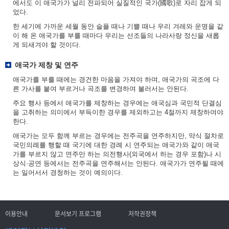
에서도 이 애국가가 널리 전파되어 실질적인 국가(國歌)로 자리 잡게 되
었다.
한 세기에 가까운 세월 동안 슬플 때나 기쁠 때나 우리 겨레와 운명을 같
이 해 온 애국가를 부를 때마다 우리는 선조들의 나라사랑 정신을 새롭
게 되새겨야 할 것이다.
애국가 제창 및 연주
애국가를 부를 때에는 경건한 마음을 가져야 하며, 애국가의 곡조에 다
른 가사를 붙여 부르거나 곡조를 변경하여 불러서는 안된다.
주요 행사 등에서 애국가를 제창하는 경우에는 애국심과 국민적 단결심
을 고취하는 의미에서 부득이한 경우를 제외하고는 4절까지 제창하여야
한다.
애국가는 모두 함께 부르는 경우에는 전주곡을 연주하지만, 약식 절차로
국민의례를 행할 때 국기에 대한 경례 시 연주되는 애국가와 같이 애국
가를 부르지 않고 연주만 하는 의전행사(외국에서 하는 경우 포함)나 시
상식·공연 등에서는 전주곡을 연주해서는 안된다. 애국가가 연주될 때에
는 일어서서 경청하는 것이 예의이다.
이용안내
문서보기 프로그램
저작권정책