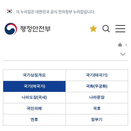
이 누리집은 대한민국 공식 전자정부 누리집입니다.
>
국가상징개요
국기(태극기)
국가(애국가)
국화(무궁화)
나라도장(국새)
나라문장
국민의례
국호
연호
정부기