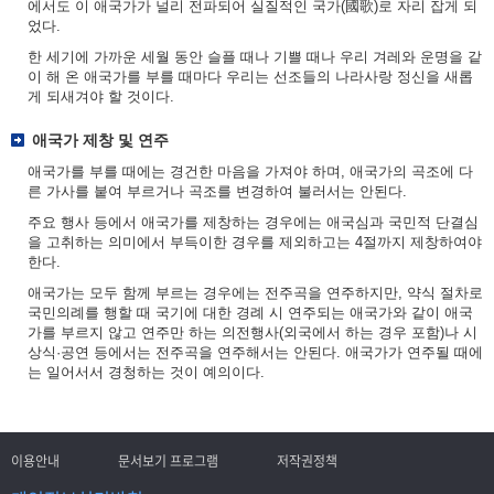
에서도 이 애국가가 널리 전파되어 실질적인 국가(國歌)로 자리 잡게 되
었다.
한 세기에 가까운 세월 동안 슬플 때나 기쁠 때나 우리 겨레와 운명을 같
이 해 온 애국가를 부를 때마다 우리는 선조들의 나라사랑 정신을 새롭
게 되새겨야 할 것이다.
애국가 제창 및 연주
애국가를 부를 때에는 경건한 마음을 가져야 하며, 애국가의 곡조에 다
른 가사를 붙여 부르거나 곡조를 변경하여 불러서는 안된다.
주요 행사 등에서 애국가를 제창하는 경우에는 애국심과 국민적 단결심
을 고취하는 의미에서 부득이한 경우를 제외하고는 4절까지 제창하여야
한다.
애국가는 모두 함께 부르는 경우에는 전주곡을 연주하지만, 약식 절차로
국민의례를 행할 때 국기에 대한 경례 시 연주되는 애국가와 같이 애국
가를 부르지 않고 연주만 하는 의전행사(외국에서 하는 경우 포함)나 시
상식·공연 등에서는 전주곡을 연주해서는 안된다. 애국가가 연주될 때에
는 일어서서 경청하는 것이 예의이다.
이용안내
문서보기 프로그램
저작권정책