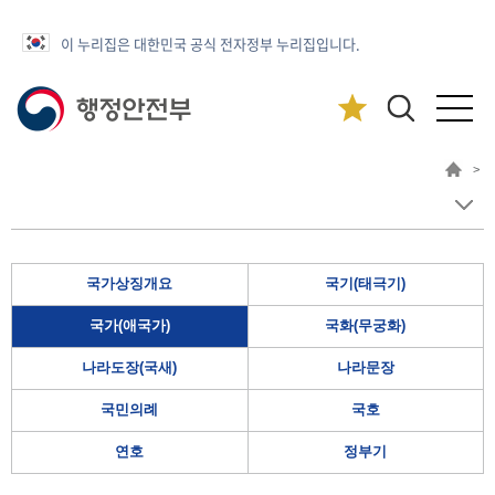
이 누리집은 대한민국 공식 전자정부 누리집입니다.
>
국가상징개요
국기(태극기)
국가(애국가)
국화(무궁화)
나라도장(국새)
나라문장
국민의례
국호
연호
정부기