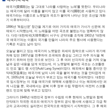
애국가(愛國歌)는 말 그대로 '나라를 사랑하는 노래'를 뜻한다. 우리나라
는 애국가에 달리 이름을 붙이지 않고 이를 국가(國歌)로 사용하고 있다.
애국가라는 이름으로 노랫말과 곡조가 붙여져 나타난 것은 조선말 개화
기 이후부터이다.
1896년 '독립신문' 창간을 계기로 여러 가지의 애국가 가사가 신문에 게
재되기 시작했는데, 이 노래들을 어떤 곡조로 불렀는가는 명확하지 않
다. 다만 대한제국(大韓帝國)이 서구식 군악대를 조직해 1902년 '대한제
국 애국가'라는 이름의 국가를 만들어 나라의 주요 행사에 사용했다는
기록은 지금도 남아 있다.
오늘날 불리고 있는 애국가의 노랫말은 외세의 침략으로 나라가 위기에
처해 있던 1907년을 전후하여 조국애와 충성심 그리고 자주 의식을 북
돋우기 위하여 만든 것으로 보인다. 그 후 여러 선각자의 손을 거쳐 오늘
날과 같은 내용을 담게 되었는데, 이 노랫말에 붙여진 곡조는 스코틀랜
드 민요 '올드 랭 사인'(Auld Lang Syne)이었다. 해외에서 활동 중이던 안
익태(安益泰)는 애국가에 남의 나라 곡을 붙여 부르는 것을 안타깝게 여
겨, 1935년에 오늘날 우리가 부르고 있는 애국가를 작곡하였다. 대한민
국 임시정부는 이 곡을 애국가로 채택해 사용했으나 이는 해외에서만 퍼
져 나갔을 뿐, 국내에서는 광복 이후 정부 수립 무렵까지 여전히 스코틀
랜드 민요에 맞춰 부르고 있었다.
그러다가 1948년 대한민국 정부가 수립된 이후 현재의 노랫말과 함께
안익태가 작곡한 곡조의 애국가가 정부의 공식 행사에 사용되고 각급 학
교의 교과서에도 실리면서 전국적으로 애창되기 시작하였다. 그 후 해외