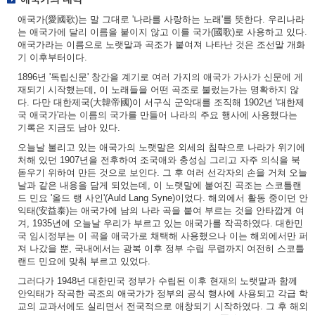
애국가(愛國歌)는 말 그대로 '나라를 사랑하는 노래'를 뜻한다. 우리나라
는 애국가에 달리 이름을 붙이지 않고 이를 국가(國歌)로 사용하고 있다.
애국가라는 이름으로 노랫말과 곡조가 붙여져 나타난 것은 조선말 개화
기 이후부터이다.
1896년 '독립신문' 창간을 계기로 여러 가지의 애국가 가사가 신문에 게
재되기 시작했는데, 이 노래들을 어떤 곡조로 불렀는가는 명확하지 않
다. 다만 대한제국(大韓帝國)이 서구식 군악대를 조직해 1902년 '대한제
국 애국가'라는 이름의 국가를 만들어 나라의 주요 행사에 사용했다는
기록은 지금도 남아 있다.
오늘날 불리고 있는 애국가의 노랫말은 외세의 침략으로 나라가 위기에
처해 있던 1907년을 전후하여 조국애와 충성심 그리고 자주 의식을 북
돋우기 위하여 만든 것으로 보인다. 그 후 여러 선각자의 손을 거쳐 오늘
날과 같은 내용을 담게 되었는데, 이 노랫말에 붙여진 곡조는 스코틀랜
드 민요 '올드 랭 사인'(Auld Lang Syne)이었다. 해외에서 활동 중이던 안
익태(安益泰)는 애국가에 남의 나라 곡을 붙여 부르는 것을 안타깝게 여
겨, 1935년에 오늘날 우리가 부르고 있는 애국가를 작곡하였다. 대한민
국 임시정부는 이 곡을 애국가로 채택해 사용했으나 이는 해외에서만 퍼
져 나갔을 뿐, 국내에서는 광복 이후 정부 수립 무렵까지 여전히 스코틀
랜드 민요에 맞춰 부르고 있었다.
그러다가 1948년 대한민국 정부가 수립된 이후 현재의 노랫말과 함께
안익태가 작곡한 곡조의 애국가가 정부의 공식 행사에 사용되고 각급 학
교의 교과서에도 실리면서 전국적으로 애창되기 시작하였다. 그 후 해외