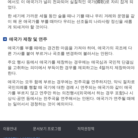
에서도 이 애국가가 널리 전파되어 실질적인 국가(國歌)로 자리 잡게 되
었다.
한 세기에 가까운 세월 동안 슬플 때나 기쁠 때나 우리 겨레와 운명을 같
이 해 온 애국가를 부를 때마다 우리는 선조들의 나라사랑 정신을 새롭
게 되새겨야 할 것이다.
애국가 제창 및 연주
애국가를 부를 때에는 경건한 마음을 가져야 하며, 애국가의 곡조에 다
른 가사를 붙여 부르거나 곡조를 변경하여 불러서는 안된다.
주요 행사 등에서 애국가를 제창하는 경우에는 애국심과 국민적 단결심
을 고취하는 의미에서 부득이한 경우를 제외하고는 4절까지 제창하여야
한다.
애국가는 모두 함께 부르는 경우에는 전주곡을 연주하지만, 약식 절차로
국민의례를 행할 때 국기에 대한 경례 시 연주되는 애국가와 같이 애국
가를 부르지 않고 연주만 하는 의전행사(외국에서 하는 경우 포함)나 시
상식·공연 등에서는 전주곡을 연주해서는 안된다. 애국가가 연주될 때에
는 일어서서 경청하는 것이 예의이다.
이용안내
문서보기 프로그램
저작권정책