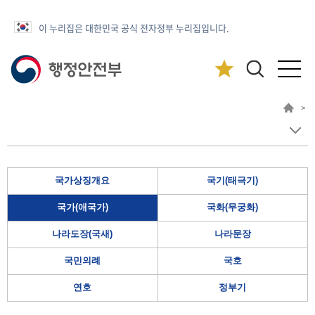
이 누리집은 대한민국 공식 전자정부 누리집입니다.
>
국가상징개요
국기(태극기)
국가(애국가)
국화(무궁화)
나라도장(국새)
나라문장
국민의례
국호
연호
정부기