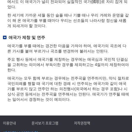
에서도 이 애국가가 널리 전파되어 실질적인 국가(國歌)로 자리 잡게 되
었다.
한 세기에 가까운 세월 동안 슬플 때나 기쁠 때나 우리 겨레와 운명을 같
이 해 온 애국가를 부를 때마다 우리는 선조들의 나라사랑 정신을 새롭
게 되새겨야 할 것이다.
애국가 제창 및 연주
애국가를 부를 때에는 경건한 마음을 가져야 하며, 애국가의 곡조에 다
른 가사를 붙여 부르거나 곡조를 변경하여 불러서는 안된다.
주요 행사 등에서 애국가를 제창하는 경우에는 애국심과 국민적 단결심
을 고취하는 의미에서 부득이한 경우를 제외하고는 4절까지 제창하여야
한다.
애국가는 모두 함께 부르는 경우에는 전주곡을 연주하지만, 약식 절차로
국민의례를 행할 때 국기에 대한 경례 시 연주되는 애국가와 같이 애국
가를 부르지 않고 연주만 하는 의전행사(외국에서 하는 경우 포함)나 시
상식·공연 등에서는 전주곡을 연주해서는 안된다. 애국가가 연주될 때에
는 일어서서 경청하는 것이 예의이다.
이용안내
문서보기 프로그램
저작권정책