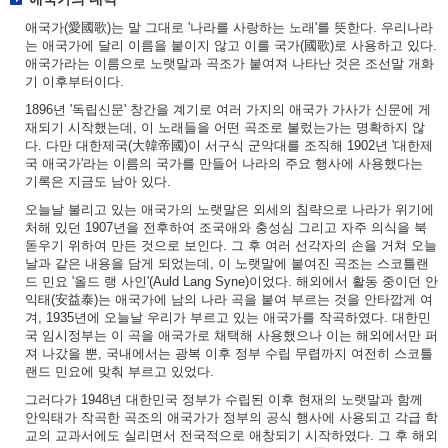
애국가(愛國歌)는 말 그대로 '나라를 사랑하는 노래'를 뜻한다. 우리나라
는 애국가에 달리 이름을 붙이지 않고 이를 국가(國歌)로 사용하고 있다.
애국가라는 이름으로 노랫말과 곡조가 붙여져 나타난 것은 조선말 개화
기 이후부터이다.
1896년 '독립신문' 창간을 계기로 여러 가지의 애국가 가사가 신문에 게
재되기 시작했는데, 이 노래들을 어떤 곡조로 불렀는가는 명확하지 않
다. 다만 대한제국(大韓帝國)이 서구식 군악대를 조직해 1902년 '대한제
국 애국가'라는 이름의 국가를 만들어 나라의 주요 행사에 사용했다는
기록은 지금도 남아 있다.
오늘날 불리고 있는 애국가의 노랫말은 외세의 침략으로 나라가 위기에
처해 있던 1907년을 전후하여 조국애와 충성심 그리고 자주 의식을 북
돋우기 위하여 만든 것으로 보인다. 그 후 여러 선각자의 손을 거쳐 오늘
날과 같은 내용을 담게 되었는데, 이 노랫말에 붙여진 곡조는 스코틀랜
드 민요 '올드 랭 사인'(Auld Lang Syne)이었다. 해외에서 활동 중이던 안
익태(安益泰)는 애국가에 남의 나라 곡을 붙여 부르는 것을 안타깝게 여
겨, 1935년에 오늘날 우리가 부르고 있는 애국가를 작곡하였다. 대한민
국 임시정부는 이 곡을 애국가로 채택해 사용했으나 이는 해외에서만 퍼
져 나갔을 뿐, 국내에서는 광복 이후 정부 수립 무렵까지 여전히 스코틀
랜드 민요에 맞춰 부르고 있었다.
그러다가 1948년 대한민국 정부가 수립된 이후 현재의 노랫말과 함께
안익태가 작곡한 곡조의 애국가가 정부의 공식 행사에 사용되고 각급 학
교의 교과서에도 실리면서 전국적으로 애창되기 시작하였다. 그 후 해외