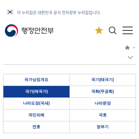
이 누리집은 대한민국 공식 전자정부 누리집입니다.
>
국가상징개요
국기(태극기)
국가(애국가)
국화(무궁화)
나라도장(국새)
나라문장
국민의례
국호
연호
정부기