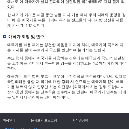
에서도 이 애국가가 널리 전파되어 실질적인 국가(國歌)로 자리 잡게 되
었다.
한 세기에 가까운 세월 동안 슬플 때나 기쁠 때나 우리 겨레와 운명을 같
이 해 온 애국가를 부를 때마다 우리는 선조들의 나라사랑 정신을 새롭
게 되새겨야 할 것이다.
애국가 제창 및 연주
애국가를 부를 때에는 경건한 마음을 가져야 하며, 애국가의 곡조에 다
른 가사를 붙여 부르거나 곡조를 변경하여 불러서는 안된다.
주요 행사 등에서 애국가를 제창하는 경우에는 애국심과 국민적 단결심
을 고취하는 의미에서 부득이한 경우를 제외하고는 4절까지 제창하여야
한다.
애국가는 모두 함께 부르는 경우에는 전주곡을 연주하지만, 약식 절차로
국민의례를 행할 때 국기에 대한 경례 시 연주되는 애국가와 같이 애국
가를 부르지 않고 연주만 하는 의전행사(외국에서 하는 경우 포함)나 시
상식·공연 등에서는 전주곡을 연주해서는 안된다. 애국가가 연주될 때에
는 일어서서 경청하는 것이 예의이다.
이용안내
문서보기 프로그램
저작권정책