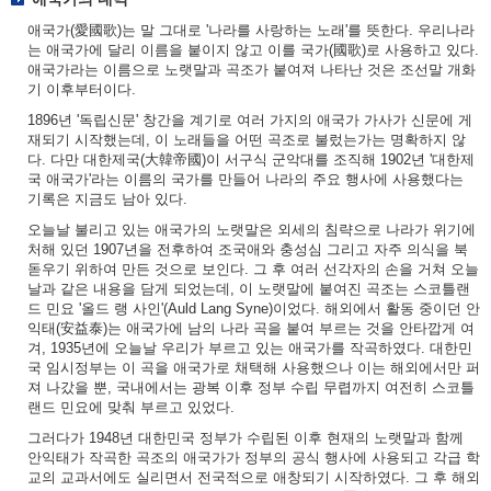
애국가(愛國歌)는 말 그대로 '나라를 사랑하는 노래'를 뜻한다. 우리나라
는 애국가에 달리 이름을 붙이지 않고 이를 국가(國歌)로 사용하고 있다.
애국가라는 이름으로 노랫말과 곡조가 붙여져 나타난 것은 조선말 개화
기 이후부터이다.
1896년 '독립신문' 창간을 계기로 여러 가지의 애국가 가사가 신문에 게
재되기 시작했는데, 이 노래들을 어떤 곡조로 불렀는가는 명확하지 않
다. 다만 대한제국(大韓帝國)이 서구식 군악대를 조직해 1902년 '대한제
국 애국가'라는 이름의 국가를 만들어 나라의 주요 행사에 사용했다는
기록은 지금도 남아 있다.
오늘날 불리고 있는 애국가의 노랫말은 외세의 침략으로 나라가 위기에
처해 있던 1907년을 전후하여 조국애와 충성심 그리고 자주 의식을 북
돋우기 위하여 만든 것으로 보인다. 그 후 여러 선각자의 손을 거쳐 오늘
날과 같은 내용을 담게 되었는데, 이 노랫말에 붙여진 곡조는 스코틀랜
드 민요 '올드 랭 사인'(Auld Lang Syne)이었다. 해외에서 활동 중이던 안
익태(安益泰)는 애국가에 남의 나라 곡을 붙여 부르는 것을 안타깝게 여
겨, 1935년에 오늘날 우리가 부르고 있는 애국가를 작곡하였다. 대한민
국 임시정부는 이 곡을 애국가로 채택해 사용했으나 이는 해외에서만 퍼
져 나갔을 뿐, 국내에서는 광복 이후 정부 수립 무렵까지 여전히 스코틀
랜드 민요에 맞춰 부르고 있었다.
그러다가 1948년 대한민국 정부가 수립된 이후 현재의 노랫말과 함께
안익태가 작곡한 곡조의 애국가가 정부의 공식 행사에 사용되고 각급 학
교의 교과서에도 실리면서 전국적으로 애창되기 시작하였다. 그 후 해외