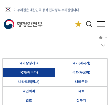
이 누리집은 대한민국 공식 전자정부 누리집입니다.
>
국가상징개요
국기(태극기)
국가(애국가)
국화(무궁화)
나라도장(국새)
나라문장
국민의례
국호
연호
정부기