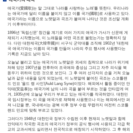
애국가(愛國歌)는 말 그대로 '나라를 사랑하는 노래'를 뜻한다. 우리나라
는 애국가에 달리 이름을 붙이지 않고 이를 국가(國歌)로 사용하고 있다.
애국가라는 이름으로 노랫말과 곡조가 붙여져 나타난 것은 조선말 개화
기 이후부터이다.
1896년 '독립신문' 창간을 계기로 여러 가지의 애국가 가사가 신문에 게
재되기 시작했는데, 이 노래들을 어떤 곡조로 불렀는가는 명확하지 않
다. 다만 대한제국(大韓帝國)이 서구식 군악대를 조직해 1902년 '대한제
국 애국가'라는 이름의 국가를 만들어 나라의 주요 행사에 사용했다는
기록은 지금도 남아 있다.
오늘날 불리고 있는 애국가의 노랫말은 외세의 침략으로 나라가 위기에
처해 있던 1907년을 전후하여 조국애와 충성심 그리고 자주 의식을 북
돋우기 위하여 만든 것으로 보인다. 그 후 여러 선각자의 손을 거쳐 오늘
날과 같은 내용을 담게 되었는데, 이 노랫말에 붙여진 곡조는 스코틀랜
드 민요 '올드 랭 사인'(Auld Lang Syne)이었다. 해외에서 활동 중이던 안
익태(安益泰)는 애국가에 남의 나라 곡을 붙여 부르는 것을 안타깝게 여
겨, 1935년에 오늘날 우리가 부르고 있는 애국가를 작곡하였다. 대한민
국 임시정부는 이 곡을 애국가로 채택해 사용했으나 이는 해외에서만 퍼
져 나갔을 뿐, 국내에서는 광복 이후 정부 수립 무렵까지 여전히 스코틀
랜드 민요에 맞춰 부르고 있었다.
그러다가 1948년 대한민국 정부가 수립된 이후 현재의 노랫말과 함께
안익태가 작곡한 곡조의 애국가가 정부의 공식 행사에 사용되고 각급 학
교의 교과서에도 실리면서 전국적으로 애창되기 시작하였다. 그 후 해외