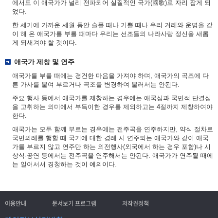
에서도 이 애국가가 널리 전파되어 실질적인 국가(國歌)로 자리 잡게 되
었다.
한 세기에 가까운 세월 동안 슬플 때나 기쁠 때나 우리 겨레와 운명을 같
이 해 온 애국가를 부를 때마다 우리는 선조들의 나라사랑 정신을 새롭
게 되새겨야 할 것이다.
애국가 제창 및 연주
애국가를 부를 때에는 경건한 마음을 가져야 하며, 애국가의 곡조에 다
른 가사를 붙여 부르거나 곡조를 변경하여 불러서는 안된다.
주요 행사 등에서 애국가를 제창하는 경우에는 애국심과 국민적 단결심
을 고취하는 의미에서 부득이한 경우를 제외하고는 4절까지 제창하여야
한다.
애국가는 모두 함께 부르는 경우에는 전주곡을 연주하지만, 약식 절차로
국민의례를 행할 때 국기에 대한 경례 시 연주되는 애국가와 같이 애국
가를 부르지 않고 연주만 하는 의전행사(외국에서 하는 경우 포함)나 시
상식·공연 등에서는 전주곡을 연주해서는 안된다. 애국가가 연주될 때에
는 일어서서 경청하는 것이 예의이다.
이용안내
문서보기 프로그램
저작권정책