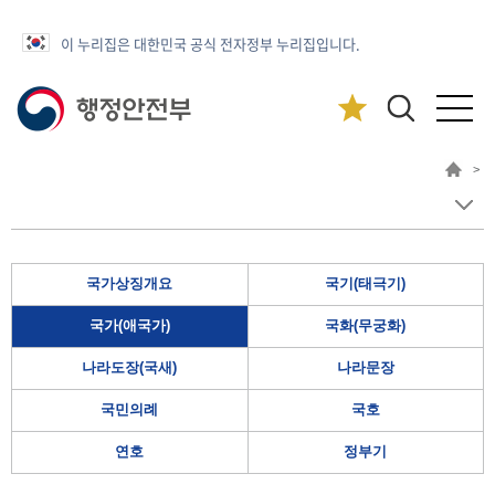
이 누리집은 대한민국 공식 전자정부 누리집입니다.
>
국가상징개요
국기(태극기)
국가(애국가)
국화(무궁화)
나라도장(국새)
나라문장
국민의례
국호
연호
정부기