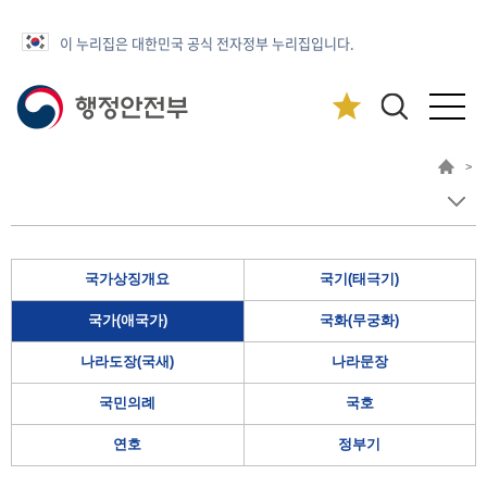
이 누리집은 대한민국 공식 전자정부 누리집입니다.
>
국가상징개요
국기(태극기)
국가(애국가)
국화(무궁화)
나라도장(국새)
나라문장
국민의례
국호
연호
정부기