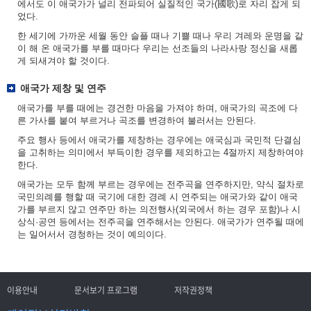
에서도 이 애국가가 널리 전파되어 실질적인 국가(國歌)로 자리 잡게 되
었다.
한 세기에 가까운 세월 동안 슬플 때나 기쁠 때나 우리 겨레와 운명을 같
이 해 온 애국가를 부를 때마다 우리는 선조들의 나라사랑 정신을 새롭
게 되새겨야 할 것이다.
애국가 제창 및 연주
애국가를 부를 때에는 경건한 마음을 가져야 하며, 애국가의 곡조에 다
른 가사를 붙여 부르거나 곡조를 변경하여 불러서는 안된다.
주요 행사 등에서 애국가를 제창하는 경우에는 애국심과 국민적 단결심
을 고취하는 의미에서 부득이한 경우를 제외하고는 4절까지 제창하여야
한다.
애국가는 모두 함께 부르는 경우에는 전주곡을 연주하지만, 약식 절차로
국민의례를 행할 때 국기에 대한 경례 시 연주되는 애국가와 같이 애국
가를 부르지 않고 연주만 하는 의전행사(외국에서 하는 경우 포함)나 시
상식·공연 등에서는 전주곡을 연주해서는 안된다. 애국가가 연주될 때에
는 일어서서 경청하는 것이 예의이다.
이용안내
문서보기 프로그램
저작권정책