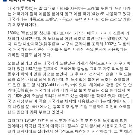
애국가(愛國歌)는 말 그대로 '나라를 사랑하는 노래'를 뜻한다. 우리나라
는 애국가에 달리 이름을 붙이지 않고 이를 국가(國歌)로 사용하고 있다.
애국가라는 이름으로 노랫말과 곡조가 붙여져 나타난 것은 조선말 개화
기 이후부터이다.
1896년 '독립신문' 창간을 계기로 여러 가지의 애국가 가사가 신문에 게
재되기 시작했는데, 이 노래들을 어떤 곡조로 불렀는가는 명확하지 않
다. 다만 대한제국(大韓帝國)이 서구식 군악대를 조직해 1902년 '대한제
국 애국가'라는 이름의 국가를 만들어 나라의 주요 행사에 사용했다는
기록은 지금도 남아 있다.
오늘날 불리고 있는 애국가의 노랫말은 외세의 침략으로 나라가 위기에
처해 있던 1907년을 전후하여 조국애와 충성심 그리고 자주 의식을 북
돋우기 위하여 만든 것으로 보인다. 그 후 여러 선각자의 손을 거쳐 오늘
날과 같은 내용을 담게 되었는데, 이 노랫말에 붙여진 곡조는 스코틀랜
드 민요 '올드 랭 사인'(Auld Lang Syne)이었다. 해외에서 활동 중이던 안
익태(安益泰)는 애국가에 남의 나라 곡을 붙여 부르는 것을 안타깝게 여
겨, 1935년에 오늘날 우리가 부르고 있는 애국가를 작곡하였다. 대한민
국 임시정부는 이 곡을 애국가로 채택해 사용했으나 이는 해외에서만 퍼
져 나갔을 뿐, 국내에서는 광복 이후 정부 수립 무렵까지 여전히 스코틀
랜드 민요에 맞춰 부르고 있었다.
그러다가 1948년 대한민국 정부가 수립된 이후 현재의 노랫말과 함께
안익태가 작곡한 곡조의 애국가가 정부의 공식 행사에 사용되고 각급 학
교의 교과서에도 실리면서 전국적으로 애창되기 시작하였다. 그 후 해외