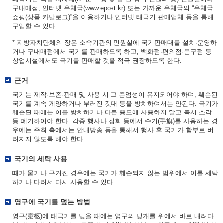
구내매점, 인터넷 우체국(www.epost.kr) 또는 가까운 우체국의 “우체국
쇼핑(상품 카탈로그)”을 이용하거나 인터넷 태극기 판매업체 등을 통해
구입할 수 있다.
* 지방자치단체의 장은 소속기관의 민원실에 국기판매대를 설치·운영하
거나 구내매점에서 국기를 판매하도록 하고, 백화점·편의점·문구점 등
상업시설에서도 국기를 판매할 것을 적극 권장하도록 한다.
근거
국기는 제작·보존·판매 및 사용 시 그 존엄성이 유지되어야 하며, 훼손된
국기를 계속 게양하거나 부러진 깃대 등을 방치하여서는 안된다. 국기가
훼손된 때에는 이를 방치하거나 다른 용도에 사용하지 말고 즉시 소각
등 폐기하여야 한다. 각종 행사나 집회 등에서 수기(手旗)를 사용하는 경
우에는 주최 측에서는 안내방송 등을 통해서 행사 후 국기가 함부로 버
려지지 않도록 해야 한다.
국기의 세탁 사용
때가 묻거나 구겨진 경우에는 국기가 훼손되지 않는 범위에서 이를 세탁
하거나 다려서 다시 사용할 수 있다.
영구에 국기를 덮는 방법
영구(靈柩)에 태극기를 덮을 때에는 영구의 덮개를 위에서 바로 내려다