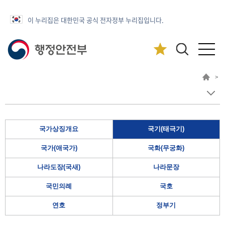
이 누리집은 대한민국 공식 전자정부 누리집입니다.
>
국가상징개요
국기(태극기)
국가(애국가)
국화(무궁화)
나라도장(국새)
나라문장
국민의례
국호
연호
정부기