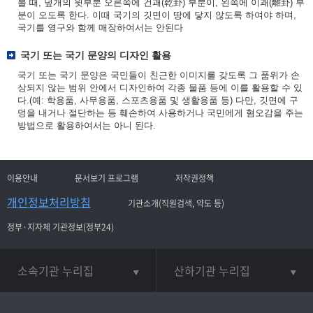
볼 때, 덮개의 윗부분 오른쪽에 건괘(乾卦) 부분이, 왼쪽에 이괘(離卦) 부
분이 오도록 한다. 이때 국기의 깃면이 땅에 닿지 않도록 하여야 하며,
국기를 영구와 함께 매장하여서는 안된다
국기 또는 국기 문양의 디자인 활용
국기 또는 국기 문양은 국민들이 친근한 이미지를 갖도록 그 품위가 손
상되지 않는 범위 안에서 디자인하여 각종 물품 등에 이를 활용할 수 있
다.(예: 학용품, 사무용품, 스포츠용품 및 생활용품 등) 다만, 깃면에 구
멍을 내거나 절단하는 등 훼손하여 사용하거나 국민에게 혐오감을 주는
방법으로 활용하여서는 아니 된다.
이용안내
문서보기 프로그램
저작권정책
개인정보처리방침
기관소개(직원검색, 약도 등)
정부·지자체 기관정보(정부24)
소속기관 누리집
산하기관 누리집