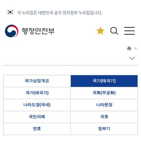
이 누리집은 대한민국 공식 전자정부 누리집입니다.
>
국가상징개요
국기(태극기)
국가(애국가)
국화(무궁화)
나라도장(국새)
나라문장
국민의례
국호
연호
정부기