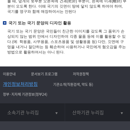
볼 때, 덮개의 윗부분 오른쪽에 건괘(乾卦) 부분이, 왼쪽에 이괘(離卦) 부
분이 오도록 한다. 이때 국기의 깃면이 땅에 닿지 않도록 하여야 하며,
국기를 영구와 함께 매장하여서는 안된다
국기 또는 국기 문양의 디자인 활용
국기 또는 국기 문양은 국민들이 친근한 이미지를 갖도록 그 품위가 손
상되지 않는 범위 안에서 디자인하여 각종 물품 등에 이를 활용할 수 있
다.(예: 학용품, 사무용품, 스포츠용품 및 생활용품 등) 다만, 깃면에 구
멍을 내거나 절단하는 등 훼손하여 사용하거나 국민에게 혐오감을 주는
방법으로 활용하여서는 아니 된다.
이용안내
문서보기 프로그램
저작권정책
개인정보처리방침
기관소개(직원검색, 약도 등)
정부·지자체 기관정보(정부24)
소속기관 누리집
산하기관 누리집