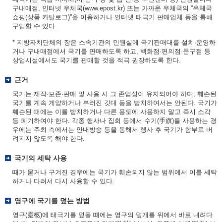
구내매점, 인터넷 우체국(www.epost.kr) 또는 가까운 우체국의 “우체국
쇼핑(상품 카탈로그)”을 이용하거나 인터넷 태극기 판매업체 등을 통해
구입할 수 있다.
* 지방자치단체의 장은 소속기관의 민원실에 국기판매대를 설치·운영하
거나 구내매점에서 국기를 판매하도록 하고, 백화점·편의점·문구점 등
상업시설에서도 국기를 판매할 것을 적극 권장하도록 한다.
근거
국기는 제작·보존·판매 및 사용 시 그 존엄성이 유지되어야 하며, 훼손된
국기를 계속 게양하거나 부러진 깃대 등을 방치하여서는 안된다. 국기가
훼손된 때에는 이를 방치하거나 다른 용도에 사용하지 말고 즉시 소각
등 폐기하여야 한다. 각종 행사나 집회 등에서 수기(手旗)를 사용하는 경
우에는 주최 측에서는 안내방송 등을 통해서 행사 후 국기가 함부로 버
려지지 않도록 해야 한다.
국기의 세탁 사용
때가 묻거나 구겨진 경우에는 국기가 훼손되지 않는 범위에서 이를 세탁
하거나 다려서 다시 사용할 수 있다.
영구에 국기를 덮는 방법
영구(靈柩)에 태극기를 덮을 때에는 영구의 덮개를 위에서 바로 내려다