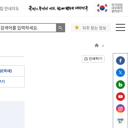
집 안내지도
자주 찾는 정보
>
인쇄하기
(국새)
부기