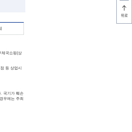
위로
리
“우체국쇼핑(상
점 등 상업시
. 국기가 훼손
 경우에는 주최