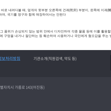
바로 내려다볼 때, 덮개의 윗부분 오른쪽에 건괘(乾卦) 부분이, 왼쪽에 이괘(離
 하며, 국기를 영구와 함께 매장하여서는 안된다
그 품위가 손상되지 않는 범위 안에서 디자인하여 각종 물품 등에 이를 활용할 수
깃면에 구멍을 내거나 절단하는 등 훼손하여 사용하거나 국민에게 혐오감을 주는
정보처리방침
기관소개(직원검색, 약도 등)
종특별자치시 가름로 143(어진동)