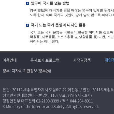
영구에 국기를 덮는 방법
영구(靈柩)에 태극기를 덮을 때에는 영구의 덮개를 위에서 
도록 한다. 이때 국기의 깃면이 땅에 닿지 않도록 하여야
국기 또는 국기 문양의 디자인 활용
국기 또는 국기 문양은 국민들이 친근한 이미지를 갖도록 
학용품, 사무용품, 스포츠용품 및 생활용품 등) 다만, 
하여서는 아니 된다.
개인
이용안내
문서보기 프로그램
저작권정책
정부·지자체 기관정보(정부24)
본관 : 30112 세종특별자치시 도움6로 42(어진동) /
별관 : 30116 세
정부민원안내콜센터 국번없이
110
(무료, 평일 9시~18시)
행정안전부 대표전화
02-2100-3399
/ 팩스 044-204-8911
© Ministry of the Interior and Safety. All rights reserved.