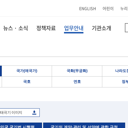
ENGLISH
어린이
누리
뉴스 · 소식
정책자료
업무안내
기관소개
국가(애국가)
국화(무궁화)
나라도장
국호
연호
정
태극기 이미지
민국 국기법 시행령
국기의 게양·관리 및 선양에 관한 규정