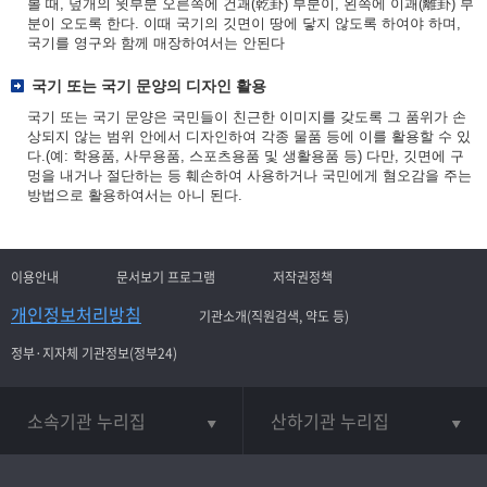
볼 때, 덮개의 윗부분 오른쪽에 건괘(乾卦) 부분이, 왼쪽에 이괘(離卦) 부
분이 오도록 한다. 이때 국기의 깃면이 땅에 닿지 않도록 하여야 하며,
국기를 영구와 함께 매장하여서는 안된다
국기 또는 국기 문양의 디자인 활용
국기 또는 국기 문양은 국민들이 친근한 이미지를 갖도록 그 품위가 손
상되지 않는 범위 안에서 디자인하여 각종 물품 등에 이를 활용할 수 있
다.(예: 학용품, 사무용품, 스포츠용품 및 생활용품 등) 다만, 깃면에 구
멍을 내거나 절단하는 등 훼손하여 사용하거나 국민에게 혐오감을 주는
방법으로 활용하여서는 아니 된다.
이용안내
문서보기 프로그램
저작권정책
개인정보처리방침
기관소개(직원검색, 약도 등)
정부·지자체 기관정보(정부24)
소속기관 누리집
산하기관 누리집