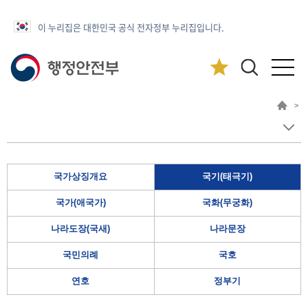
이 누리집은 대한민국 공식 전자정부 누리집입니다.
>
국가상징개요
국기(태극기)
국가(애국가)
국화(무궁화)
나라도장(국새)
나라문장
국민의례
국호
연호
정부기