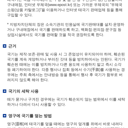
구내매점, 인터넷 우체국(www.epost.kr) 또는 가까운 우체국의 “우체국
쇼핑(상품 카탈로그)”을 이용하거나 인터넷 태극기 판매업체 등을 통해
구입할 수 있다.
* 지방자치단체의 장은 소속기관의 민원실에 국기판매대를 설치·운영하
거나 구내매점에서 국기를 판매하도록 하고, 백화점·편의점·문구점 등
상업시설에서도 국기를 판매할 것을 적극 권장하도록 한다.
근거
국기는 제작·보존·판매 및 사용 시 그 존엄성이 유지되어야 하며, 훼손된
국기를 계속 게양하거나 부러진 깃대 등을 방치하여서는 안된다. 국기가
훼손된 때에는 이를 방치하거나 다른 용도에 사용하지 말고 즉시 소각
등 폐기하여야 한다. 각종 행사나 집회 등에서 수기(手旗)를 사용하는 경
우에는 주최 측에서는 안내방송 등을 통해서 행사 후 국기가 함부로 버
려지지 않도록 해야 한다.
국기의 세탁 사용
때가 묻거나 구겨진 경우에는 국기가 훼손되지 않는 범위에서 이를 세탁
하거나 다려서 다시 사용할 수 있다.
영구에 국기를 덮는 방법
영구(靈柩)에 태극기를 덮을 때에는 영구의 덮개를 위에서 바로 내려다