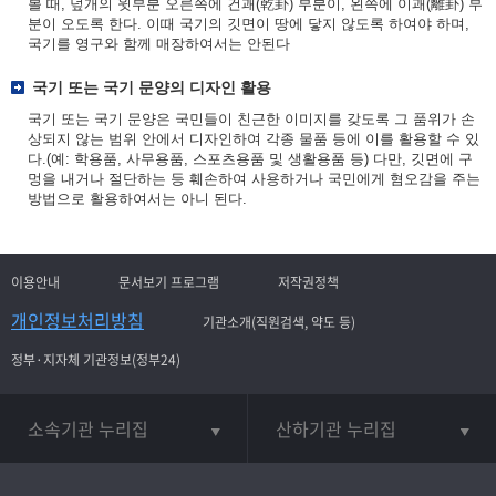
볼 때, 덮개의 윗부분 오른쪽에 건괘(乾卦) 부분이, 왼쪽에 이괘(離卦) 부
분이 오도록 한다. 이때 국기의 깃면이 땅에 닿지 않도록 하여야 하며,
국기를 영구와 함께 매장하여서는 안된다
국기 또는 국기 문양의 디자인 활용
국기 또는 국기 문양은 국민들이 친근한 이미지를 갖도록 그 품위가 손
상되지 않는 범위 안에서 디자인하여 각종 물품 등에 이를 활용할 수 있
다.(예: 학용품, 사무용품, 스포츠용품 및 생활용품 등) 다만, 깃면에 구
멍을 내거나 절단하는 등 훼손하여 사용하거나 국민에게 혐오감을 주는
방법으로 활용하여서는 아니 된다.
이용안내
문서보기 프로그램
저작권정책
개인정보처리방침
기관소개(직원검색, 약도 등)
정부·지자체 기관정보(정부24)
소속기관 누리집
산하기관 누리집