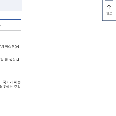
위로
리
“우체국쇼핑(상
점 등 상업시
. 국기가 훼손
 경우에는 주최