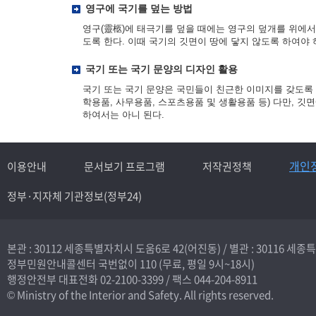
영구에 국기를 덮는 방법
영구(靈柩)에 태극기를 덮을 때에는 영구의 덮개를 위에서 
도록 한다. 이때 국기의 깃면이 땅에 닿지 않도록 하여야
국기 또는 국기 문양의 디자인 활용
국기 또는 국기 문양은 국민들이 친근한 이미지를 갖도록 
학용품, 사무용품, 스포츠용품 및 생활용품 등) 다만, 
하여서는 아니 된다.
개인
이용안내
문서보기 프로그램
저작권정책
정부·지자체 기관정보(정부24)
본관 : 30112 세종특별자치시 도움6로 42(어진동) /
별관 : 30116 세
정부민원안내콜센터 국번없이
110
(무료, 평일 9시~18시)
행정안전부 대표전화
02-2100-3399
/ 팩스 044-204-8911
© Ministry of the Interior and Safety. All rights reserved.