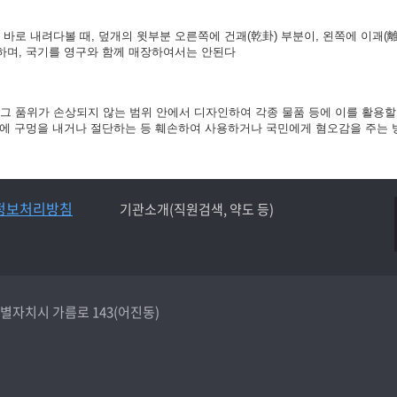
바로 내려다볼 때, 덮개의 윗부분 오른쪽에 건괘(乾卦) 부분이, 왼쪽에 이괘(離
 하며, 국기를 영구와 함께 매장하여서는 안된다
그 품위가 손상되지 않는 범위 안에서 디자인하여 각종 물품 등에 이를 활용할 수
깃면에 구멍을 내거나 절단하는 등 훼손하여 사용하거나 국민에게 혐오감을 주는
정보처리방침
기관소개(직원검색, 약도 등)
종특별자치시 가름로 143(어진동)