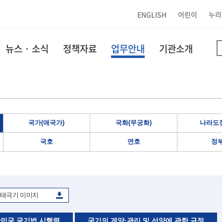
ENGLISH
어린이
누리
뉴스 · 소식
정책자료
업무안내
기관소개
국가(애국가)
국화(무궁화)
나라도장
국호
연호
정
태극기 이미지
민국 국기법 시행령
국기의 게양·관리 및 선양에 관한 규정