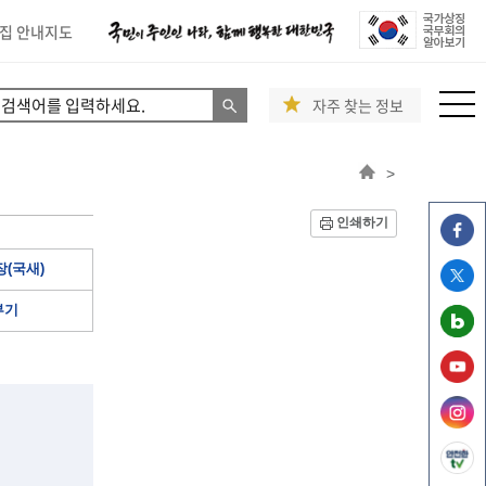
집 안내지도
자주 찾는 정보
>
인쇄하기
(국새)
부기