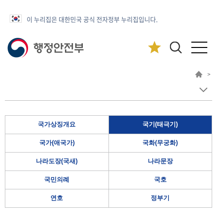
이 누리집은 대한민국 공식 전자정부 누리집입니다.
>
국가상징개요
국기(태극기)
국가(애국가)
국화(무궁화)
나라도장(국새)
나라문장
국민의례
국호
연호
정부기