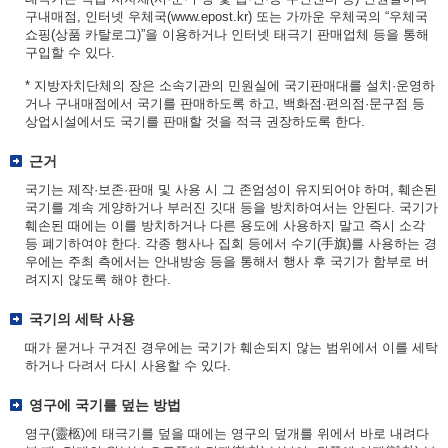
구내매점, 인터넷 우체국(www.epost.kr) 또는 가까운 우체국의 “우체국
쇼핑(상품 카탈로그)”을 이용하거나 인터넷 태극기 판매업체 등을 통해
구입할 수 있다.
* 지방자치단체의 장은 소속기관의 민원실에 국기판매대를 설치·운영하
거나 구내매점에서 국기를 판매하도록 하고, 백화점·편의점·문구점 등
상업시설에서도 국기를 판매할 것을 적극 권장하도록 한다.
근거
국기는 제작·보존·판매 및 사용 시 그 존엄성이 유지되어야 하며, 훼손된
국기를 계속 게양하거나 부러진 깃대 등을 방치하여서는 안된다. 국기가
훼손된 때에는 이를 방치하거나 다른 용도에 사용하지 말고 즉시 소각
등 폐기하여야 한다. 각종 행사나 집회 등에서 수기(手旗)를 사용하는 경
우에는 주최 측에서는 안내방송 등을 통해서 행사 후 국기가 함부로 버
려지지 않도록 해야 한다.
국기의 세탁 사용
때가 묻거나 구겨진 경우에는 국기가 훼손되지 않는 범위에서 이를 세탁
하거나 다려서 다시 사용할 수 있다.
영구에 국기를 덮는 방법
영구(靈柩)에 태극기를 덮을 때에는 영구의 덮개를 위에서 바로 내려다