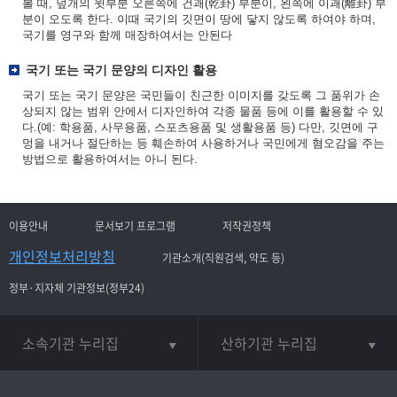
볼 때, 덮개의 윗부분 오른쪽에 건괘(乾卦) 부분이, 왼쪽에 이괘(離卦) 부
분이 오도록 한다. 이때 국기의 깃면이 땅에 닿지 않도록 하여야 하며,
국기를 영구와 함께 매장하여서는 안된다
국기 또는 국기 문양의 디자인 활용
국기 또는 국기 문양은 국민들이 친근한 이미지를 갖도록 그 품위가 손
상되지 않는 범위 안에서 디자인하여 각종 물품 등에 이를 활용할 수 있
다.(예: 학용품, 사무용품, 스포츠용품 및 생활용품 등) 다만, 깃면에 구
멍을 내거나 절단하는 등 훼손하여 사용하거나 국민에게 혐오감을 주는
방법으로 활용하여서는 아니 된다.
이용안내
문서보기 프로그램
저작권정책
개인정보처리방침
기관소개(직원검색, 약도 등)
정부·지자체 기관정보(정부24)
소속기관 누리집
산하기관 누리집