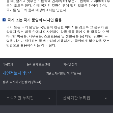
볼 때, 덮개의 윗부분 오른쪽에 건괘(乾卦) 부분이, 왼쪽에 이괘(離卦) 부
분이 오도록 한다. 이때 국기의 깃면이 땅에 닿지 않도록 하여야 하며,
국기를 영구와 함께 매장하여서는 안된다
국기 또는 국기 문양의 디자인 활용
국기 또는 국기 문양은 국민들이 친근한 이미지를 갖도록 그 품위가 손
상되지 않는 범위 안에서 디자인하여 각종 물품 등에 이를 활용할 수 있
다.(예: 학용품, 사무용품, 스포츠용품 및 생활용품 등) 다만, 깃면에 구
멍을 내거나 절단하는 등 훼손하여 사용하거나 국민에게 혐오감을 주는
방법으로 활용하여서는 아니 된다.
이용안내
문서보기 프로그램
저작권정책
개인정보처리방침
기관소개(직원검색, 약도 등)
정부·지자체 기관정보(정부24)
소속기관 누리집
산하기관 누리집