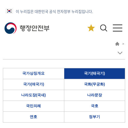
이 누리집은 대한민국 공식 전자정부 누리집입니다.
>
국가상징개요
국기(태극기)
국가(애국가)
국화(무궁화)
나라도장(국새)
나라문장
국민의례
국호
연호
정부기