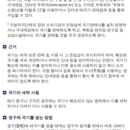
구내매점, 인터넷 우체국(www.epost.kr) 또는 가까운 우체국의 “우체국
쇼핑(상품 카탈로그)”을 이용하거나 인터넷 태극기 판매업체 등을 통해
구입할 수 있다.
* 지방자치단체의 장은 소속기관의 민원실에 국기판매대를 설치·운영하
거나 구내매점에서 국기를 판매하도록 하고, 백화점·편의점·문구점 등
상업시설에서도 국기를 판매할 것을 적극 권장하도록 한다.
근거
국기는 제작·보존·판매 및 사용 시 그 존엄성이 유지되어야 하며, 훼손된
국기를 계속 게양하거나 부러진 깃대 등을 방치하여서는 안된다. 국기가
훼손된 때에는 이를 방치하거나 다른 용도에 사용하지 말고 즉시 소각
등 폐기하여야 한다. 각종 행사나 집회 등에서 수기(手旗)를 사용하는 경
우에는 주최 측에서는 안내방송 등을 통해서 행사 후 국기가 함부로 버
려지지 않도록 해야 한다.
국기의 세탁 사용
때가 묻거나 구겨진 경우에는 국기가 훼손되지 않는 범위에서 이를 세탁
하거나 다려서 다시 사용할 수 있다.
영구에 국기를 덮는 방법
영구(靈柩)에 태극기를 덮을 때에는 영구의 덮개를 위에서 바로 내려다