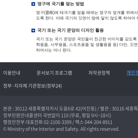
영구에 국기를 덮는 방법
영구(靈柩)에 태극기를 덮을 때에는 영구의 덮개를 위에서 
도록 한다. 이때 국기의 깃면이 땅에 닿지 않도록 하여야
국기 또는 국기 문양의 디자인 활용
국기 또는 국기 문양은 국민들이 친근한 이미지를 갖도록 
학용품, 사무용품, 스포츠용품 및 생활용품 등) 다만, 
하여서는 아니 된다.
개인
이용안내
문서보기 프로그램
저작권정책
정부·지자체 기관정보(정부24)
본관 : 30112 세종특별자치시 도움6로 42(어진동) /
별관 : 30116 세
정부민원안내콜센터 국번없이
110
(무료, 평일 9시~18시)
행정안전부 대표전화
02-2100-3399
/ 팩스 044-204-8911
© Ministry of the Interior and Safety. All rights reserved.