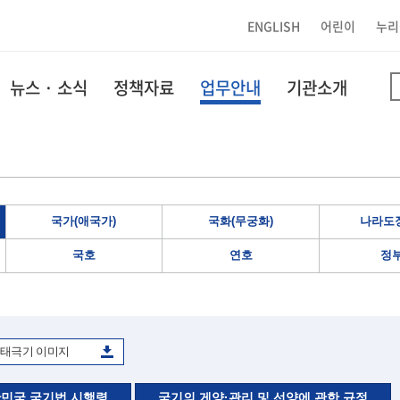
ENGLISH
어린이
누리
뉴스 · 소식
정책자료
업무안내
기관소개
국가(애국가)
국화(무궁화)
나라도장
국호
연호
정
태극기 이미지
민국 국기법 시행령
국기의 게양·관리 및 선양에 관한 규정