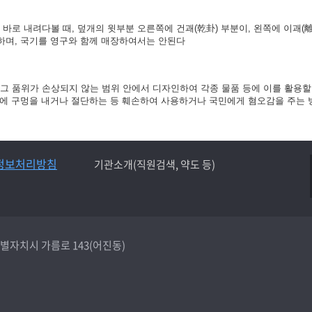
바로 내려다볼 때, 덮개의 윗부분 오른쪽에 건괘(乾卦) 부분이, 왼쪽에 이괘(離
 하며, 국기를 영구와 함께 매장하여서는 안된다
그 품위가 손상되지 않는 범위 안에서 디자인하여 각종 물품 등에 이를 활용할 수
깃면에 구멍을 내거나 절단하는 등 훼손하여 사용하거나 국민에게 혐오감을 주는
정보처리방침
기관소개(직원검색, 약도 등)
종특별자치시 가름로 143(어진동)