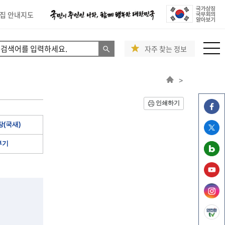
집 안내지도
자주 찾는 정보
>
인쇄하기
(국새)
부기