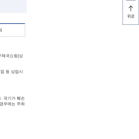
위로
리
“우체국쇼핑(상
점 등 상업시
. 국기가 훼손
 경우에는 주최