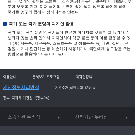
볼 때, 덮개의 윗부분 오른쪽에 건괘(乾卦) 부분이, 왼쪽에 이괘(離卦) 부
분이 오도록 한다. 이때 국기의 깃면이 땅에 닿지 않도록 하여야 하며,
국기를 영구와 함께 매장하여서는 안된다
국기 또는 국기 문양의 디자인 활용
국기 또는 국기 문양은 국민들이 친근한 이미지를 갖도록 그 품위가 손
상되지 않는 범위 안에서 디자인하여 각종 물품 등에 이를 활용할 수 있
다.(예: 학용품, 사무용품, 스포츠용품 및 생활용품 등) 다만, 깃면에 구
멍을 내거나 절단하는 등 훼손하여 사용하거나 국민에게 혐오감을 주는
방법으로 활용하여서는 아니 된다.
이용안내
문서보기 프로그램
저작권정책
개인정보처리방침
기관소개(직원검색, 약도 등)
정부·지자체 기관정보(정부24)
소속기관 누리집
산하기관 누리집