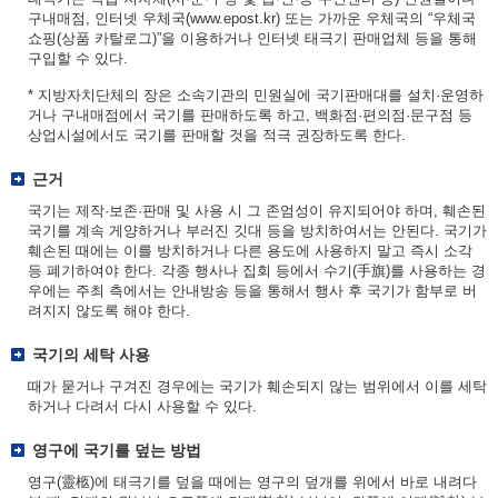
구내매점, 인터넷 우체국(www.epost.kr) 또는 가까운 우체국의 “우체국
쇼핑(상품 카탈로그)”을 이용하거나 인터넷 태극기 판매업체 등을 통해
구입할 수 있다.
* 지방자치단체의 장은 소속기관의 민원실에 국기판매대를 설치·운영하
거나 구내매점에서 국기를 판매하도록 하고, 백화점·편의점·문구점 등
상업시설에서도 국기를 판매할 것을 적극 권장하도록 한다.
근거
국기는 제작·보존·판매 및 사용 시 그 존엄성이 유지되어야 하며, 훼손된
국기를 계속 게양하거나 부러진 깃대 등을 방치하여서는 안된다. 국기가
훼손된 때에는 이를 방치하거나 다른 용도에 사용하지 말고 즉시 소각
등 폐기하여야 한다. 각종 행사나 집회 등에서 수기(手旗)를 사용하는 경
우에는 주최 측에서는 안내방송 등을 통해서 행사 후 국기가 함부로 버
려지지 않도록 해야 한다.
국기의 세탁 사용
때가 묻거나 구겨진 경우에는 국기가 훼손되지 않는 범위에서 이를 세탁
하거나 다려서 다시 사용할 수 있다.
영구에 국기를 덮는 방법
영구(靈柩)에 태극기를 덮을 때에는 영구의 덮개를 위에서 바로 내려다