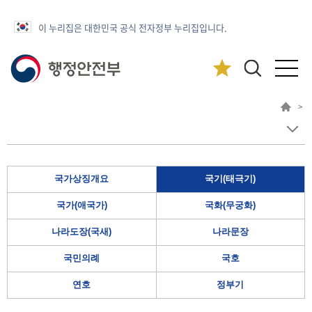
이 누리집은 대한민국 공식 전자정부 누리집입니다.
>
국가상징개요
국기(태극기)
국가(애국가)
국화(무궁화)
나라도장(국새)
나라문장
국민의례
국호
연호
정부기