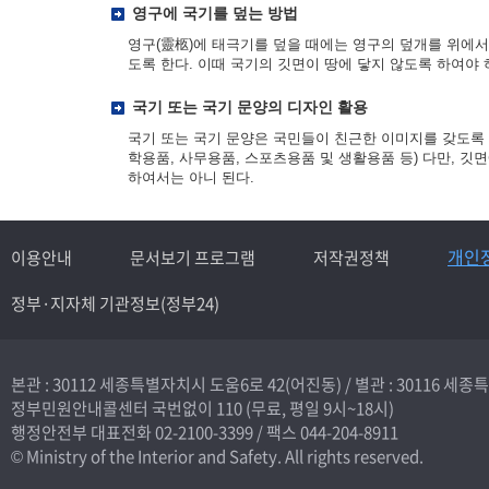
영구에 국기를 덮는 방법
영구(靈柩)에 태극기를 덮을 때에는 영구의 덮개를 위에서 
도록 한다. 이때 국기의 깃면이 땅에 닿지 않도록 하여야
국기 또는 국기 문양의 디자인 활용
국기 또는 국기 문양은 국민들이 친근한 이미지를 갖도록 
학용품, 사무용품, 스포츠용품 및 생활용품 등) 다만, 
하여서는 아니 된다.
개인
이용안내
문서보기 프로그램
저작권정책
정부·지자체 기관정보(정부24)
본관 : 30112 세종특별자치시 도움6로 42(어진동) /
별관 : 30116 세
정부민원안내콜센터 국번없이
110
(무료, 평일 9시~18시)
행정안전부 대표전화
02-2100-3399
/ 팩스 044-204-8911
© Ministry of the Interior and Safety. All rights reserved.