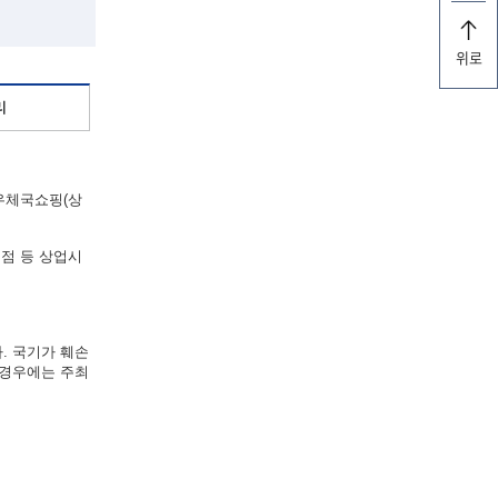
위로
리
“우체국쇼핑(상
점 등 상업시
. 국기가 훼손
 경우에는 주최