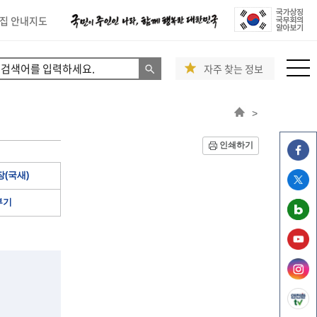
집 안내지도
자주 찾는 정보
>
인쇄하기
(국새)
부기