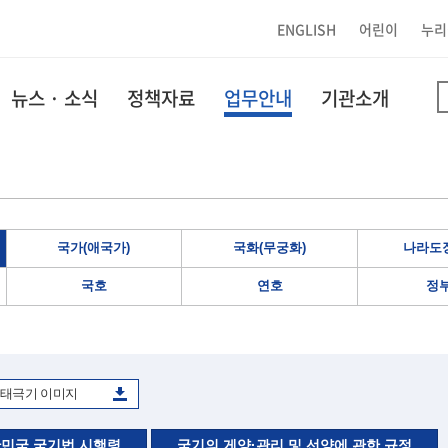
ENGLISH
어린이
누리
뉴스 · 소식
정책자료
업무안내
기관소개
국가(애국가)
국화(무궁화)
나라도장
국호
연호
정
태극기 이미지
민국 국기법 시행령
국기의 게양·관리 및 선양에 관한 규정