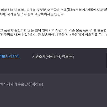
바로 내려다볼 때, 덮개의 윗부분 오른쪽에 건괘(乾卦) 부분이, 왼쪽에 이괘(離
 하며, 국기를 영구와 함께 매장하여서는 안된다
그 품위가 손상되지 않는 범위 안에서 디자인하여 각종 물품 등에 이를 활용할 수
깃면에 구멍을 내거나 절단하는 등 훼손하여 사용하거나 국민에게 혐오감을 주는
정보처리방침
기관소개(직원검색, 약도 등)
종특별자치시 가름로 143(어진동)