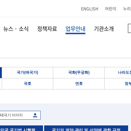
ENGLISH
어린이
누리
뉴스 · 소식
정책자료
업무안내
기관소개
국가(애국가)
국화(무궁화)
나라도장
국호
연호
정
태극기 이미지
민국 국기법 시행령
국기의 게양·관리 및 선양에 관한 규정