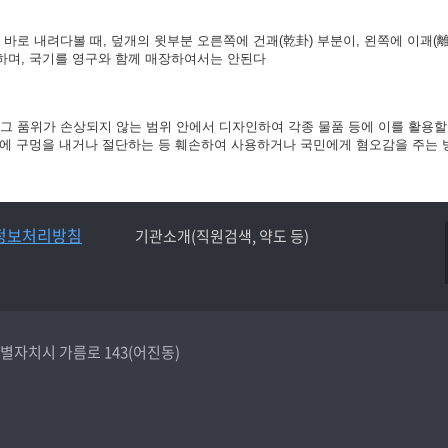
바로 내려다볼 때, 덮개의 윗부분 오른쪽에 건괘(乾卦) 부분이, 왼쪽에 이괘(離
 하며, 국기를 영구와 함께 매장하여서는 안된다
그 품위가 손상되지 않는 범위 안에서 디자인하여 각종 물품 등에 이를 활용할 수
깃면에 구멍을 내거나 절단하는 등 훼손하여 사용하거나 국민에게 혐오감을 주는
정보처리방침
기관소개(직원검색, 약도 등)
종특별자치시 가름로 143(어진동)