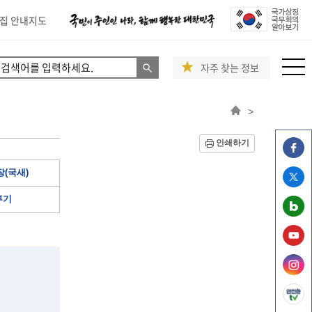
집 안내지도
자주 찾는 정보
>
인쇄하기
(국새)
부기