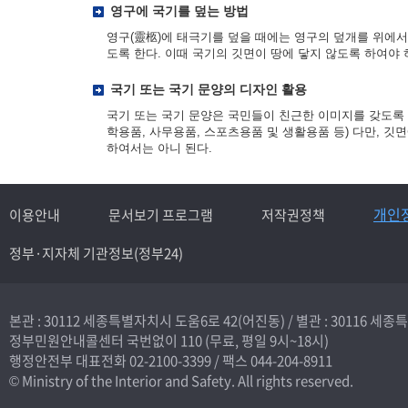
영구에 국기를 덮는 방법
영구(靈柩)에 태극기를 덮을 때에는 영구의 덮개를 위에서 
도록 한다. 이때 국기의 깃면이 땅에 닿지 않도록 하여야
국기 또는 국기 문양의 디자인 활용
국기 또는 국기 문양은 국민들이 친근한 이미지를 갖도록 
학용품, 사무용품, 스포츠용품 및 생활용품 등) 다만, 
하여서는 아니 된다.
개인
이용안내
문서보기 프로그램
저작권정책
정부·지자체 기관정보(정부24)
본관 : 30112 세종특별자치시 도움6로 42(어진동) /
별관 : 30116 세
정부민원안내콜센터 국번없이
110
(무료, 평일 9시~18시)
행정안전부 대표전화
02-2100-3399
/ 팩스 044-204-8911
© Ministry of the Interior and Safety. All rights reserved.