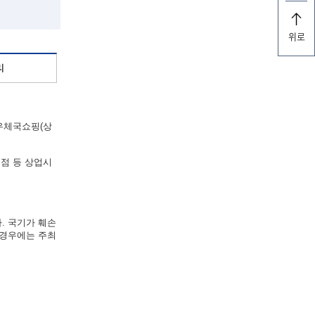
위로
리
“우체국쇼핑(상
점 등 상업시
. 국기가 훼손
 경우에는 주최