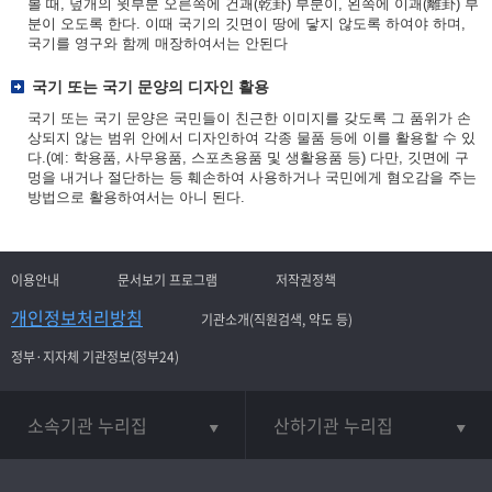
볼 때, 덮개의 윗부분 오른쪽에 건괘(乾卦) 부분이, 왼쪽에 이괘(離卦) 부
분이 오도록 한다. 이때 국기의 깃면이 땅에 닿지 않도록 하여야 하며,
국기를 영구와 함께 매장하여서는 안된다
국기 또는 국기 문양의 디자인 활용
국기 또는 국기 문양은 국민들이 친근한 이미지를 갖도록 그 품위가 손
상되지 않는 범위 안에서 디자인하여 각종 물품 등에 이를 활용할 수 있
다.(예: 학용품, 사무용품, 스포츠용품 및 생활용품 등) 다만, 깃면에 구
멍을 내거나 절단하는 등 훼손하여 사용하거나 국민에게 혐오감을 주는
방법으로 활용하여서는 아니 된다.
이용안내
문서보기 프로그램
저작권정책
개인정보처리방침
기관소개(직원검색, 약도 등)
정부·지자체 기관정보(정부24)
소속기관 누리집
산하기관 누리집