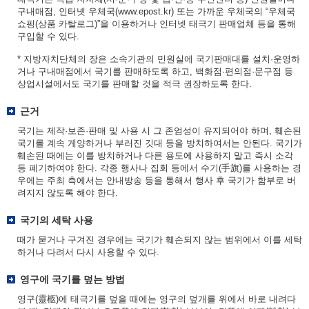
구내매점, 인터넷 우체국(www.epost.kr) 또는 가까운 우체국의 “우체국
쇼핑(상품 카탈로그)”을 이용하거나 인터넷 태극기 판매업체 등을 통해
구입할 수 있다.
* 지방자치단체의 장은 소속기관의 민원실에 국기판매대를 설치·운영하
거나 구내매점에서 국기를 판매하도록 하고, 백화점·편의점·문구점 등
상업시설에서도 국기를 판매할 것을 적극 권장하도록 한다.
근거
국기는 제작·보존·판매 및 사용 시 그 존엄성이 유지되어야 하며, 훼손된
국기를 계속 게양하거나 부러진 깃대 등을 방치하여서는 안된다. 국기가
훼손된 때에는 이를 방치하거나 다른 용도에 사용하지 말고 즉시 소각
등 폐기하여야 한다. 각종 행사나 집회 등에서 수기(手旗)를 사용하는 경
우에는 주최 측에서는 안내방송 등을 통해서 행사 후 국기가 함부로 버
려지지 않도록 해야 한다.
국기의 세탁 사용
때가 묻거나 구겨진 경우에는 국기가 훼손되지 않는 범위에서 이를 세탁
하거나 다려서 다시 사용할 수 있다.
영구에 국기를 덮는 방법
영구(靈柩)에 태극기를 덮을 때에는 영구의 덮개를 위에서 바로 내려다