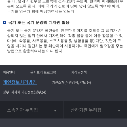
볼 때, 덮개의 윗부분 오른쪽에 건괘(乾卦) 부분이, 왼쪽에 이괘(離卦) 부
분이 오도록 한다. 이때 국기의 깃면이 땅에 닿지 않도록 하여야 하며,
국기를 영구와 함께 매장하여서는 안된다
국기 또는 국기 문양의 디자인 활용
국기 또는 국기 문양은 국민들이 친근한 이미지를 갖도록 그 품위가 손
상되지 않는 범위 안에서 디자인하여 각종 물품 등에 이를 활용할 수 있
다.(예: 학용품, 사무용품, 스포츠용품 및 생활용품 등) 다만, 깃면에 구
멍을 내거나 절단하는 등 훼손하여 사용하거나 국민에게 혐오감을 주는
방법으로 활용하여서는 아니 된다.
이용안내
문서보기 프로그램
저작권정책
개인정보처리방침
기관소개(직원검색, 약도 등)
정부·지자체 기관정보(정부24)
소속기관 누리집
산하기관 누리집