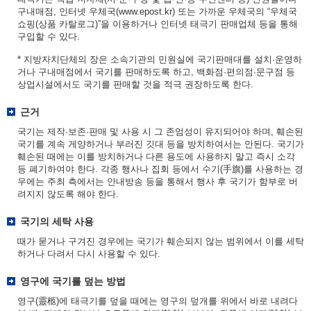
구내매점, 인터넷 우체국(www.epost.kr) 또는 가까운 우체국의 “우체국
쇼핑(상품 카탈로그)”을 이용하거나 인터넷 태극기 판매업체 등을 통해
구입할 수 있다.
* 지방자치단체의 장은 소속기관의 민원실에 국기판매대를 설치·운영하
거나 구내매점에서 국기를 판매하도록 하고, 백화점·편의점·문구점 등
상업시설에서도 국기를 판매할 것을 적극 권장하도록 한다.
근거
국기는 제작·보존·판매 및 사용 시 그 존엄성이 유지되어야 하며, 훼손된
국기를 계속 게양하거나 부러진 깃대 등을 방치하여서는 안된다. 국기가
훼손된 때에는 이를 방치하거나 다른 용도에 사용하지 말고 즉시 소각
등 폐기하여야 한다. 각종 행사나 집회 등에서 수기(手旗)를 사용하는 경
우에는 주최 측에서는 안내방송 등을 통해서 행사 후 국기가 함부로 버
려지지 않도록 해야 한다.
국기의 세탁 사용
때가 묻거나 구겨진 경우에는 국기가 훼손되지 않는 범위에서 이를 세탁
하거나 다려서 다시 사용할 수 있다.
영구에 국기를 덮는 방법
영구(靈柩)에 태극기를 덮을 때에는 영구의 덮개를 위에서 바로 내려다