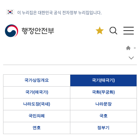
이 누리집은 대한민국 공식 전자정부 누리집입니다.
>
국가상징개요
국기(태극기)
국가(애국가)
국화(무궁화)
나라도장(국새)
나라문장
국민의례
국호
연호
정부기