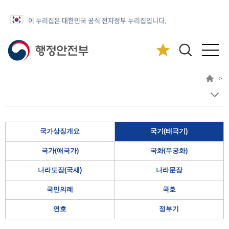
이 누리집은 대한민국 공식 전자정부 누리집입니다.
>
국가상징개요
국기(태극기)
국가(애국가)
국화(무궁화)
나라도장(국새)
나라문장
국민의례
국호
연호
정부기