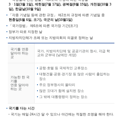
3ㆍ1절(3월 1일), 제헌절(7월 17일), 광복절(8월 15일), 개천절(10월 3
일), 한글날(10월 9일)
「각종 기념일 등에 관한 규정」 제2조의 규정에 따른 기념일 중
현충일(6월 6일, 조기), 국군의 날(10월1일)
「국가장법」 제6조에 따른 국가장 기간(조기)
정부가 따로 지정한 날
지방자치단체가 조례 또는 지방의회의 의결로 정하는 날
국기를 연중
국가, 지방자치단체 및 공공기관의 청사, 각급 학
달아야 하는
교와 군부대 (낮에만 게양)
곳
공항·호텔 등 국제적인 교류장소
대형건물·공원·경기장 등 많은 사람이 출입하는
가능한 한 국
장소
기를
주요 정부청사의 울타리
연중 달아야
하는 곳
많은 깃대가 함께 설치된 장소
그 밖에 대통령령이 정하는 장소
국기를 다는 시간
국기는 매일·24시간 달 수 있으나 야간에는 적절한 조명을 해야 한다.