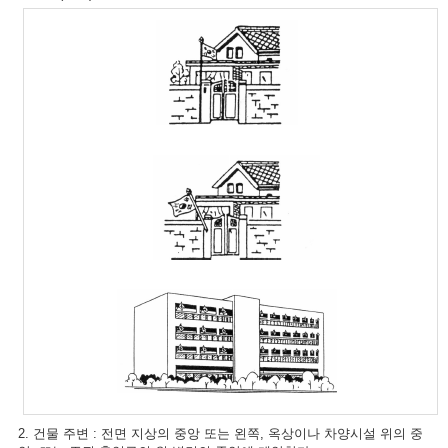
2. 건물 주변 : 전면 지상의 중앙 또는 왼쪽, 옥상이나 차양시설 위의 중