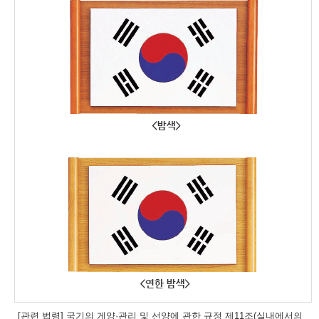
[관련 법령] 국기의 게양·관리 및 선양에 관한 규정 제11조(실내에서의