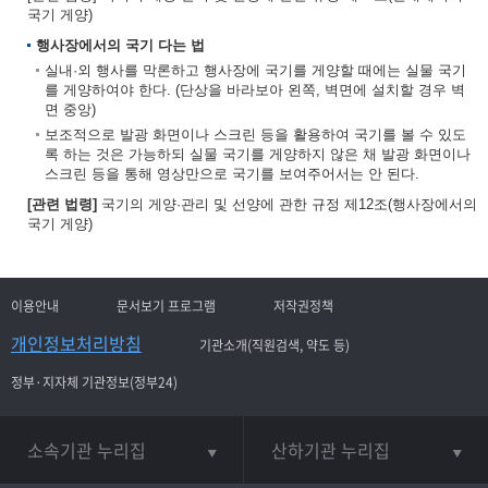
국기 게양)
행사장에서의 국기 다는 법
실내·외 행사를 막론하고 행사장에 국기를 게양할 때에는 실물 국기
를 게양하여야 한다. (단상을 바라보아 왼쪽, 벽면에 설치할 경우 벽
면 중앙)
보조적으로 발광 화면이나 스크린 등을 활용하여 국기를 볼 수 있도
록 하는 것은 가능하되 실물 국기를 게양하지 않은 채 발광 화면이나
스크린 등을 통해 영상만으로 국기를 보여주어서는 안 된다.
[관련 법령]
국기의 게양·관리 및 선양에 관한 규정 제12조(행사장에서의
국기 게양)
이용안내
문서보기 프로그램
저작권정책
개인정보처리방침
기관소개(직원검색, 약도 등)
정부·지자체 기관정보(정부24)
소속기관 누리집
산하기관 누리집