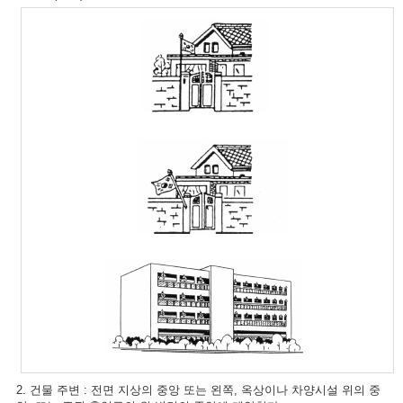
2. 건물 주변 : 전면 지상의 중앙 또는 왼쪽, 옥상이나 차양시설 위의 중