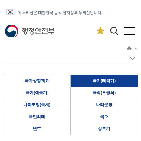
이 누리집은 대한민국 공식 전자정부 누리집입니다.
>
국가상징개요
국기(태극기)
국가(애국가)
국화(무궁화)
나라도장(국새)
나라문장
국민의례
국호
연호
정부기