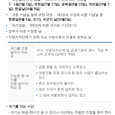
3ㆍ1절(3월 1일), 제헌절(7월 17일), 광복절(8월 15일), 개천절(10월 3
일), 한글날(10월 9일)
「각종 기념일 등에 관한 규정」 제2조의 규정에 따른 기념일 중
현충일(6월 6일, 조기), 국군의 날(10월1일)
「국가장법」 제6조에 따른 국가장 기간(조기)
정부가 따로 지정한 날
지방자치단체가 조례 또는 지방의회의 의결로 정하는 날
국기를 연중
국가, 지방자치단체 및 공공기관의 청사, 각급 학
달아야 하는
교와 군부대 (낮에만 게양)
곳
공항·호텔 등 국제적인 교류장소
대형건물·공원·경기장 등 많은 사람이 출입하는
가능한 한 국
장소
기를
주요 정부청사의 울타리
연중 달아야
하는 곳
많은 깃대가 함께 설치된 장소
그 밖에 대통령령이 정하는 장소
국기를 다는 시간
국기는 매일·24시간 달 수 있으나 야간에는 적절한 조명을 해야 한다.