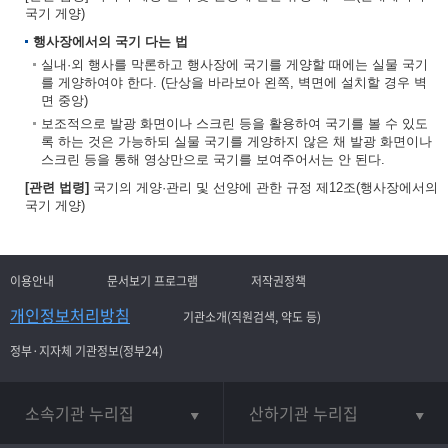
국기 게양)
행사장에서의 국기 다는 법
실내·외 행사를 막론하고 행사장에 국기를 게양할 때에는 실물 국기
를 게양하여야 한다. (단상을 바라보아 왼쪽, 벽면에 설치할 경우 벽
면 중앙)
보조적으로 발광 화면이나 스크린 등을 활용하여 국기를 볼 수 있도
록 하는 것은 가능하되 실물 국기를 게양하지 않은 채 발광 화면이나
스크린 등을 통해 영상만으로 국기를 보여주어서는 안 된다.
[관련 법령]
국기의 게양·관리 및 선양에 관한 규정 제12조(행사장에서의
국기 게양)
이용안내
문서보기 프로그램
저작권정책
개인정보처리방침
기관소개(직원검색, 약도 등)
정부·지자체 기관정보(정부24)
소속기관 누리집
산하기관 누리집