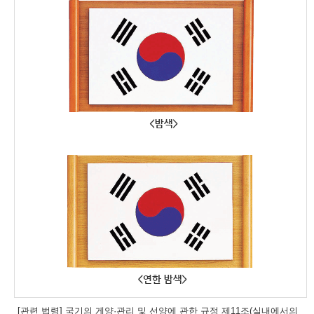
[관련 법령] 국기의 게양·관리 및 선양에 관한 규정 제11조(실내에서의