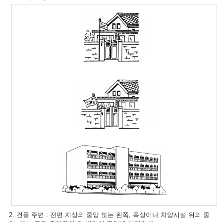
2. 건물 주변 : 전면 지상의 중앙 또는 왼쪽, 옥상이나 차양시설 위의 중