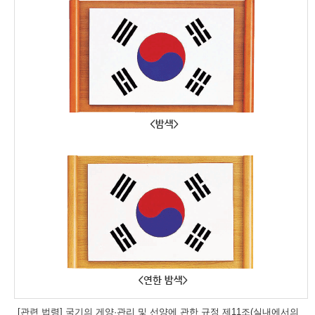
[관련 법령] 국기의 게양·관리 및 선양에 관한 규정 제11조(실내에서의