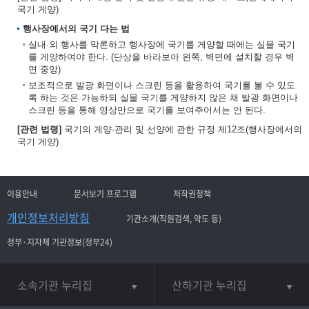
국기 게양)
행사장에서의 국기 다는 법
실내·외 행사를 막론하고 행사장에 국기를 게양할 때에는 실물 국기
를 게양하여야 한다. (단상을 바라보아 왼쪽, 벽면에 설치할 경우 벽
면 중앙)
보조적으로 발광 화면이나 스크린 등을 활용하여 국기를 볼 수 있도
록 하는 것은 가능하되 실물 국기를 게양하지 않은 채 발광 화면이나
스크린 등을 통해 영상만으로 국기를 보여주어서는 안 된다.
[관련 법령]
국기의 게양·관리 및 선양에 관한 규정 제12조(행사장에서의
국기 게양)
이용안내
문서보기 프로그램
저작권정책
개인정보처리방침
기관소개(직원검색, 약도 등)
정부·지자체 기관정보(정부24)
소속기관 누리집
산하기관 누리집