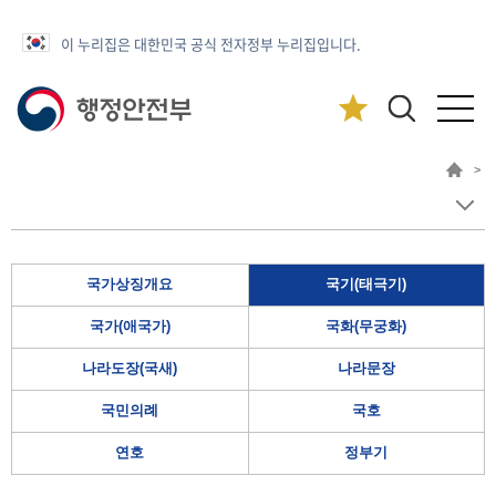
이 누리집은 대한민국 공식 전자정부 누리집입니다.
>
국가상징개요
국기(태극기)
국가(애국가)
국화(무궁화)
나라도장(국새)
나라문장
국민의례
국호
연호
정부기