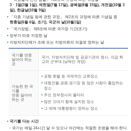
3ㆍ1절(3월 1일), 제헌절(7월 17일), 광복절(8월 15일), 개천절(10월 3
일), 한글날(10월 9일)
「각종 기념일 등에 관한 규정」 제2조의 규정에 따른 기념일 중
현충일(6월 6일, 조기), 국군의 날(10월1일)
「국가장법」 제6조에 따른 국가장 기간(조기)
정부가 따로 지정한 날
지방자치단체가 조례 또는 지방의회의 의결로 정하는 날
국기를 연중
국가, 지방자치단체 및 공공기관의 청사, 각급 학
달아야 하는
교와 군부대 (낮에만 게양)
곳
공항·호텔 등 국제적인 교류장소
대형건물·공원·경기장 등 많은 사람이 출입하는
가능한 한 국
장소
기를
주요 정부청사의 울타리
연중 달아야
하는 곳
많은 깃대가 함께 설치된 장소
그 밖에 대통령령이 정하는 장소
국기를 다는 시간
국기는 매일·24시간 달 수 있으나 야간에는 적절한 조명을 해야 한다.