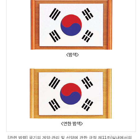
[관련 법령] 국기의 게양·관리 및 선양에 관한 규정 제11조(실내에서의