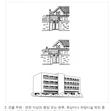
2. 건물 주변 : 전면 지상의 중앙 또는 왼쪽, 옥상이나 차양시설 위의 중