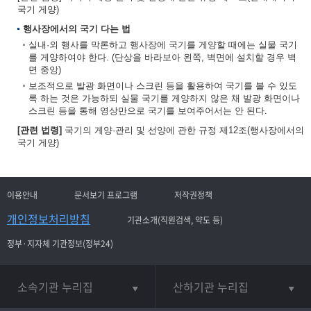
국기 게양)
행사장에서의 국기 다는 법
실내·외 행사를 막론하고 행사장에 국기를 게양할 때에는 실물 국기
를 게양하여야 한다. (단상을 바라보아 왼쪽, 벽면에 설치할 경우 벽
면 중앙)
보조적으로 발광 화면이나 스크린 등을 활용하여 국기를 볼 수 있도
록 하는 것은 가능하되 실물 국기를 게양하지 않은 채 발광 화면이나
스크린 등을 통해 영상만으로 국기를 보여주어서는 안 된다.
[관련 법령]
국기의 게양·관리 및 선양에 관한 규정 제12조(행사장에서의
국기 게양)
이용안내
문서보기 프로그램
저작권정책
개인정보처리방침
기관소개(직원검색, 약도 등)
정부·지자체 기관정보(정부24)
소속기관 누리집
산하기관 누리집