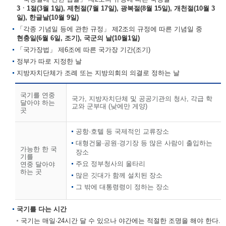
3ㆍ1절(3월 1일), 제헌절(7월 17일), 광복절(8월 15일), 개천절(10월 3
일), 한글날(10월 9일)
「각종 기념일 등에 관한 규정」 제2조의 규정에 따른 기념일 중
현충일(6월 6일, 조기), 국군의 날(10월1일)
「국가장법」 제6조에 따른 국가장 기간(조기)
정부가 따로 지정한 날
지방자치단체가 조례 또는 지방의회의 의결로 정하는 날
국기를 연중
국가, 지방자치단체 및 공공기관의 청사, 각급 학
달아야 하는
교와 군부대 (낮에만 게양)
곳
공항·호텔 등 국제적인 교류장소
대형건물·공원·경기장 등 많은 사람이 출입하는
가능한 한 국
장소
기를
주요 정부청사의 울타리
연중 달아야
하는 곳
많은 깃대가 함께 설치된 장소
그 밖에 대통령령이 정하는 장소
국기를 다는 시간
국기는 매일·24시간 달 수 있으나 야간에는 적절한 조명을 해야 한다.