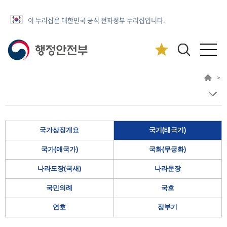
이 누리집은 대한민국 공식 전자정부 누리집입니다.
>
국가상징개요
국기(태극기)
국가(애국가)
국화(무궁화)
나라도장(국새)
나라문장
국민의례
국호
연호
정부기