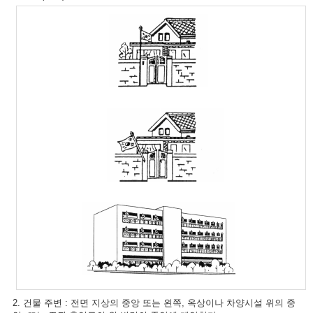
2. 건물 주변 : 전면 지상의 중앙 또는 왼쪽, 옥상이나 차양시설 위의 중