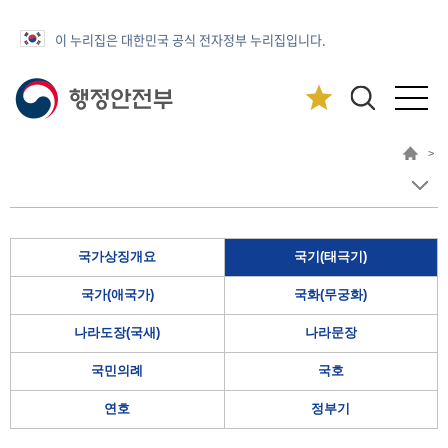
이 누리집은 대한민국 공식 전자정부 누리집입니다.
>
국가상징개요
국기(태극기)
국가(애국가)
국화(무궁화)
나라도장(국새)
나라문장
국민의례
국호
연호
정부기