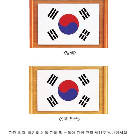
[관련 법령] 국기의 게양·관리 및 선양에 관한 규정 제11조(실내에서의