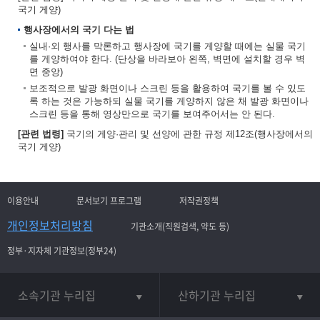
국기 게양)
행사장에서의 국기 다는 법
실내·외 행사를 막론하고 행사장에 국기를 게양할 때에는 실물 국기
를 게양하여야 한다. (단상을 바라보아 왼쪽, 벽면에 설치할 경우 벽
면 중앙)
보조적으로 발광 화면이나 스크린 등을 활용하여 국기를 볼 수 있도
록 하는 것은 가능하되 실물 국기를 게양하지 않은 채 발광 화면이나
스크린 등을 통해 영상만으로 국기를 보여주어서는 안 된다.
[관련 법령]
국기의 게양·관리 및 선양에 관한 규정 제12조(행사장에서의
국기 게양)
이용안내
문서보기 프로그램
저작권정책
개인정보처리방침
기관소개(직원검색, 약도 등)
정부·지자체 기관정보(정부24)
소속기관 누리집
산하기관 누리집