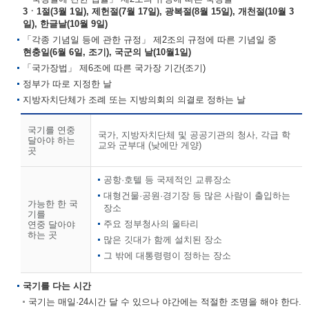
3ㆍ1절(3월 1일), 제헌절(7월 17일), 광복절(8월 15일), 개천절(10월 3
일), 한글날(10월 9일)
「각종 기념일 등에 관한 규정」 제2조의 규정에 따른 기념일 중
현충일(6월 6일, 조기), 국군의 날(10월1일)
「국가장법」 제6조에 따른 국가장 기간(조기)
정부가 따로 지정한 날
지방자치단체가 조례 또는 지방의회의 의결로 정하는 날
국기를 연중
국가, 지방자치단체 및 공공기관의 청사, 각급 학
달아야 하는
교와 군부대 (낮에만 게양)
곳
공항·호텔 등 국제적인 교류장소
대형건물·공원·경기장 등 많은 사람이 출입하는
가능한 한 국
장소
기를
주요 정부청사의 울타리
연중 달아야
하는 곳
많은 깃대가 함께 설치된 장소
그 밖에 대통령령이 정하는 장소
국기를 다는 시간
국기는 매일·24시간 달 수 있으나 야간에는 적절한 조명을 해야 한다.