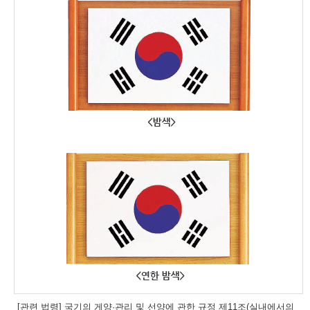
[관련 법령] 국기의 게양·관리 및 선양에 관한 규정 제11조(실내에서의