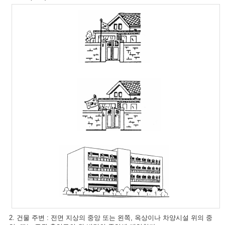
2. 건물 주변 : 전면 지상의 중앙 또는 왼쪽, 옥상이나 차양시설 위의 중