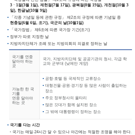
3ㆍ1절(3월 1일), 제헌절(7월 17일), 광복절(8월 15일), 개천절(10월 3
일), 한글날(10월 9일)
「각종 기념일 등에 관한 규정」 제2조의 규정에 따른 기념일 중
현충일(6월 6일, 조기), 국군의 날(10월1일)
「국가장법」 제6조에 따른 국가장 기간(조기)
정부가 따로 지정한 날
지방자치단체가 조례 또는 지방의회의 의결로 정하는 날
국기를 연중
국가, 지방자치단체 및 공공기관의 청사, 각급 학
달아야 하는
교와 군부대 (낮에만 게양)
곳
공항·호텔 등 국제적인 교류장소
대형건물·공원·경기장 등 많은 사람이 출입하는
가능한 한 국
장소
기를
주요 정부청사의 울타리
연중 달아야
하는 곳
많은 깃대가 함께 설치된 장소
그 밖에 대통령령이 정하는 장소
국기를 다는 시간
국기는 매일·24시간 달 수 있으나 야간에는 적절한 조명을 해야 한다.