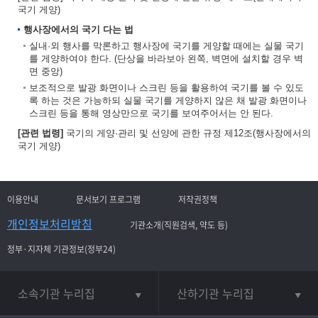
국기 게양)
행사장에서의 국기 다는 법
실내·외 행사를 막론하고 행사장에 국기를 게양할 때에는 실물 국기
를 게양하여야 한다. (단상을 바라보아 왼쪽, 벽면에 설치할 경우 벽
면 중앙)
보조적으로 발광 화면이나 스크린 등을 활용하여 국기를 볼 수 있도
록 하는 것은 가능하되 실물 국기를 게양하지 않은 채 발광 화면이나
스크린 등을 통해 영상만으로 국기를 보여주어서는 안 된다.
[관련 법령]
국기의 게양·관리 및 선양에 관한 규정 제12조(행사장에서의
국기 게양)
이용안내
문서보기 프로그램
저작권정책
개인정보처리방침
기관소개(직원검색, 약도 등)
정부·지자체 기관정보(정부24)
소속기관 누리집
산하기관 누리집