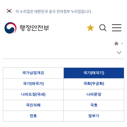
이 누리집은 대한민국 공식 전자정부 누리집입니다.
>
국가상징개요
국기(태극기)
국가(애국가)
국화(무궁화)
나라도장(국새)
나라문장
국민의례
국호
연호
정부기