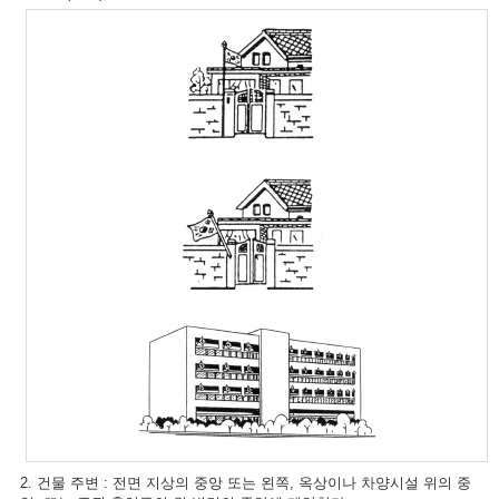
2. 건물 주변 : 전면 지상의 중앙 또는 왼쪽, 옥상이나 차양시설 위의 중