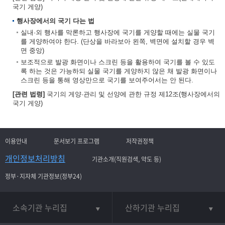
국기 게양)
행사장에서의 국기 다는 법
실내·외 행사를 막론하고 행사장에 국기를 게양할 때에는 실물 국기
를 게양하여야 한다. (단상을 바라보아 왼쪽, 벽면에 설치할 경우 벽
면 중앙)
보조적으로 발광 화면이나 스크린 등을 활용하여 국기를 볼 수 있도
록 하는 것은 가능하되 실물 국기를 게양하지 않은 채 발광 화면이나
스크린 등을 통해 영상만으로 국기를 보여주어서는 안 된다.
[관련 법령]
국기의 게양·관리 및 선양에 관한 규정 제12조(행사장에서의
국기 게양)
이용안내
문서보기 프로그램
저작권정책
개인정보처리방침
기관소개(직원검색, 약도 등)
정부·지자체 기관정보(정부24)
소속기관 누리집
산하기관 누리집