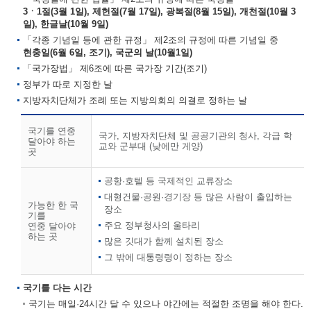
3ㆍ1절(3월 1일), 제헌절(7월 17일), 광복절(8월 15일), 개천절(10월 3
일), 한글날(10월 9일)
「각종 기념일 등에 관한 규정」 제2조의 규정에 따른 기념일 중
현충일(6월 6일, 조기), 국군의 날(10월1일)
「국가장법」 제6조에 따른 국가장 기간(조기)
정부가 따로 지정한 날
지방자치단체가 조례 또는 지방의회의 의결로 정하는 날
국기를 연중
국가, 지방자치단체 및 공공기관의 청사, 각급 학
달아야 하는
교와 군부대 (낮에만 게양)
곳
공항·호텔 등 국제적인 교류장소
대형건물·공원·경기장 등 많은 사람이 출입하는
가능한 한 국
장소
기를
주요 정부청사의 울타리
연중 달아야
하는 곳
많은 깃대가 함께 설치된 장소
그 밖에 대통령령이 정하는 장소
국기를 다는 시간
국기는 매일·24시간 달 수 있으나 야간에는 적절한 조명을 해야 한다.