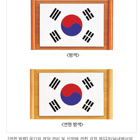
[관련 법령] 국기의 게양·관리 및 선양에 관한 규정 제11조(실내에서의