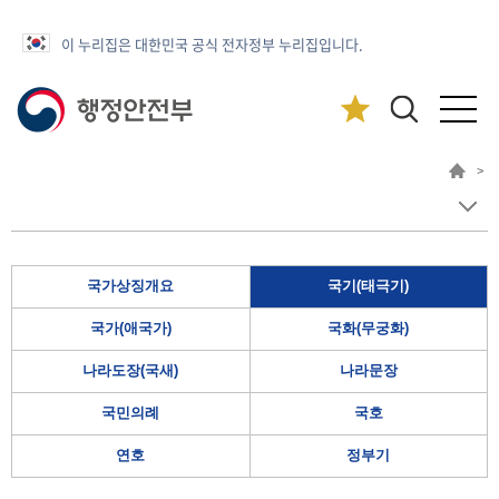
이 누리집은 대한민국 공식 전자정부 누리집입니다.
>
국가상징개요
국기(태극기)
국가(애국가)
국화(무궁화)
나라도장(국새)
나라문장
국민의례
국호
연호
정부기