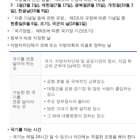
3ㆍ1절(3월 1일), 제헌절(7월 17일), 광복절(8월 15일), 개천절(10월 3
일), 한글날(10월 9일)
「각종 기념일 등에 관한 규정」 제2조의 규정에 따른 기념일 중
현충일(6월 6일, 조기), 국군의 날(10월1일)
「국가장법」 제6조에 따른 국가장 기간(조기)
정부가 따로 지정한 날
지방자치단체가 조례 또는 지방의회의 의결로 정하는 날
국기를 연중
국가, 지방자치단체 및 공공기관의 청사, 각급 학
달아야 하는
교와 군부대 (낮에만 게양)
곳
공항·호텔 등 국제적인 교류장소
대형건물·공원·경기장 등 많은 사람이 출입하는
가능한 한 국
장소
기를
주요 정부청사의 울타리
연중 달아야
하는 곳
많은 깃대가 함께 설치된 장소
그 밖에 대통령령이 정하는 장소
국기를 다는 시간
국기는 매일·24시간 달 수 있으나 야간에는 적절한 조명을 해야 한다.