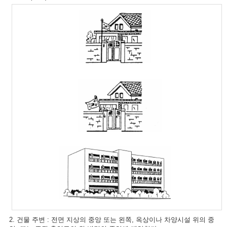
2. 건물 주변 : 전면 지상의 중앙 또는 왼쪽, 옥상이나 차양시설 위의 중