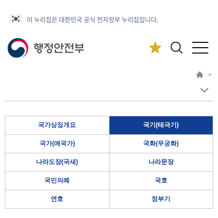
이 누리집은 대한민국 공식 전자정부 누리집입니다.
>
국가상징개요
국기(태극기)
국가(애국가)
국화(무궁화)
나라도장(국새)
나라문장
국민의례
국호
연호
정부기