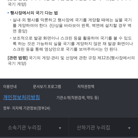
국기 게양)
행사장에서의 국기 다는 법
실내·외 행사를 막론하고 행사장에 국기를 게양할 때에는 실물 국기
를 게양하여야 한다. (단상을 바라보아 왼쪽, 벽면에 설치할 경우 벽
면 중앙)
보조적으로 발광 화면이나 스크린 등을 활용하여 국기를 볼 수 있도
록 하는 것은 가능하되 실물 국기를 게양하지 않은 채 발광 화면이나
스크린 등을 통해 영상만으로 국기를 보여주어서는 안 된다.
[관련 법령]
국기의 게양·관리 및 선양에 관한 규정 제12조(행사장에서의
국기 게양)
이용안내
문서보기 프로그램
저작권정책
개인정보처리방침
기관소개(직원검색, 약도 등)
정부·지자체 기관정보(정부24)
소속기관 누리집
산하기관 누리집