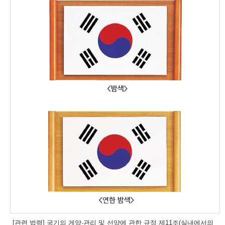
[관련 법령] 국기의 게양·관리 및 선양에 관한 규정 제11조(실내에서의