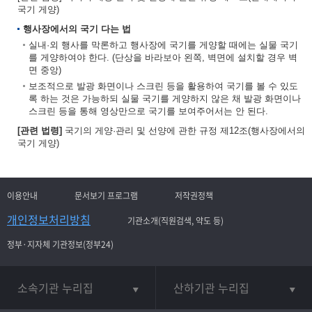
국기 게양)
행사장에서의 국기 다는 법
실내·외 행사를 막론하고 행사장에 국기를 게양할 때에는 실물 국기
를 게양하여야 한다. (단상을 바라보아 왼쪽, 벽면에 설치할 경우 벽
면 중앙)
보조적으로 발광 화면이나 스크린 등을 활용하여 국기를 볼 수 있도
록 하는 것은 가능하되 실물 국기를 게양하지 않은 채 발광 화면이나
스크린 등을 통해 영상만으로 국기를 보여주어서는 안 된다.
[관련 법령]
국기의 게양·관리 및 선양에 관한 규정 제12조(행사장에서의
국기 게양)
이용안내
문서보기 프로그램
저작권정책
개인정보처리방침
기관소개(직원검색, 약도 등)
정부·지자체 기관정보(정부24)
소속기관 누리집
산하기관 누리집