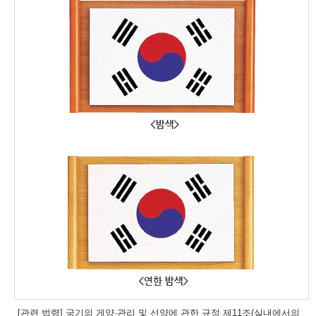
[관련 법령] 국기의 게양·관리 및 선양에 관한 규정 제11조(실내에서의