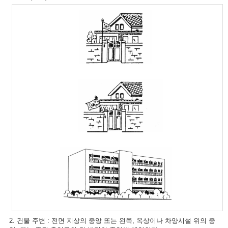
2. 건물 주변 : 전면 지상의 중앙 또는 왼쪽, 옥상이나 차양시설 위의 중