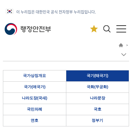
이 누리집은 대한민국 공식 전자정부 누리집입니다.
>
국가상징개요
국기(태극기)
국가(애국가)
국화(무궁화)
나라도장(국새)
나라문장
국민의례
국호
연호
정부기