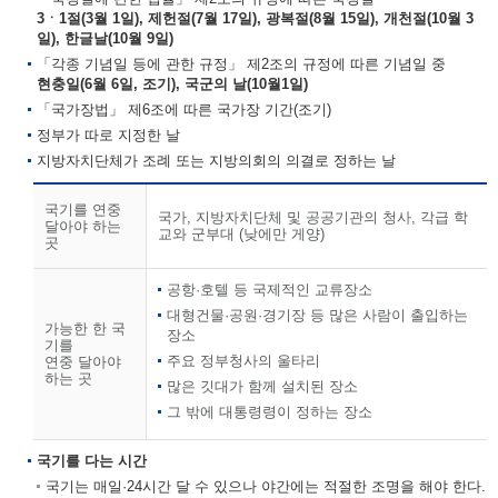
3ㆍ1절(3월 1일), 제헌절(7월 17일), 광복절(8월 15일), 개천절(10월 3
일), 한글날(10월 9일)
「각종 기념일 등에 관한 규정」 제2조의 규정에 따른 기념일 중
현충일(6월 6일, 조기), 국군의 날(10월1일)
「국가장법」 제6조에 따른 국가장 기간(조기)
정부가 따로 지정한 날
지방자치단체가 조례 또는 지방의회의 의결로 정하는 날
국기를 연중
국가, 지방자치단체 및 공공기관의 청사, 각급 학
달아야 하는
교와 군부대 (낮에만 게양)
곳
공항·호텔 등 국제적인 교류장소
대형건물·공원·경기장 등 많은 사람이 출입하는
가능한 한 국
장소
기를
주요 정부청사의 울타리
연중 달아야
하는 곳
많은 깃대가 함께 설치된 장소
그 밖에 대통령령이 정하는 장소
국기를 다는 시간
국기는 매일·24시간 달 수 있으나 야간에는 적절한 조명을 해야 한다.